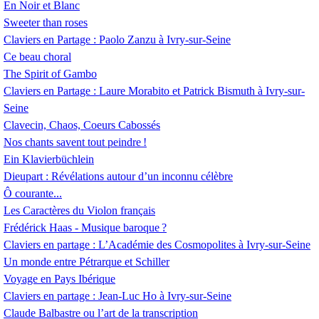
En Noir et Blanc
Sweeter than roses
Claviers en Partage : Paolo Zanzu à Ivry-sur-Seine
Ce beau choral
The Spirit of Gambo
Claviers en Partage : Laure Morabito et Patrick Bismuth à Ivry-sur-
Seine
Clavecin, Chaos, Coeurs Cabossés
Nos chants savent tout peindre
!
Ein Klavierbüchlein
Dieupart : Révélations autour d’un inconnu célèbre
Ô courante...
Les Caractères du Violon français
Frédérick Haas - Musique baroque
?
Claviers en partage : L’Académie des Cosmopolites à Ivry-sur-Seine
Un monde entre Pétrarque et Schiller
Voyage en Pays Ibérique
Claviers en partage : Jean-Luc Ho à Ivry-sur-Seine
Claude Balbastre ou l’art de la transcription