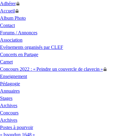
Adhérer
Accueil
Album Photo
Contact
Forums / Annonces
Association
Evénements organisés par
CLEF
Concerts en Partage
Carnet
Concours 2022 : «
Peindre un couvercle de clavecin
»
Enseignement
Pédagogie
Annuaires
Stages
Archives
Concours
Archives
Postes à pourvoir
«
Issoudun 1648
»