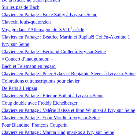
Sur les pas de Bach
Claviers en Partage : Brice Sailly à Ivry-sur-Seine
Clavecin louis-quatorzien
e
Voyage dans l’Allemagne du
XVIII
siècle
Claviers en Partage : Béatrice Martin et Raphaël Cohën-Akenine à
Ivry-sur-Seine
Claviers en Partage : Bertrand Cuiller à Ivry-sur-Seine
«
Concert d’inauguration
»
Bach et Telemann en regard
Claviers en Partage : Peter Sykes et Benjamin Steens à Ivry-sur-Seine
Colorations et transcriptions pour clavier
De Paris à Leipzig
Claviers en Partage : Étienne Baillot à Ivry-sur-Seine
Coup double avec Freddy Eichelberger
Claviers en Partage : Valérie Balssa et Ilton Wjuniski à Ivry-sur-Seine
Claviers en Partage : Yoan Moulin à Ivry-sur-Seine
Pour Blandine, François Couperin
Claviers en Partage : Marcia Hadjimarkos à Ivry-sur-Seine