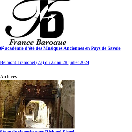
e
8
académie d’été des Musiques Anciennes en Pays de Savoie
Belmont-Tramonet (73) du 22 au 28 juillet 2024
Archives
Stage de clavecin avec Richard Siegel