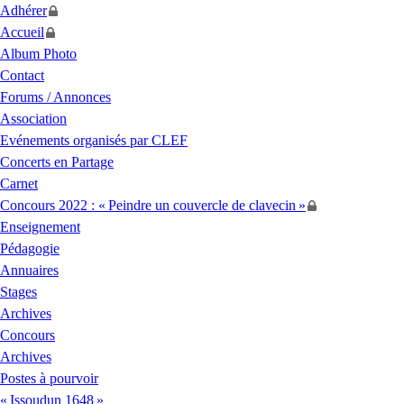
Adhérer
Accueil
Album Photo
Contact
Forums / Annonces
Association
Evénements organisés par
CLEF
Concerts en Partage
Carnet
Concours 2022 : «
Peindre un couvercle de clavecin
»
Enseignement
Pédagogie
Annuaires
Stages
Archives
Concours
Archives
Postes à pourvoir
«
Issoudun 1648
»