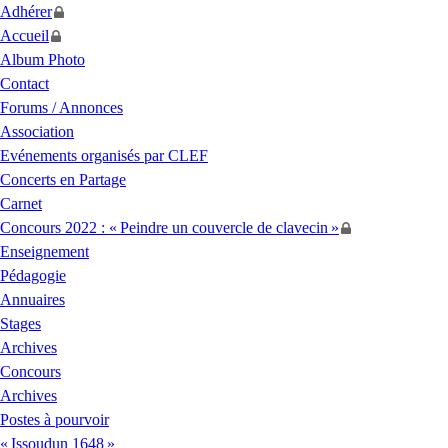
Adhérer
Accueil
Album Photo
Contact
Forums / Annonces
Association
Evénements organisés par
CLEF
Concerts en Partage
Carnet
Concours 2022 : «
Peindre un couvercle de clavecin
»
Enseignement
Pédagogie
Annuaires
Stages
Archives
Concours
Archives
Postes à pourvoir
«
Issoudun 1648
»