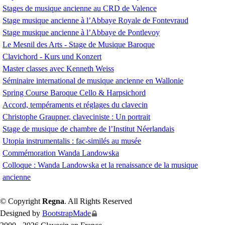
Stages de musique ancienne au
CRD
de Valence
Stage musique ancienne à l’Abbaye Royale de Fontevraud
Stage musique ancienne à l’Abbaye de Pontlevoy
Le Mesnil des Arts - Stage de Musique Baroque
Clavichord - Kurs und Konzert
Master classes avec Kenneth Weiss
Séminaire international de musique ancienne en Wallonie
Spring Course Baroque Cello & Harpsichord
Accord, tempéraments et réglages du clavecin
Christophe Graupner, claveciniste : Un portrait
Stage de musique de chambre de l’Institut Néerlandais
Utopia instrumentalis : fac-similés au musée
Commémoration Wanda Landowska
Colloque : Wanda Landowska et la renaissance de la musique
ancienne
© Copyright
Regna
. All Rights Reserved
Designed by
BootstrapMade