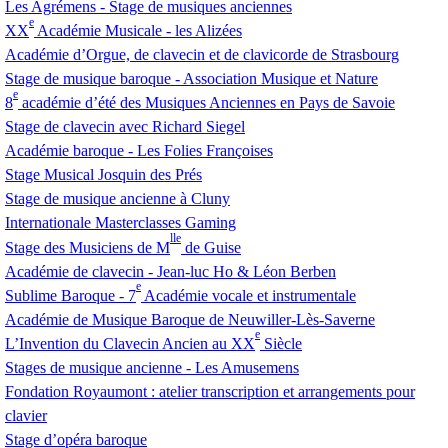
Les Agrémens - Stage de musiques anciennes
e
XX
Académie Musicale - les Alizées
Académie d’Orgue, de clavecin et de clavicorde de Strasbourg
Stage de musique baroque - Association Musique et Nature
e
8
académie d’été des Musiques Anciennes en Pays de Savoie
Stage de clavecin avec Richard Siegel
Académie baroque - Les Folies Françoises
Stage Musical Josquin des Prés
Stage de musique ancienne à Cluny
Internationale Masterclasses Gaming
lle
Stage des Musiciens de M
de Guise
Académie de clavecin - Jean-luc Ho & Léon Berben
e
Sublime Baroque - 7
Académie vocale et instrumentale
Académie de Musique Baroque de Neuwiller-Lès-Saverne
e
L’Invention du Clavecin Ancien au
XX
Siècle
Stages de musique ancienne - Les Amusemens
Fondation Royaumont : atelier transcription et arrangements pour
clavier
Stage d’opéra baroque