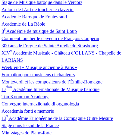
Stage de Musique baroque dans le Vercors
Autour de L’art de toucher le clavecin
Académie Baroque de Fontevraud
Académie de La Réole
e
8
Académie de musique de Saint-Loup
Comment toucher le clavecin de François Couperin
300 ans de l’orgue de Sainte Aurélie de Strasbourg
e
XIV
Académie Musicale - Château d’
OLLANS
- Chapelle de
LARIANS
Week-end «
Musique ancienne à Paris
»
Formation pour musiciens et chanteurs
Monteverdi et les compositeurs de l’Émilie-Romagne
ème
17
Académie Internationale de Musique baroque
Ton Koopman Academy
Convegno internaziionale di organologia
Accademia fonti e memorie
e
13
Académie Européenne de la Compagnie Outre Mesure
Stage dans le sud de la France
Mini-stages de Piano-forte