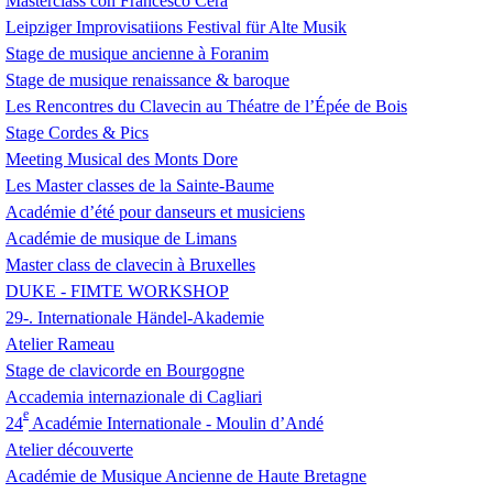
Masterclass con Francesco Cera
Leipziger Improvisatiions Festival für Alte Musik
Stage de musique ancienne à Foranim
Stage de musique renaissance & baroque
Les Rencontres du Clavecin au Théatre de l’Épée de Bois
Stage Cordes & Pics
Meeting Musical des Monts Dore
Les Master classes de la Sainte-Baume
Académie d’été pour danseurs et musiciens
Académie de musique de Limans
Master class de clavecin à Bruxelles
DUKE
-
FIMTE
WORKSHOP
29-. Internationale Händel-Akademie
Atelier Rameau
Stage de clavicorde en Bourgogne
Accademia internazionale di Cagliari
e
24
Académie Internationale - Moulin d’Andé
Atelier découverte
Académie de Musique Ancienne de Haute Bretagne