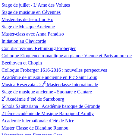
Stage de juillet - L’Ame des Volutes
Stage de musique en Cévennes
Masterclas de Jean-Luc Ho
Stage de Musique Ancienne
Master-class avec Anna Paradiso
Initiation au Clavicorde
Con discrezione. Rethinking Froberger
Colloque Eloquence romantique au piano : Vienne et Paris autour de
Beethoven et Chopin
Colloque Froberger 1616-2016 : nouvelles perspectives
Académie de musique ancienne en Pic Saint-Loup
e
Musica Reservata - 22
Masterclasse Internationale
Stage de musique ancienne - Suonare e Cantare
e
2
Académie d’été de Sarrebourg
Schola Sagittariana - Académie baroque de Gironde
21 ème académie de Musique Baroque d’Amilly
Académie internationale d’été de Nice
Master Classe de Blandine Rannou