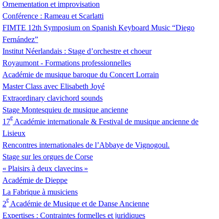
Ornementation et improvisation
Conférence : Rameau et Scarlatti
FIMTE
12th Symposium on Spanish Keyboard Music “Diego
Fernández”
Institut Néerlandais : Stage d’orchestre et choeur
Royaumont - Formations professionnelles
Académie de musique baroque du Concert Lorrain
Master Class avec Elisabeth Joyé
Extraordinary clavichord sounds
Stage Montesquieu de musique ancienne
e
17
Académie internationale & Festival de musique ancienne de
Lisieux
Rencontres internationales de l’Abbaye de Vignogoul.
Stage sur les orgues de Corse
«
Plaisirs à deux clavecins
»
Académie de Dieppe
La Fabrique à musiciens
e
2
Académie de Musique et de Danse Ancienne
Expertises : Contraintes formelles et juridiques