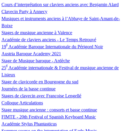
Cours d’interprétation sur claviers anciens avec Benjamin Alard
Clavecin Party à Annecy
Musiques et instruments anciens à l’Abbaye de Saint-Amant-de-
Boixe
Stages de musique ancienne à Valence
Académie de claviers anciens - Le Temps Retrouvé
e
19
Académie Baroque Internationale du Périgord Noir
Austria Baroque Academy 2021
Stage de Musique baroque - Ardèche
e
25
Académie internationale & Festival de musique ancienne de
Lisieux
Stage de clavicorde en Bourgogne du sud
Journées de la basse continue
Stages de clavecin avec Françoise Lengellé
Colloque Articulations
Stage musique ancienne : consorts et basse continue
FIMTE
- 20th Festival of Spanish Keyboard Music
Académie Stylus Phantasticus
Summer course on the interpretation of Early Music