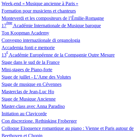
Week-end «
Musique ancienne à Paris
»
Formation pour musiciens et chanteurs
Monteverdi et les compositeurs de l’Émilie-Romagne
ème
17
Académie Internationale de Musique baroque
Ton Koopman Academy
Convegno internaziionale di organologia
Accademia fonti e memorie
e
13
Académie Européenne de la Compagnie Outre Mesure
Stage dans le sud de la France
Mini-stages de Piano-forte
Stage de juillet - L’Ame des Volutes
Stage de musique en Cévennes
Masterclas de Jean-Luc Ho
Stage de Musique Ancienne
Master-class avec Anna Paradiso
Initiation au Clavicorde
Con discrezione. Rethinking Froberger
Colloque Eloquence romantique au piano : Vienne et Paris autour de
Beethoven et Chopin