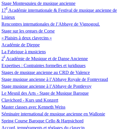
Stage Montesquieu de musique ancienne
e
17
Académie internationale & Festival de musique ancienne de
Lisieux
Rencontres internationales de l’Abbaye de Vignogoul.
Stage sur les orgues de Corse
«
Plaisirs à deux clavecins
»
Académie de Dieppe
La Fabrique à musiciens
e
2
Académie de Musique et de Danse Ancienne
Expertises : Contraintes formelles et juridiques
Stages de musique ancienne au
CRD
de Valence
Stage musique ancienne à l’Abbaye Royale de Fontevraud
Stage musique ancienne à l’Abbaye de Pontlevoy
Le Mesnil des Arts - Stage de Musique Baroque
Clavichord - Kurs und Konzert
Master classes avec Kenneth Weiss
Séminaire international de musique ancienne en Wallonie
Spring Course Baroque Cello & Harpsichord
Accord, tempéraments et réglages du clavecin