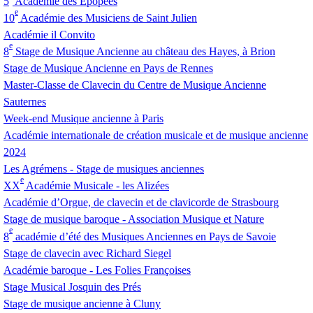
5
Académie des Épopées
e
10
Académie des Musiciens de Saint Julien
Académie il Convito
e
8
Stage de Musique Ancienne au château des Hayes, à Brion
Stage de Musique Ancienne en Pays de Rennes
Master-Classe de Clavecin du Centre de Musique Ancienne
Sauternes
Week-end Musique ancienne à Paris
Académie internationale de création musicale et de musique ancienne
2024
Les Agrémens - Stage de musiques anciennes
e
XX
Académie Musicale - les Alizées
Académie d’Orgue, de clavecin et de clavicorde de Strasbourg
Stage de musique baroque - Association Musique et Nature
e
8
académie d’été des Musiques Anciennes en Pays de Savoie
Stage de clavecin avec Richard Siegel
Académie baroque - Les Folies Françoises
Stage Musical Josquin des Prés
Stage de musique ancienne à Cluny