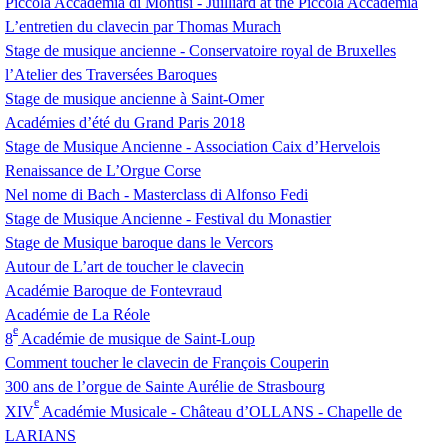
Piccola Accademia di Montisi - Juilliard at the Piccola Accademia
L’entretien du clavecin par Thomas Murach
Stage de musique ancienne - Conservatoire royal de Bruxelles
l’Atelier des Traversées Baroques
Stage de musique ancienne à Saint-Omer
Académies d’été du Grand Paris 2018
Stage de Musique Ancienne - Association Caix d’Hervelois
Renaissance de L’Orgue Corse
Nel nome di Bach - Masterclass di Alfonso Fedi
Stage de Musique Ancienne - Festival du Monastier
Stage de Musique baroque dans le Vercors
Autour de L’art de toucher le clavecin
Académie Baroque de Fontevraud
Académie de La Réole
e
8
Académie de musique de Saint-Loup
Comment toucher le clavecin de François Couperin
300 ans de l’orgue de Sainte Aurélie de Strasbourg
e
XIV
Académie Musicale - Château d’
OLLANS
- Chapelle de
LARIANS