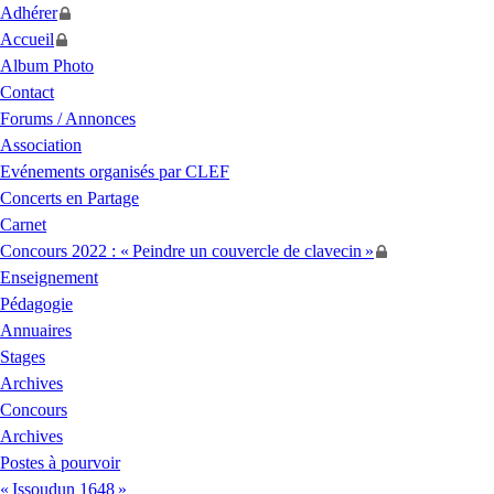
Adhérer
Accueil
Album Photo
Contact
Forums / Annonces
Association
Evénements organisés par
CLEF
Concerts en Partage
Carnet
Concours 2022 : «
Peindre un couvercle de clavecin
»
Enseignement
Pédagogie
Annuaires
Stages
Archives
Concours
Archives
Postes à pourvoir
«
Issoudun 1648
»