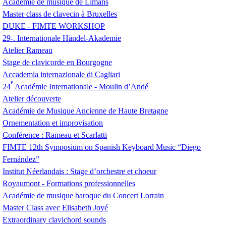
Académie de musique de Limans
Master class de clavecin à Bruxelles
DUKE
-
FIMTE
WORKSHOP
29-. Internationale Händel-Akademie
Atelier Rameau
Stage de clavicorde en Bourgogne
Accademia internazionale di Cagliari
e
24
Académie Internationale - Moulin d’Andé
Atelier découverte
Académie de Musique Ancienne de Haute Bretagne
Ornementation et improvisation
Conférence : Rameau et Scarlatti
FIMTE
12th Symposium on Spanish Keyboard Music “Diego
Fernández”
Institut Néerlandais : Stage d’orchestre et choeur
Royaumont - Formations professionnelles
Académie de musique baroque du Concert Lorrain
Master Class avec Elisabeth Joyé
Extraordinary clavichord sounds