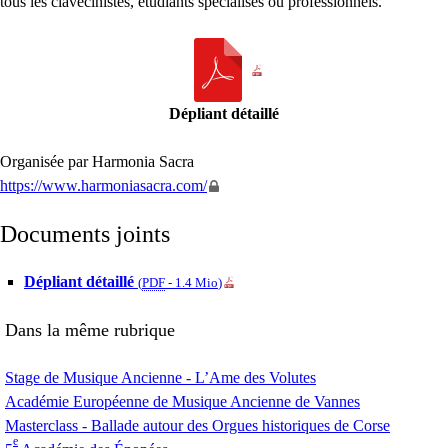
tous les clavecinistes, étudiants spécialisés ou professionnels.
Dépliant détaillé
Organisée par Harmonia Sacra
https://www.harmoniasacra.com/
Documents joints
Dépliant détaillé
(
PDF
-
1.4 Mio
)
Dans la même rubrique
Stage de Musique Ancienne - L’Ame des Volutes
Académie Européenne de Musique Ancienne de Vannes
Masterclass - Ballade autour des Orgues historiques de Corse
e