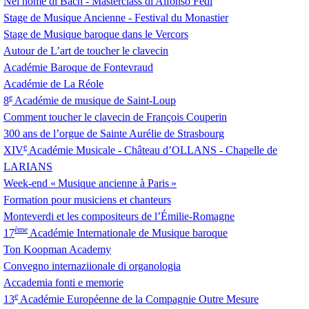
Nel nome di Bach - Masterclass di Alfonso Fedi
Stage de Musique Ancienne - Festival du Monastier
Stage de Musique baroque dans le Vercors
Autour de L’art de toucher le clavecin
Académie Baroque de Fontevraud
Académie de La Réole
e
8
Académie de musique de Saint-Loup
Comment toucher le clavecin de François Couperin
300 ans de l’orgue de Sainte Aurélie de Strasbourg
e
XIV
Académie Musicale - Château d’
OLLANS
- Chapelle de
LARIANS
Week-end «
Musique ancienne à Paris
»
Formation pour musiciens et chanteurs
Monteverdi et les compositeurs de l’Émilie-Romagne
ème
17
Académie Internationale de Musique baroque
Ton Koopman Academy
Convegno internaziionale di organologia
Accademia fonti e memorie
e
13
Académie Européenne de la Compagnie Outre Mesure