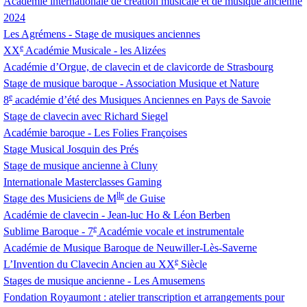
Académie internationale de création musicale et de musique ancienne
2024
Les Agrémens - Stage de musiques anciennes
e
XX
Académie Musicale - les Alizées
Académie d’Orgue, de clavecin et de clavicorde de Strasbourg
Stage de musique baroque - Association Musique et Nature
e
8
académie d’été des Musiques Anciennes en Pays de Savoie
Stage de clavecin avec Richard Siegel
Académie baroque - Les Folies Françoises
Stage Musical Josquin des Prés
Stage de musique ancienne à Cluny
Internationale Masterclasses Gaming
lle
Stage des Musiciens de M
de Guise
Académie de clavecin - Jean-luc Ho & Léon Berben
e
Sublime Baroque - 7
Académie vocale et instrumentale
Académie de Musique Baroque de Neuwiller-Lès-Saverne
e
L’Invention du Clavecin Ancien au
XX
Siècle
Stages de musique ancienne - Les Amusemens
Fondation Royaumont : atelier transcription et arrangements pour