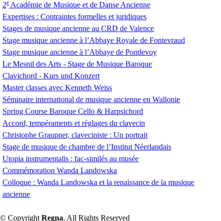
e
2
Académie de Musique et de Danse Ancienne
Expertises : Contraintes formelles et juridiques
Stages de musique ancienne au
CRD
de Valence
Stage musique ancienne à l’Abbaye Royale de Fontevraud
Stage musique ancienne à l’Abbaye de Pontlevoy
Le Mesnil des Arts - Stage de Musique Baroque
Clavichord - Kurs und Konzert
Master classes avec Kenneth Weiss
Séminaire international de musique ancienne en Wallonie
Spring Course Baroque Cello & Harpsichord
Accord, tempéraments et réglages du clavecin
Christophe Graupner, claveciniste : Un portrait
Stage de musique de chambre de l’Institut Néerlandais
Utopia instrumentalis : fac-similés au musée
Commémoration Wanda Landowska
Colloque : Wanda Landowska et la renaissance de la musique
ancienne
© Copyright
Regna
. All Rights Reserved