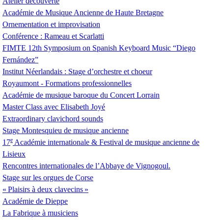
Atelier découverte
Académie de Musique Ancienne de Haute Bretagne
Ornementation et improvisation
Conférence : Rameau et Scarlatti
FIMTE
12th Symposium on Spanish Keyboard Music “Diego
Fernández”
Institut Néerlandais : Stage d’orchestre et choeur
Royaumont - Formations professionnelles
Académie de musique baroque du Concert Lorrain
Master Class avec Elisabeth Joyé
Extraordinary clavichord sounds
Stage Montesquieu de musique ancienne
e
17
Académie internationale & Festival de musique ancienne de
Lisieux
Rencontres internationales de l’Abbaye de Vignogoul.
Stage sur les orgues de Corse
«
Plaisirs à deux clavecins
»
Académie de Dieppe
La Fabrique à musiciens