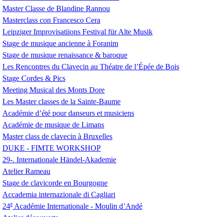
Master Classe de Blandine Rannou
Masterclass con Francesco Cera
Leipziger Improvisatiions Festival für Alte Musik
Stage de musique ancienne à Foranim
Stage de musique renaissance & baroque
Les Rencontres du Clavecin au Théatre de l’Épée de Bois
Stage Cordes & Pics
Meeting Musical des Monts Dore
Les Master classes de la Sainte-Baume
Académie d’été pour danseurs et musiciens
Académie de musique de Limans
Master class de clavecin à Bruxelles
DUKE
-
FIMTE
WORKSHOP
29-. Internationale Händel-Akademie
Atelier Rameau
Stage de clavicorde en Bourgogne
Accademia internazionale di Cagliari
e
24
Académie Internationale - Moulin d’Andé