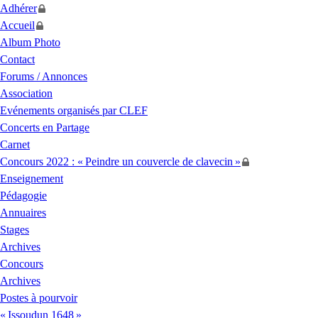
Adhérer
Accueil
Album Photo
Contact
Forums / Annonces
Association
Evénements organisés par
CLEF
Concerts en Partage
Carnet
Concours 2022 : «
Peindre un couvercle de clavecin
»
Enseignement
Pédagogie
Annuaires
Stages
Archives
Concours
Archives
Postes à pourvoir
«
Issoudun 1648
»