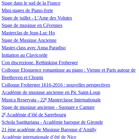
Stage dans le sud de la France
Mini-stages de Piano-forte
Stage de juillet - L’Ame des Volutes
Stage de musique en Cévennes
Masterclas de Jean-Luc Ho
Stage de Musique Ancienne
Master-class avec Anna Paradiso
Initiation au Clavicorde
Con discrezione. Rethinking Froberger
Colloque Eloquence romantique au piano : Vienne et Paris autour de
Beethoven et Chopin
Colloque Froberger 1616-2016 : nouvelles perspectives
Académie de musique ancienne en Pic Saint-Loup
e
Musica Reservata - 22
Masterclasse Internationale
Stage de musique ancienne - Suonare e Cantare
e
2
Académie d’été de Sarrebourg
Schola Sagittariana - Académie baroque de Gironde
21 ème académie de Musique Baroque d’Amilly
Académie internationale d’été de Nice