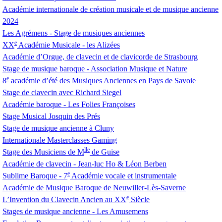
Académie internationale de création musicale et de musique ancienne
2024
Les Agrémens - Stage de musiques anciennes
e
XX
Académie Musicale - les Alizées
Académie d’Orgue, de clavecin et de clavicorde de Strasbourg
Stage de musique baroque - Association Musique et Nature
e
8
académie d’été des Musiques Anciennes en Pays de Savoie
Stage de clavecin avec Richard Siegel
Académie baroque - Les Folies Françoises
Stage Musical Josquin des Prés
Stage de musique ancienne à Cluny
Internationale Masterclasses Gaming
lle
Stage des Musiciens de M
de Guise
Académie de clavecin - Jean-luc Ho & Léon Berben
e
Sublime Baroque - 7
Académie vocale et instrumentale
Académie de Musique Baroque de Neuwiller-Lès-Saverne
e
L’Invention du Clavecin Ancien au
XX
Siècle
Stages de musique ancienne - Les Amusemens