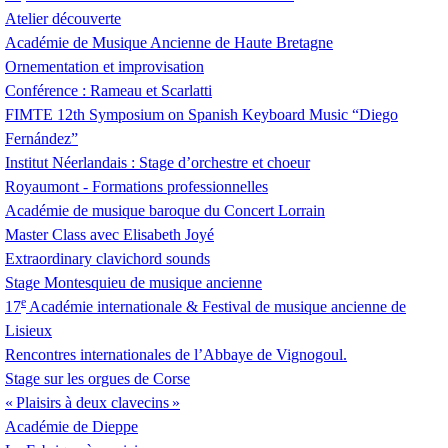
Atelier découverte
Académie de Musique Ancienne de Haute Bretagne
Ornementation et improvisation
Conférence : Rameau et Scarlatti
FIMTE
12th Symposium on Spanish Keyboard Music “Diego
Fernández”
Institut Néerlandais : Stage d’orchestre et choeur
Royaumont - Formations professionnelles
Académie de musique baroque du Concert Lorrain
Master Class avec Elisabeth Joyé
Extraordinary clavichord sounds
Stage Montesquieu de musique ancienne
e
17
Académie internationale & Festival de musique ancienne de
Lisieux
Rencontres internationales de l’Abbaye de Vignogoul.
Stage sur les orgues de Corse
«
Plaisirs à deux clavecins
»
Académie de Dieppe