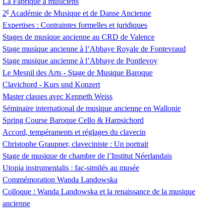
La Fabrique à musiciens
e
2
Académie de Musique et de Danse Ancienne
Expertises : Contraintes formelles et juridiques
Stages de musique ancienne au
CRD
de Valence
Stage musique ancienne à l’Abbaye Royale de Fontevraud
Stage musique ancienne à l’Abbaye de Pontlevoy
Le Mesnil des Arts - Stage de Musique Baroque
Clavichord - Kurs und Konzert
Master classes avec Kenneth Weiss
Séminaire international de musique ancienne en Wallonie
Spring Course Baroque Cello & Harpsichord
Accord, tempéraments et réglages du clavecin
Christophe Graupner, claveciniste : Un portrait
Stage de musique de chambre de l’Institut Néerlandais
Utopia instrumentalis : fac-similés au musée
Commémoration Wanda Landowska
Colloque : Wanda Landowska et la renaissance de la musique
ancienne