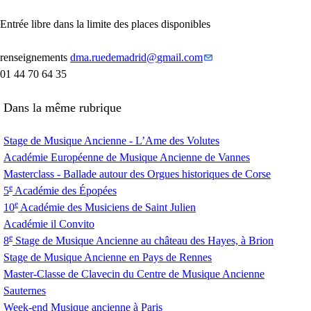
Entrée libre dans la limite des places disponibles
renseignements
dma.ruedemadrid
@
gmail.com
01 44 70 64 35
Dans la même rubrique
Stage de Musique Ancienne - L’Ame des Volutes
Académie Européenne de Musique Ancienne de Vannes
Masterclass - Ballade autour des Orgues historiques de Corse
e
5
Académie des Épopées
e
10
Académie des Musiciens de Saint Julien
Académie il Convito
e
8
Stage de Musique Ancienne au château des Hayes, à Brion
Stage de Musique Ancienne en Pays de Rennes
Master-Classe de Clavecin du Centre de Musique Ancienne
Sauternes
Week-end Musique ancienne à Paris