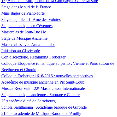
13
Académie Européenne de la Compagnie Outre Mesure
Stage dans le sud de la France
Mini-stages de Piano-forte
Stage de juillet - L’Ame des Volutes
Stage de musique en Cévennes
Masterclas de Jean-Luc Ho
Stage de Musique Ancienne
Master-class avec Anna Paradiso
Initiation au Clavicorde
Con discrezione. Rethinking Froberger
Colloque Eloquence romantique au piano : Vienne et Paris autour de
Beethoven et Chopin
Colloque Froberger 1616-2016 : nouvelles perspectives
Académie de musique ancienne en Pic Saint-Loup
e
Musica Reservata - 22
Masterclasse Internationale
Stage de musique ancienne - Suonare e Cantare
e
2
Académie d’été de Sarrebourg
Schola Sagittariana - Académie baroque de Gironde
21 ème académie de Musique Baroque d’Amilly