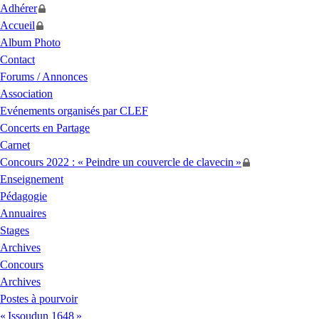
Adhérer
Accueil
Album Photo
Contact
Forums / Annonces
Association
Evénements organisés par
CLEF
Concerts en Partage
Carnet
Concours 2022 : «
Peindre un couvercle de clavecin
»
Enseignement
Pédagogie
Annuaires
Stages
Archives
Concours
Archives
Postes à pourvoir
«
Issoudun 1648
»