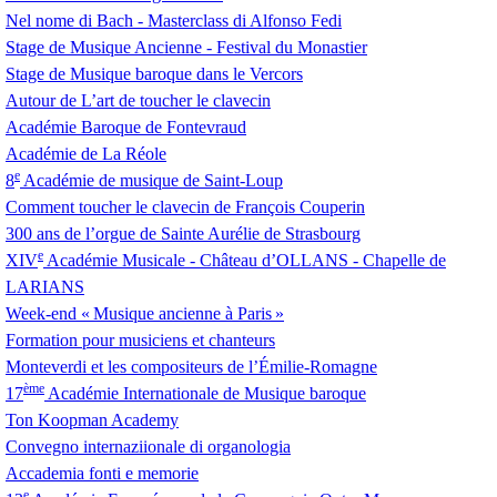
Nel nome di Bach - Masterclass di Alfonso Fedi
Stage de Musique Ancienne - Festival du Monastier
Stage de Musique baroque dans le Vercors
Autour de L’art de toucher le clavecin
Académie Baroque de Fontevraud
Académie de La Réole
e
8
Académie de musique de Saint-Loup
Comment toucher le clavecin de François Couperin
300 ans de l’orgue de Sainte Aurélie de Strasbourg
e
XIV
Académie Musicale - Château d’
OLLANS
- Chapelle de
LARIANS
Week-end «
Musique ancienne à Paris
»
Formation pour musiciens et chanteurs
Monteverdi et les compositeurs de l’Émilie-Romagne
ème
17
Académie Internationale de Musique baroque
Ton Koopman Academy
Convegno internaziionale di organologia
Accademia fonti e memorie
e