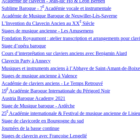
Académie de clavecin - Jean-luc Ho & Léon Berben
e
Sublime Baroque - 7
Académie vocale et instrumentale
Académie de Musique Baroque de Neuwiller-Lès-Saverne
e
L’Invention du Clavecin Ancien au
XX
Siècle
Stages de musique ancienne - Les Amusemens
Fondation Royaumont : atelier transcription et arrangements pour clav
Stage d’opéra baroque
Cours d’interprétation sur claviers anciens avec Benjamin Alard
Clavecin Party à Annecy
Musiques et instruments anciens à l’Abbaye de Saint-Amant-de-Boixe
Stages de musique ancienne à Valence
Académie de claviers anciens - Le Temps Retrouvé
e
19
Académie Baroque Internationale du Périgord Noir
Austria Baroque Academy 2021
Stage de Musique baroque - Ardèche
e
25
Académie internationale & Festival de musique ancienne de Lisie
Stage de clavicorde en Bourgogne du sud
Journées de la basse continue
Stages de clavecin avec Françoise Lengellé