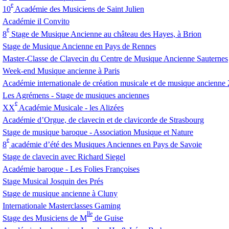
e
10
Académie des Musiciens de Saint Julien
Académie il Convito
e
8
Stage de Musique Ancienne au château des Hayes, à Brion
Stage de Musique Ancienne en Pays de Rennes
Master-Classe de Clavecin du Centre de Musique Ancienne Sauternes
Week-end Musique ancienne à Paris
Académie internationale de création musicale et de musique ancienne
Les Agrémens - Stage de musiques anciennes
e
XX
Académie Musicale - les Alizées
Académie d’Orgue, de clavecin et de clavicorde de Strasbourg
Stage de musique baroque - Association Musique et Nature
e
8
académie d’été des Musiques Anciennes en Pays de Savoie
Stage de clavecin avec Richard Siegel
Académie baroque - Les Folies Françoises
Stage Musical Josquin des Prés
Stage de musique ancienne à Cluny
Internationale Masterclasses Gaming
lle
Stage des Musiciens de M
de Guise