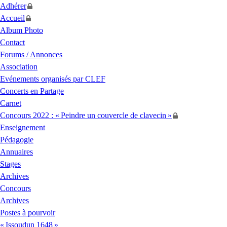
Adhérer
Accueil
Album Photo
Contact
Forums / Annonces
Association
Evénements organisés par
CLEF
Concerts en Partage
Carnet
Concours 2022 : «
Peindre un couvercle de clavecin
»
Enseignement
Pédagogie
Annuaires
Stages
Archives
Concours
Archives
Postes à pourvoir
«
Issoudun 1648
»