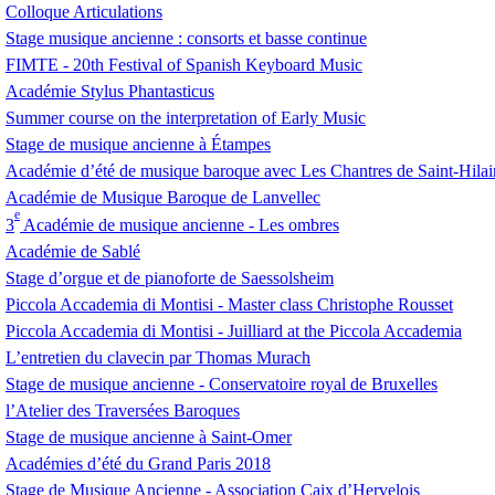
Colloque Articulations
Stage musique ancienne : consorts et basse continue
FIMTE
- 20th Festival of Spanish Keyboard Music
Académie Stylus Phantasticus
Summer course on the interpretation of Early Music
Stage de musique ancienne à Étampes
Académie d’été de musique baroque avec Les Chantres de Saint-Hilai
Académie de Musique Baroque de Lanvellec
e
3
Académie de musique ancienne - Les ombres
Académie de Sablé
Stage d’orgue et de pianoforte de Saessolsheim
Piccola Accademia di Montisi - Master class Christophe Rousset
Piccola Accademia di Montisi - Juilliard at the Piccola Accademia
L’entretien du clavecin par Thomas Murach
Stage de musique ancienne - Conservatoire royal de Bruxelles
l’Atelier des Traversées Baroques
Stage de musique ancienne à Saint-Omer
Académies d’été du Grand Paris 2018
Stage de Musique Ancienne - Association Caix d’Hervelois