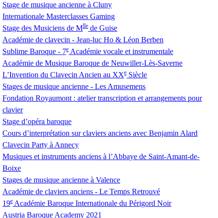
Stage de musique ancienne à Cluny
Internationale Masterclasses Gaming
lle
Stage des Musiciens de M
de Guise
Académie de clavecin - Jean-luc Ho & Léon Berben
e
Sublime Baroque - 7
Académie vocale et instrumentale
Académie de Musique Baroque de Neuwiller-Lès-Saverne
e
L’Invention du Clavecin Ancien au
XX
Siècle
Stages de musique ancienne - Les Amusemens
Fondation Royaumont : atelier transcription et arrangements pour
clavier
Stage d’opéra baroque
Cours d’interprétation sur claviers anciens avec Benjamin Alard
Clavecin Party à Annecy
Musiques et instruments anciens à l’Abbaye de Saint-Amant-de-
Boixe
Stages de musique ancienne à Valence
Académie de claviers anciens - Le Temps Retrouvé
e
19
Académie Baroque Internationale du Périgord Noir
Austria Baroque Academy 2021