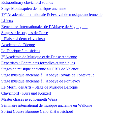
Extraordinary clavichord sounds
Stage Montesquieu de musique ancienne
e
17
Académie internationale & Festival de musique ancienne de
Lisieux
Rencontres internationales de l’Abbaye de Vignogoul.
Stage sur les orgues de Corse
«
Plaisirs à deux clavecins
»
Académie de Dieppe
La Fabrique à musiciens
e
2
Académie de Musique et de Danse Ancienne
Expertises : Contraintes formelles et juridiques
Stages de musique ancienne au
CRD
de Valence
Stage musique ancienne à l’Abbaye Royale de Fontevraud
Stage musique ancienne à l’Abbaye de Pontlevoy
Le Mesnil des Arts - Stage de Musique Baroque
Clavichord - Kurs und Konzert
Master classes avec Kenneth Weiss
Séminaire international de musique ancienne en Wallonie
Spring Course Baroque Cello & Harpsichord