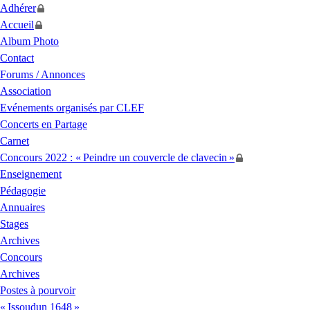
Adhérer
Accueil
Album Photo
Contact
Forums / Annonces
Association
Evénements organisés par
CLEF
Concerts en Partage
Carnet
Concours 2022 : «
Peindre un couvercle de clavecin
»
Enseignement
Pédagogie
Annuaires
Stages
Archives
Concours
Archives
Postes à pourvoir
«
Issoudun 1648
»