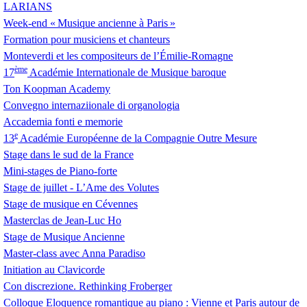
LARIANS
Week-end «
Musique ancienne à Paris
»
Formation pour musiciens et chanteurs
Monteverdi et les compositeurs de l’Émilie-Romagne
ème
17
Académie Internationale de Musique baroque
Ton Koopman Academy
Convegno internaziionale di organologia
Accademia fonti e memorie
e
13
Académie Européenne de la Compagnie Outre Mesure
Stage dans le sud de la France
Mini-stages de Piano-forte
Stage de juillet - L’Ame des Volutes
Stage de musique en Cévennes
Masterclas de Jean-Luc Ho
Stage de Musique Ancienne
Master-class avec Anna Paradiso
Initiation au Clavicorde
Con discrezione. Rethinking Froberger
Colloque Eloquence romantique au piano : Vienne et Paris autour de