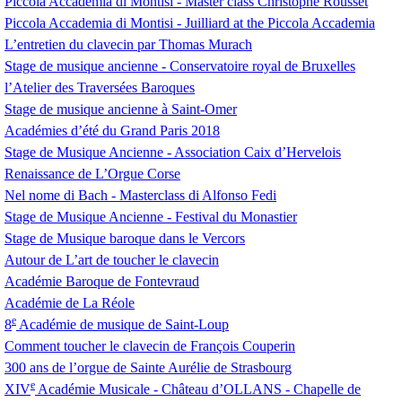
Piccola Accademia di Montisi - Master class Christophe Rousset
Piccola Accademia di Montisi - Juilliard at the Piccola Accademia
L’entretien du clavecin par Thomas Murach
Stage de musique ancienne - Conservatoire royal de Bruxelles
l’Atelier des Traversées Baroques
Stage de musique ancienne à Saint-Omer
Académies d’été du Grand Paris 2018
Stage de Musique Ancienne - Association Caix d’Hervelois
Renaissance de L’Orgue Corse
Nel nome di Bach - Masterclass di Alfonso Fedi
Stage de Musique Ancienne - Festival du Monastier
Stage de Musique baroque dans le Vercors
Autour de L’art de toucher le clavecin
Académie Baroque de Fontevraud
Académie de La Réole
e
8
Académie de musique de Saint-Loup
Comment toucher le clavecin de François Couperin
300 ans de l’orgue de Sainte Aurélie de Strasbourg
e
XIV
Académie Musicale - Château d’
OLLANS
- Chapelle de