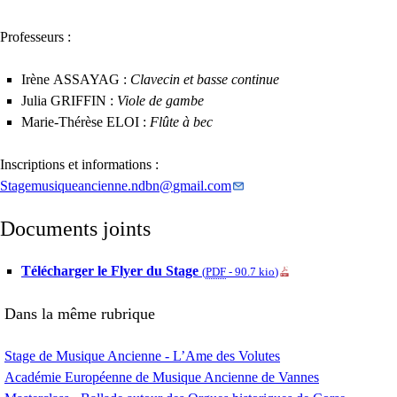
Professeurs :
Irène
ASSAYAG
:
Clavecin et basse continue
Julia
GRIFFIN
:
Viole de gambe
Marie-Thérèse
ELOI
:
Flûte à bec
Inscriptions et informations :
Stagemusiqueancienne.ndbn
@
gmail.com
Documents joints
Télécharger le Flyer du Stage
(
PDF
-
90.7 kio
)
Dans la même rubrique
Stage de Musique Ancienne - L’Ame des Volutes
Académie Européenne de Musique Ancienne de Vannes