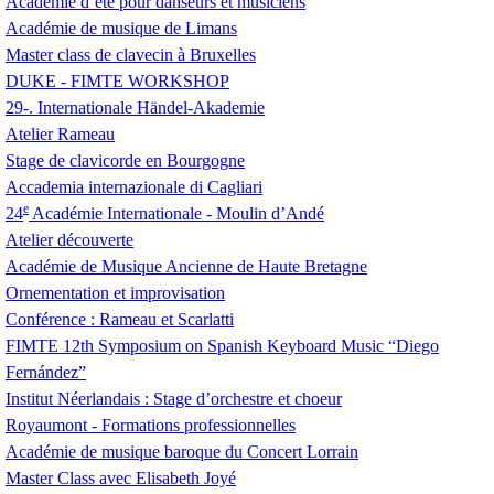
Académie d’été pour danseurs et musiciens
Académie de musique de Limans
Master class de clavecin à Bruxelles
DUKE
-
FIMTE
WORKSHOP
29-. Internationale Händel-Akademie
Atelier Rameau
Stage de clavicorde en Bourgogne
Accademia internazionale di Cagliari
e
24
Académie Internationale - Moulin d’Andé
Atelier découverte
Académie de Musique Ancienne de Haute Bretagne
Ornementation et improvisation
Conférence : Rameau et Scarlatti
FIMTE
12th Symposium on Spanish Keyboard Music “Diego
Fernández”
Institut Néerlandais : Stage d’orchestre et choeur
Royaumont - Formations professionnelles
Académie de musique baroque du Concert Lorrain
Master Class avec Elisabeth Joyé