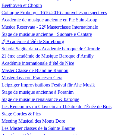
Beethoven et Chopin
Colloque Froberger 1616-2016 : nouvelles perspectives
Académie de musique ancienne en Pic Saint-Loup
e
Musica Reservata - 22
Masterclasse Internationale
Stage de musique ancienne - Suonare e Cantare
e
2
Académie d’été de Sarrebourg
Schola Sagittariana - Académie baroque de Gironde
21 ème académie de Musique Baroque d’Amilly
Académie internationale d’été de Nice
Master Classe de Blandine Rannou
Masterclass con Francesco Cera
Leipziger Improvisatiions Festival für Alte Musik
Stage de musique ancienne à Foranim
Stage de musique renaissance & baroque
Les Rencontres du Clavecin au Théatre de l’Épée de Bois
Stage Cordes & Pics
Meeting Musical des Monts Dore
Les Master classes de la Sainte-Baume