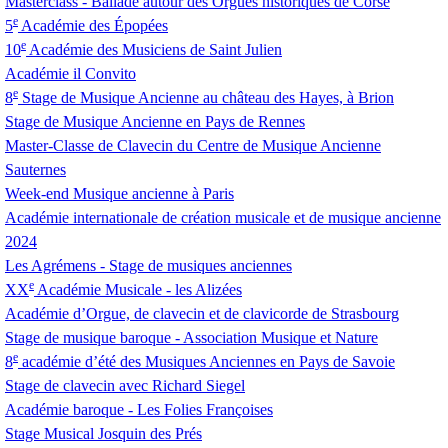
Masterclass - Ballade autour des Orgues historiques de Corse
e
5
Académie des Épopées
e
10
Académie des Musiciens de Saint Julien
Académie il Convito
e
8
Stage de Musique Ancienne au château des Hayes, à Brion
Stage de Musique Ancienne en Pays de Rennes
Master-Classe de Clavecin du Centre de Musique Ancienne
Sauternes
Week-end Musique ancienne à Paris
Académie internationale de création musicale et de musique ancienne
2024
Les Agrémens - Stage de musiques anciennes
e
XX
Académie Musicale - les Alizées
Académie d’Orgue, de clavecin et de clavicorde de Strasbourg
Stage de musique baroque - Association Musique et Nature
e
8
académie d’été des Musiques Anciennes en Pays de Savoie
Stage de clavecin avec Richard Siegel
Académie baroque - Les Folies Françoises
Stage Musical Josquin des Prés