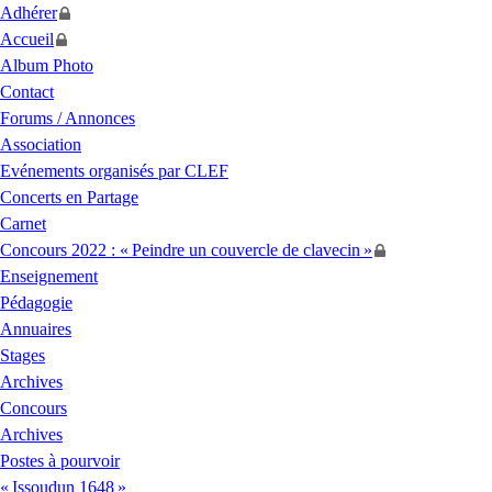
Adhérer
Accueil
Album Photo
Contact
Forums / Annonces
Association
Evénements organisés par
CLEF
Concerts en Partage
Carnet
Concours 2022 : «
Peindre un couvercle de clavecin
»
Enseignement
Pédagogie
Annuaires
Stages
Archives
Concours
Archives
Postes à pourvoir
«
Issoudun 1648
»