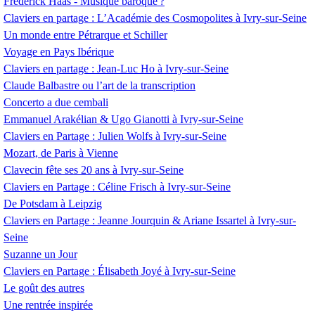
Frédérick Haas - Musique baroque
?
Claviers en partage : L’Académie des Cosmopolites à Ivry-sur-Seine
Un monde entre Pétrarque et Schiller
Voyage en Pays Ibérique
Claviers en partage : Jean-Luc Ho à Ivry-sur-Seine
Claude Balbastre ou l’art de la transcription
Concerto a due cembali
Emmanuel Arakélian & Ugo Gianotti à Ivry-sur-Seine
Claviers en Partage : Julien Wolfs à Ivry-sur-Seine
Mozart, de Paris à Vienne
Clavecin fête ses 20 ans à Ivry-sur-Seine
Claviers en Partage : Céline Frisch à Ivry-sur-Seine
De Potsdam à Leipzig
Claviers en Partage : Jeanne Jourquin & Ariane Issartel à Ivry-sur-
Seine
Suzanne un Jour
Claviers en Partage : Élisabeth Joyé à Ivry-sur-Seine
Le goût des autres
Une rentrée inspirée