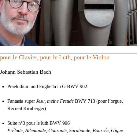
pour le Clavier, pour le Luth, pour le Violon
Johann Sebastian Bach
Praeludium und Fughetta in G
BWV
902
Fantasia super
Jesu, meine Freude
BWV
713 (pour l’orgue,
Recueil Kirnberger)
Suite n°3 pour le luth
BWV
996
Prélude, Allemande, Courante, Sarabande, Bourrée, Gigue