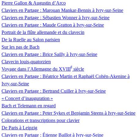
Pierre Gallon & Augustin d’Arco
Claviers en Partage : Marouan Mankar-Bennis à Ivry-sur-Seine
Claviers en Partage : Sébastien Wonner à Ivry-sur-Seine
Claviers en Partage : Maude Gratton à Ivry-sur-Seine
Portrait de la flûte allemande et du clavecin
De la Ruelle au Salon parisien
Sur les pas de Bach
Claviers en Partage : Brice Sailly à Ivry-sur-Seine
Clavecin louis-quatorzien
e
Voyage dans l’Allemagne du
XVIII
siècle
Claviers en Partage : Béatrice Martin et Raphaël Cohën-Akenine à
Ivry-sur-Seine
Claviers en Partage : Bertrand Cuiller à Ivry-sur-Seine
«
Concert d’inauguration
»
Bach et Telemann en regard
Claviers en Partage : Peter Sykes et Benjamin Steens à Ivry-sur-Seine
Colorations et transcriptions pour clavier
De Paris à Leipzig
Claviers en Partage : Étienne Baillot à Ivry-sur-Seine