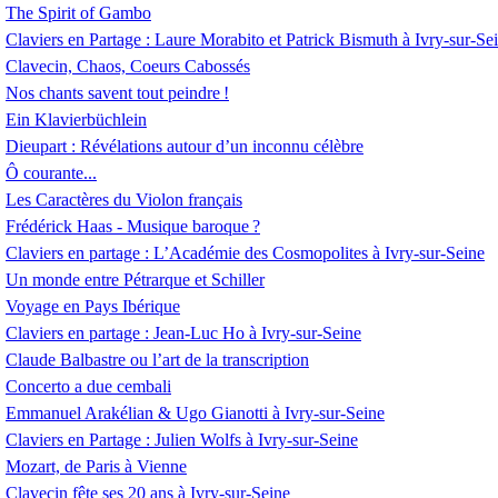
The Spirit of Gambo
Claviers en Partage : Laure Morabito et Patrick Bismuth à Ivry-sur-Se
Clavecin, Chaos, Coeurs Cabossés
Nos chants savent tout peindre
!
Ein Klavierbüchlein
Dieupart : Révélations autour d’un inconnu célèbre
Ô courante...
Les Caractères du Violon français
Frédérick Haas - Musique baroque
?
Claviers en partage : L’Académie des Cosmopolites à Ivry-sur-Seine
Un monde entre Pétrarque et Schiller
Voyage en Pays Ibérique
Claviers en partage : Jean-Luc Ho à Ivry-sur-Seine
Claude Balbastre ou l’art de la transcription
Concerto a due cembali
Emmanuel Arakélian & Ugo Gianotti à Ivry-sur-Seine
Claviers en Partage : Julien Wolfs à Ivry-sur-Seine
Mozart, de Paris à Vienne
Clavecin fête ses 20 ans à Ivry-sur-Seine