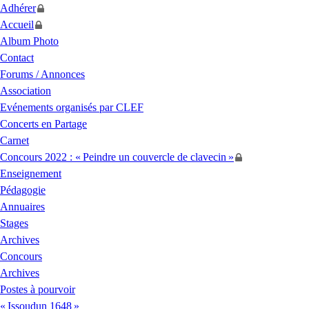
Adhérer
Accueil
Album Photo
Contact
Forums / Annonces
Association
Evénements organisés par
CLEF
Concerts en Partage
Carnet
Concours 2022 : «
Peindre un couvercle de clavecin
»
Enseignement
Pédagogie
Annuaires
Stages
Archives
Concours
Archives
Postes à pourvoir
«
Issoudun 1648
»