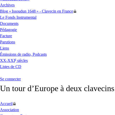
Archives
Blog «
Issoudun 1648
» - Clavecin en France
Le Fonds Instrumental
Documents
Pédagogie
Facture
Parutions
Liens
Émissions de radio, Podcasts
e
XX
-
XXI
siècles
Listes de
CD
Se connecter
Un tour d’Europe à deux clavecins 
Accueil
Association