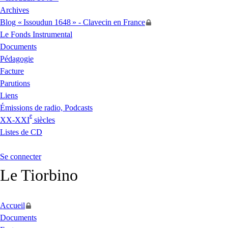
Archives
Blog «
Issoudun 1648
» - Clavecin en France
Le Fonds Instrumental
Documents
Pédagogie
Facture
Parutions
Liens
Émissions de radio, Podcasts
e
XX
-
XXI
siècles
Listes de
CD
Se connecter
Le Tiorbino
Accueil
Documents