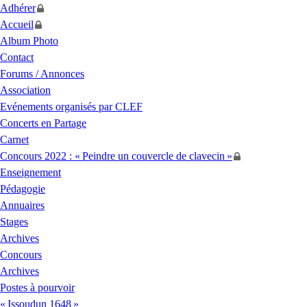
Adhérer
Accueil
Album Photo
Contact
Forums / Annonces
Association
Evénements organisés par
CLEF
Concerts en Partage
Carnet
Concours 2022 : «
Peindre un couvercle de clavecin
»
Enseignement
Pédagogie
Annuaires
Stages
Archives
Concours
Archives
Postes à pourvoir
«
Issoudun 1648
»