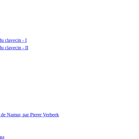
u clavecin - I
du clavecin -
II
 de Namur, par Pierre Verbeek
nga