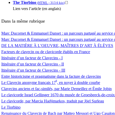
The Tiorbino
(
HTML
-
313.6 kio
)
Lien vers l’article (en anglais)
Dans la même rubrique
Marc Ducornet & Emmanuel Danset : un parcours partagé au service d
Marc Ducornet & Emmanuel Danset : un parcours partagé au service 
DE
LA
MATI
È
RE
À L’
OEUVRE
,
MA
Î
TRES
D’
ART
À ÉLÈ
VES
Facteurs de clavecin ou de clavicorde établis en France
Itinéraire d’un facteur de Clavecins - I
Itinéraire d’un facteur de Clavecins -
II
Itinéraire d’un facteur de Clavecins -
III
Entre historicisme et pragmatisme dans la facture de clavecins
e
Le Clavecin anonyme français 17
, en noyer à double courbe
Clavecins anciens et fac-similés, par Marie Demeillez et Émile Jobin
Le clavicorde Israel Gellinger 1670 du musée de Groesbeeck-de-croix
Le clavicorde, par Marcia Hadjimarkos, traduit par Jöel Surleau
Le Tiorbino
Renaissance du Clavecin de Bach par Matteo Messori et Ugo Casalo