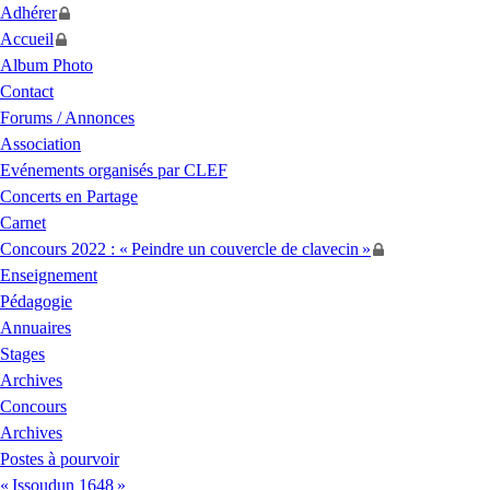
Adhérer
Accueil
Album Photo
Contact
Forums / Annonces
Association
Evénements organisés par
CLEF
Concerts en Partage
Carnet
Concours 2022 : «
Peindre un couvercle de clavecin
»
Enseignement
Pédagogie
Annuaires
Stages
Archives
Concours
Archives
Postes à pourvoir
«
Issoudun 1648
»