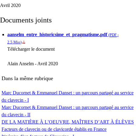
Avril 2020
Documents joints
aanselm_entre_historicsime_et_pragmatisme.pdf
(
PDF
-
2.5 Mio
)
Télécharger le document
Alain Anselm - Avril 2020
Dans la même rubrique
Marc Ducornet & Emmanuel Danset : un parcours partagé au service
du clavecin - I
Marc Ducornet & Emmanuel Danset : un parcours partagé au service
du clavecin -
II
DE
LA
MATI
È
RE
À L’
OEUVRE
,
MA
Î
TRES
D’
ART
À ÉLÈ
VES
Facteurs de clavecin ou de clavicorde établis en France