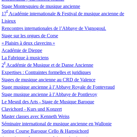
Stage Montesquieu de musique ancienne
e
17
Académie internationale & Festival de musique ancienne de
Lisieux
Rencontres internationales de l’Abbaye de Vignogoul.
Stage sur les orgues de Corse
«
Plaisirs à deux clavecins
»
Académie de Dieppe
La Fabrique à musiciens
e
2
Académie de Musique et de Danse Ancienne
Expertises : Contraintes formelles et juridiques
Stages de musique ancienne au
CRD
de Valence
Stage musique ancienne à l’Abbaye Royale de Fontevraud
Stage musique ancienne à l’Abbaye de Pontlevoy
Le Mesnil des Arts - Stage de Musique Baroque
Clavichord - Kurs und Konzert
Master classes avec Kenneth Weiss
Séminaire international de musique ancienne en Wallonie
Spring Course Baroque Cello & Harpsichord