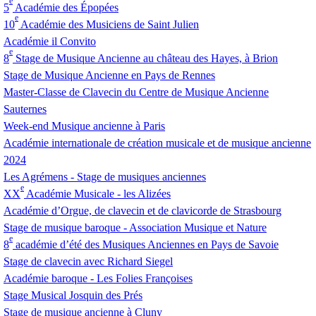
e
5
Académie des Épopées
e
10
Académie des Musiciens de Saint Julien
Académie il Convito
e
8
Stage de Musique Ancienne au château des Hayes, à Brion
Stage de Musique Ancienne en Pays de Rennes
Master-Classe de Clavecin du Centre de Musique Ancienne
Sauternes
Week-end Musique ancienne à Paris
Académie internationale de création musicale et de musique ancienne
2024
Les Agrémens - Stage de musiques anciennes
e
XX
Académie Musicale - les Alizées
Académie d’Orgue, de clavecin et de clavicorde de Strasbourg
Stage de musique baroque - Association Musique et Nature
e
8
académie d’été des Musiques Anciennes en Pays de Savoie
Stage de clavecin avec Richard Siegel
Académie baroque - Les Folies Françoises
Stage Musical Josquin des Prés
Stage de musique ancienne à Cluny