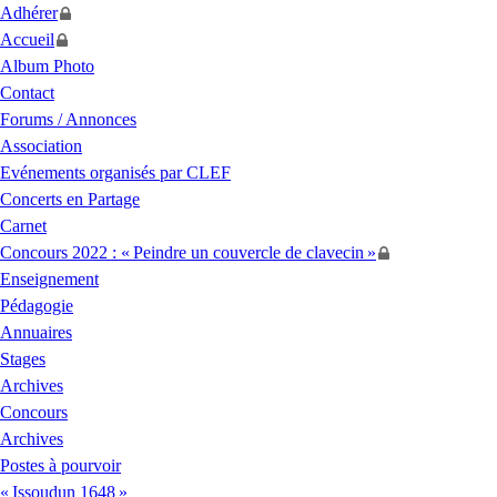
Adhérer
Accueil
Album Photo
Contact
Forums / Annonces
Association
Evénements organisés par
CLEF
Concerts en Partage
Carnet
Concours 2022 : «
Peindre un couvercle de clavecin
»
Enseignement
Pédagogie
Annuaires
Stages
Archives
Concours
Archives
Postes à pourvoir
«
Issoudun 1648
»