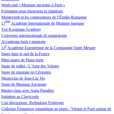
Week-end «
Musique ancienne à Paris
»
Formation pour musiciens et chanteurs
Monteverdi et les compositeurs de l’Émilie-Romagne
ème
17
Académie Internationale de Musique baroque
Ton Koopman Academy
Convegno internaziionale di organologia
Accademia fonti e memorie
e
13
Académie Européenne de la Compagnie Outre Mesure
Stage dans le sud de la France
Mini-stages de Piano-forte
Stage de juillet - L’Ame des Volutes
Stage de musique en Cévennes
Masterclas de Jean-Luc Ho
Stage de Musique Ancienne
Master-class avec Anna Paradiso
Initiation au Clavicorde
Con discrezione. Rethinking Froberger
Colloque Eloquence romantique au piano : Vienne et Paris autour de