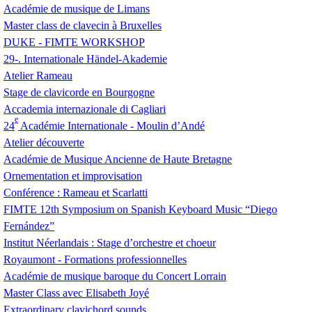
Académie de musique de Limans
Master class de clavecin à Bruxelles
DUKE
-
FIMTE
WORKSHOP
29-. Internationale Händel-Akademie
Atelier Rameau
Stage de clavicorde en Bourgogne
Accademia internazionale di Cagliari
e
24
Académie Internationale - Moulin d’Andé
Atelier découverte
Académie de Musique Ancienne de Haute Bretagne
Ornementation et improvisation
Conférence : Rameau et Scarlatti
FIMTE
12th Symposium on Spanish Keyboard Music “Diego
Fernández”
Institut Néerlandais : Stage d’orchestre et choeur
Royaumont - Formations professionnelles
Académie de musique baroque du Concert Lorrain
Master Class avec Elisabeth Joyé
Extraordinary clavichord sounds