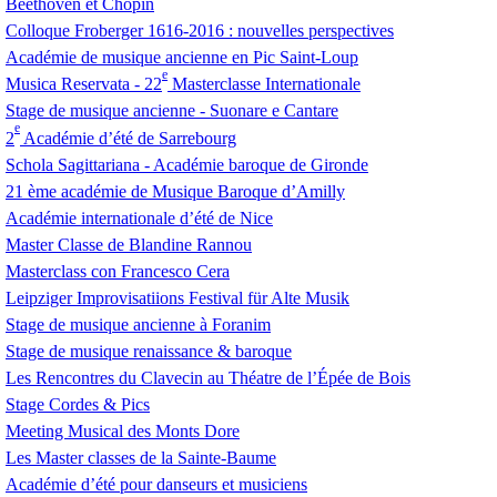
Beethoven et Chopin
Colloque Froberger 1616-2016 : nouvelles perspectives
Académie de musique ancienne en Pic Saint-Loup
e
Musica Reservata - 22
Masterclasse Internationale
Stage de musique ancienne - Suonare e Cantare
e
2
Académie d’été de Sarrebourg
Schola Sagittariana - Académie baroque de Gironde
21 ème académie de Musique Baroque d’Amilly
Académie internationale d’été de Nice
Master Classe de Blandine Rannou
Masterclass con Francesco Cera
Leipziger Improvisatiions Festival für Alte Musik
Stage de musique ancienne à Foranim
Stage de musique renaissance & baroque
Les Rencontres du Clavecin au Théatre de l’Épée de Bois
Stage Cordes & Pics
Meeting Musical des Monts Dore
Les Master classes de la Sainte-Baume
Académie d’été pour danseurs et musiciens