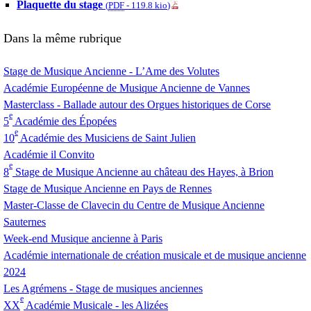
Plaquette du stage
(
PDF
-
119.8 kio
)
Dans la même rubrique
Stage de Musique Ancienne - L’Ame des Volutes
Académie Européenne de Musique Ancienne de Vannes
Masterclass - Ballade autour des Orgues historiques de Corse
e
5
Académie des Épopées
e
10
Académie des Musiciens de Saint Julien
Académie il Convito
e
8
Stage de Musique Ancienne au château des Hayes, à Brion
Stage de Musique Ancienne en Pays de Rennes
Master-Classe de Clavecin du Centre de Musique Ancienne
Sauternes
Week-end Musique ancienne à Paris
Académie internationale de création musicale et de musique ancienne
2024
Les Agrémens - Stage de musiques anciennes
e
XX
Académie Musicale - les Alizées