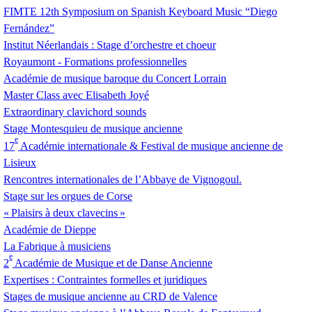
FIMTE
12th Symposium on Spanish Keyboard Music “Diego
Fernández”
Institut Néerlandais : Stage d’orchestre et choeur
Royaumont - Formations professionnelles
Académie de musique baroque du Concert Lorrain
Master Class avec Elisabeth Joyé
Extraordinary clavichord sounds
Stage Montesquieu de musique ancienne
e
17
Académie internationale & Festival de musique ancienne de
Lisieux
Rencontres internationales de l’Abbaye de Vignogoul.
Stage sur les orgues de Corse
«
Plaisirs à deux clavecins
»
Académie de Dieppe
La Fabrique à musiciens
e
2
Académie de Musique et de Danse Ancienne
Expertises : Contraintes formelles et juridiques
Stages de musique ancienne au
CRD
de Valence