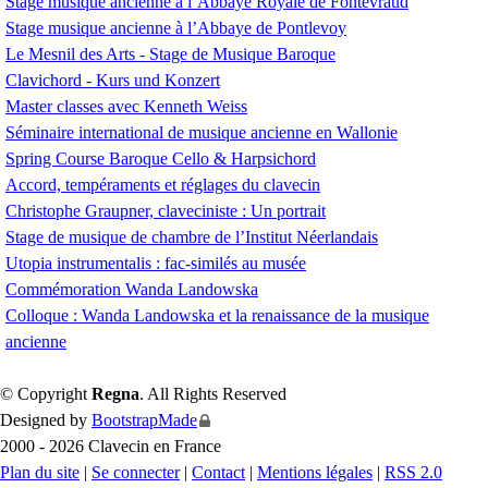
Stage musique ancienne à l’Abbaye Royale de Fontevraud
Stage musique ancienne à l’Abbaye de Pontlevoy
Le Mesnil des Arts - Stage de Musique Baroque
Clavichord - Kurs und Konzert
Master classes avec Kenneth Weiss
Séminaire international de musique ancienne en Wallonie
Spring Course Baroque Cello & Harpsichord
Accord, tempéraments et réglages du clavecin
Christophe Graupner, claveciniste : Un portrait
Stage de musique de chambre de l’Institut Néerlandais
Utopia instrumentalis : fac-similés au musée
Commémoration Wanda Landowska
Colloque : Wanda Landowska et la renaissance de la musique
ancienne
© Copyright
Regna
. All Rights Reserved
Designed by
BootstrapMade
2000 - 2026 Clavecin en France
Plan du site
|
Se connecter
|
Contact
|
Mentions légales
|
RSS 2.0