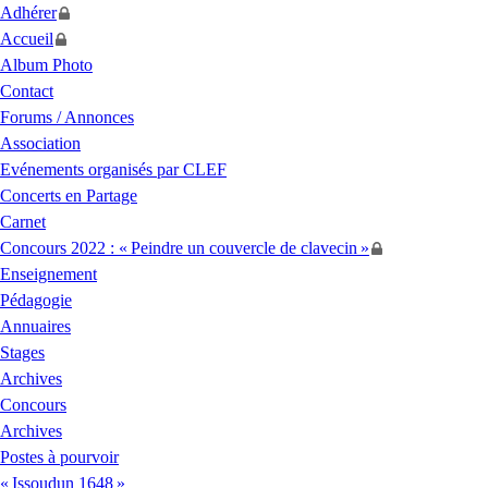
Adhérer
Accueil
Album Photo
Contact
Forums / Annonces
Association
Evénements organisés par
CLEF
Concerts en Partage
Carnet
Concours 2022 : «
Peindre un couvercle de clavecin
»
Enseignement
Pédagogie
Annuaires
Stages
Archives
Concours
Archives
Postes à pourvoir
«
Issoudun 1648
»