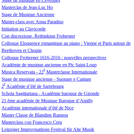
Stage de musique en Cévennes
Masterclas de Jean-Luc Ho
Stage de Musique Ancienne
Master-class avec Anna Paradiso
Initiation au Clavicorde
Con discrezione. Rethinking Froberger
Colloque Eloquence romantique au piano : Vienne et Paris autour de
Beethoven et Chopin
Colloque Froberger 1616-2016 : nouvelles perspectives
Académie de musique ancienne en Pic Saint-Loup
e
Musica Reservata - 22
Masterclasse Internationale
Stage de musique ancienne - Suonare e Cantare
e
2
Académie d’été de Sarrebourg
Schola Sagittariana - Académie baroque de Gironde
21 ème académie de Musique Baroque d’Amilly
Académie internationale d’été de Nice
Master Classe de Blandine Rannou
Masterclass con Francesco Cera
Leipziger Improvisatiions Festival für Alte Musik