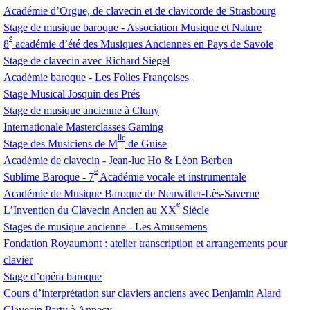
Académie d’Orgue, de clavecin et de clavicorde de Strasbourg
Stage de musique baroque - Association Musique et Nature
e
8
académie d’été des Musiques Anciennes en Pays de Savoie
Stage de clavecin avec Richard Siegel
Académie baroque - Les Folies Françoises
Stage Musical Josquin des Prés
Stage de musique ancienne à Cluny
Internationale Masterclasses Gaming
lle
Stage des Musiciens de M
de Guise
Académie de clavecin - Jean-luc Ho & Léon Berben
e
Sublime Baroque - 7
Académie vocale et instrumentale
Académie de Musique Baroque de Neuwiller-Lès-Saverne
e
L’Invention du Clavecin Ancien au
XX
Siècle
Stages de musique ancienne - Les Amusemens
Fondation Royaumont : atelier transcription et arrangements pour
clavier
Stage d’opéra baroque
Cours d’interprétation sur claviers anciens avec Benjamin Alard
Clavecin Party à Annecy