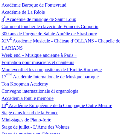
Académie Baroque de Fontevraud
Académie de La Réole
e
8
Académie de musique de Saint-Loup
Comment toucher le clavecin de François Couperin
300 ans de l’orgue de Sainte Aurélie de Strasbourg
e
XIV
Académie Musicale - Château d’
OLLANS
- Chapelle de
LARIANS
Week-end «
Musique ancienne à Paris
»
Formation pour musiciens et chanteurs
Monteverdi et les compositeurs de l’Émilie-Romagne
ème
17
Académie Internationale de Musique baroque
Ton Koopman Academy
Convegno internaziionale di organologia
Accademia fonti e memorie
e
13
Académie Européenne de la Compagnie Outre Mesure
Stage dans le sud de la France
Mini-stages de Piano-forte
Stage de juillet - L’Ame des Volutes