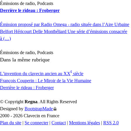
Émissions de radio, Podcasts
Derrière le rideau : Froberger
Émission proposé par Radio Omega - radio située dans l’Aire Urbaine
Belfort Héricourt Delle Montbéliard Une série d’émissions consacrée
à (…)
Émissions de radio, Podcasts
Dans la même rubrique
e
L’invention du clavecin ancien au
XX
siècle
François Couperin : Le Miroir de la Vie Humaine
Derrière le rideau : Froberger
© Copyright
Regna
. All Rights Reserved
Designed by
BootstrapMade
2000 - 2026 Clavecin en France
Plan du site
|
Se connecter
|
Contact
|
Mentions légales
|
RSS 2.0