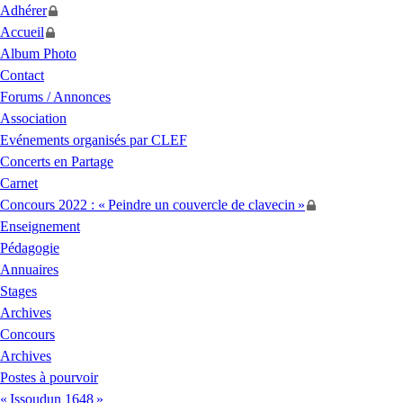
Adhérer
Accueil
Album Photo
Contact
Forums / Annonces
Association
Evénements organisés par
CLEF
Concerts en Partage
Carnet
Concours 2022 : «
Peindre un couvercle de clavecin
»
Enseignement
Pédagogie
Annuaires
Stages
Archives
Concours
Archives
Postes à pourvoir
«
Issoudun 1648
»