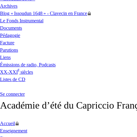
Archives
Blog «
Issoudun 1648
» - Clavecin en France
Le Fonds Instrumental
Documents
Pédagogie
Facture
Parutions
Liens
Émissions de radio, Podcasts
e
XX
-
XXI
siècles
Listes de
CD
Se connecter
Académie d’été du Capriccio Fran
Accueil
Enseignement