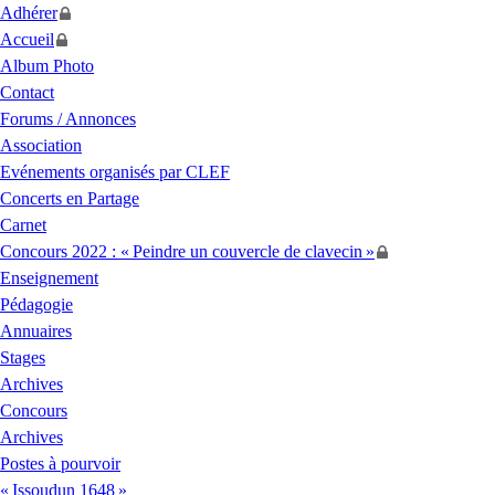
Adhérer
Accueil
Album Photo
Contact
Forums / Annonces
Association
Evénements organisés par
CLEF
Concerts en Partage
Carnet
Concours 2022 : «
Peindre un couvercle de clavecin
»
Enseignement
Pédagogie
Annuaires
Stages
Archives
Concours
Archives
Postes à pourvoir
«
Issoudun 1648
»