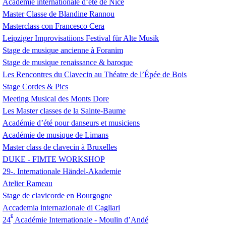
Académie internationale d’été de Nice
Master Classe de Blandine Rannou
Masterclass con Francesco Cera
Leipziger Improvisatiions Festival für Alte Musik
Stage de musique ancienne à Foranim
Stage de musique renaissance & baroque
Les Rencontres du Clavecin au Théatre de l’Épée de Bois
Stage Cordes & Pics
Meeting Musical des Monts Dore
Les Master classes de la Sainte-Baume
Académie d’été pour danseurs et musiciens
Académie de musique de Limans
Master class de clavecin à Bruxelles
DUKE
-
FIMTE
WORKSHOP
29-. Internationale Händel-Akademie
Atelier Rameau
Stage de clavicorde en Bourgogne
Accademia internazionale di Cagliari
e
24
Académie Internationale - Moulin d’Andé