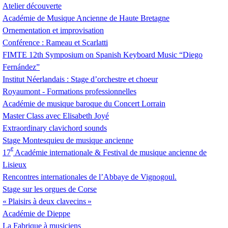
Atelier découverte
Académie de Musique Ancienne de Haute Bretagne
Ornementation et improvisation
Conférence : Rameau et Scarlatti
FIMTE
12th Symposium on Spanish Keyboard Music “Diego
Fernández”
Institut Néerlandais : Stage d’orchestre et choeur
Royaumont - Formations professionnelles
Académie de musique baroque du Concert Lorrain
Master Class avec Elisabeth Joyé
Extraordinary clavichord sounds
Stage Montesquieu de musique ancienne
e
17
Académie internationale & Festival de musique ancienne de
Lisieux
Rencontres internationales de l’Abbaye de Vignogoul.
Stage sur les orgues de Corse
«
Plaisirs à deux clavecins
»
Académie de Dieppe
La Fabrique à musiciens