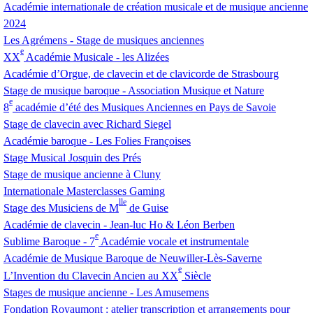
Académie internationale de création musicale et de musique ancienne
2024
Les Agrémens - Stage de musiques anciennes
e
XX
Académie Musicale - les Alizées
Académie d’Orgue, de clavecin et de clavicorde de Strasbourg
Stage de musique baroque - Association Musique et Nature
e
8
académie d’été des Musiques Anciennes en Pays de Savoie
Stage de clavecin avec Richard Siegel
Académie baroque - Les Folies Françoises
Stage Musical Josquin des Prés
Stage de musique ancienne à Cluny
Internationale Masterclasses Gaming
lle
Stage des Musiciens de M
de Guise
Académie de clavecin - Jean-luc Ho & Léon Berben
e
Sublime Baroque - 7
Académie vocale et instrumentale
Académie de Musique Baroque de Neuwiller-Lès-Saverne
e
L’Invention du Clavecin Ancien au
XX
Siècle
Stages de musique ancienne - Les Amusemens
Fondation Royaumont : atelier transcription et arrangements pour