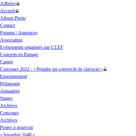
Adhérer
Accueil
Album Photo
Contact
Forums / Annonces
Association
Evénements organisés par
CLEF
Concerts en Partage
Carnet
Concours 2022 : «
Peindre un couvercle de clavecin
»
Enseignement
Pédagogie
Annuaires
Stages
Archives
Concours
Archives
Postes à pourvoir
«
Issoudun 1648
»