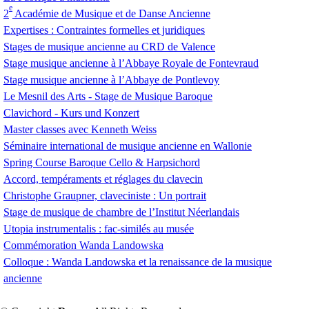
e
2
Académie de Musique et de Danse Ancienne
Expertises : Contraintes formelles et juridiques
Stages de musique ancienne au
CRD
de Valence
Stage musique ancienne à l’Abbaye Royale de Fontevraud
Stage musique ancienne à l’Abbaye de Pontlevoy
Le Mesnil des Arts - Stage de Musique Baroque
Clavichord - Kurs und Konzert
Master classes avec Kenneth Weiss
Séminaire international de musique ancienne en Wallonie
Spring Course Baroque Cello & Harpsichord
Accord, tempéraments et réglages du clavecin
Christophe Graupner, claveciniste : Un portrait
Stage de musique de chambre de l’Institut Néerlandais
Utopia instrumentalis : fac-similés au musée
Commémoration Wanda Landowska
Colloque : Wanda Landowska et la renaissance de la musique
ancienne