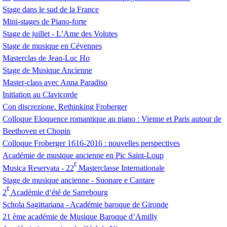
Stage dans le sud de la France
Mini-stages de Piano-forte
Stage de juillet - L’Ame des Volutes
Stage de musique en Cévennes
Masterclas de Jean-Luc Ho
Stage de Musique Ancienne
Master-class avec Anna Paradiso
Initiation au Clavicorde
Con discrezione. Rethinking Froberger
Colloque Eloquence romantique au piano : Vienne et Paris autour de
Beethoven et Chopin
Colloque Froberger 1616-2016 : nouvelles perspectives
Académie de musique ancienne en Pic Saint-Loup
e
Musica Reservata - 22
Masterclasse Internationale
Stage de musique ancienne - Suonare e Cantare
e
2
Académie d’été de Sarrebourg
Schola Sagittariana - Académie baroque de Gironde
21 ème académie de Musique Baroque d’Amilly