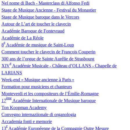
Nel nome di Bach - Masterclass di Alfonso Fedi
Stage de Musique Ancienne - Festival du Monastier
Stage de Musique baroque dans le Vercors
Autour de L’art de toucher le clavecin
Académie Baroque de Fontevraud
Académie de La Réole
e
8
Académie de musique de Saint-Loup
Comment toucher le clavecin de François Couperin
300 ans de l’orgue de Sainte Aurélie de Strasbourg
e
XIV
Académie Musicale - Château d’
OLLANS
- Chapelle de
LARIANS
Week-end «
Musique ancienne à Paris
»
Formation pour musiciens et chanteurs
Monteverdi et les compositeurs de l’Émilie-Romagne
ème
17
Académie Internationale de Musique baroque
Ton Koopman Academy
Convegno internaziionale di organologia
Accademia fonti e memorie
e
13
Académie Européenne de la Compagnie Outre Mesure