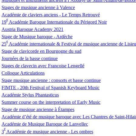
Musiques et instruments anciens à l’Abbaye de Saint-Amant-de-Boixe
Stages de musique ancienne à Valence
Académie de claviers anciens - Le Temps Retrouvé
e
19
Académie Baroque Internationale du Périgord Noir
Austria Baroque Academy 2021
Stage de Musique baroque - Ardèche
e
25
Académie internationale & Festival de musique ancienne de Lisie
Stage de clavicorde en Bourgogne du sud
Journées de la basse continue
Stages de clavecin avec Françoise Lengellé
Colloque Articulations
Stage musique ancienne : consorts et basse continue
FIMTE
- 20th Festival of Spanish Keyboard Music
Académie Stylus Phantasticus
Summer course on the interpretation of Early Music
Stage de musique ancienne à Étampes
Académie d’été de musique baroque avec Les Chantres de Saint-Hilai
Académie de Musique Baroque de Lanvellec
e
3
Académie de musique ancienne - Les ombres