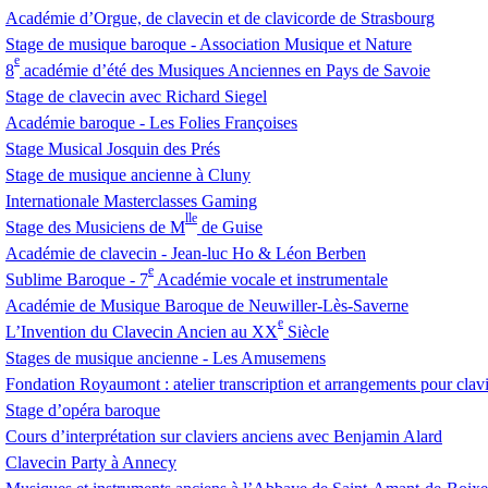
Académie d’Orgue, de clavecin et de clavicorde de Strasbourg
Stage de musique baroque - Association Musique et Nature
e
8
académie d’été des Musiques Anciennes en Pays de Savoie
Stage de clavecin avec Richard Siegel
Académie baroque - Les Folies Françoises
Stage Musical Josquin des Prés
Stage de musique ancienne à Cluny
Internationale Masterclasses Gaming
lle
Stage des Musiciens de M
de Guise
Académie de clavecin - Jean-luc Ho & Léon Berben
e
Sublime Baroque - 7
Académie vocale et instrumentale
Académie de Musique Baroque de Neuwiller-Lès-Saverne
e
L’Invention du Clavecin Ancien au
XX
Siècle
Stages de musique ancienne - Les Amusemens
Fondation Royaumont : atelier transcription et arrangements pour clav
Stage d’opéra baroque
Cours d’interprétation sur claviers anciens avec Benjamin Alard
Clavecin Party à Annecy