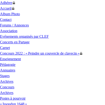
Adhérer
Accueil
Album Photo
Contact
Forums / Annonces
Association
Evénements organisés par
CLEF
Concerts en Partage
Carnet
Concours 2022 : «
Peindre un couvercle de clavecin
»
Enseignement
Pédagogie
Annuaires
Stages
Archives
Concours
Archives
Postes à pourvoir
«
Issoudun 1648
»