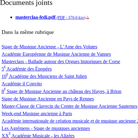
Documents joints
masterclaa-fedi.pdf
(
PDF
-
376.6 kio
)
Dans la même rubrique
Stage de Musique Ancienne - L’Ame des Volutes
Académie Européenne de Musique Ancienne de Vannes
Masterclass - Ballade autour des Orgues historiques de Corse
e
5
Académie des Épopées
e
10
Académie des Musiciens de Saint Julien
Académie il Convito
e
8
Stage de Musique Ancienne au château des Hayes, à Brion
Stage de Musique Ancienne en Pays de Rennes
Master-Classe de Clavecin du Centre de Musique Ancienne Sauternes
Week-end Musique ancienne à Paris
Académie internationale de création musicale et de musique ancienne
Les Agrémens - Stage de musiques anciennes
e
XX
Académie Musicale - les Alizées