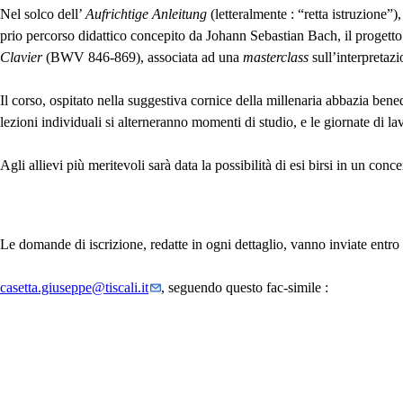
Nel solco dell’
Aufrichtige Anleitung
(letteralmente : “retta istruzione”)
prio percorso didattico concepito da Johann Sebastian Bach, il progetto
Clavier
(
BWV
846-869), associata ad una
masterclass
sull’interpretaz
Il corso, ospitato nella suggestiva cornice della millenaria abbazia benedett
lezioni individuali si alterneranno momenti di studio, e le giornate di 
Agli allievi più meritevoli sarà data la possibilità di esi birsi in un con
Le domande di iscrizione, redatte in ogni dettaglio, vanno inviate entro
casetta.giuseppe
@
tiscali.it
, seguendo questo fac-simile :