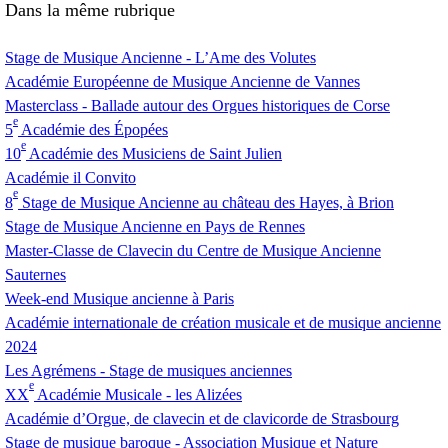
Dans la même rubrique
Stage de Musique Ancienne - L’Ame des Volutes
Académie Européenne de Musique Ancienne de Vannes
Masterclass - Ballade autour des Orgues historiques de Corse
e
5
Académie des Épopées
e
10
Académie des Musiciens de Saint Julien
Académie il Convito
e
8
Stage de Musique Ancienne au château des Hayes, à Brion
Stage de Musique Ancienne en Pays de Rennes
Master-Classe de Clavecin du Centre de Musique Ancienne
Sauternes
Week-end Musique ancienne à Paris
Académie internationale de création musicale et de musique ancienne
2024
Les Agrémens - Stage de musiques anciennes
e
XX
Académie Musicale - les Alizées
Académie d’Orgue, de clavecin et de clavicorde de Strasbourg
Stage de musique baroque - Association Musique et Nature