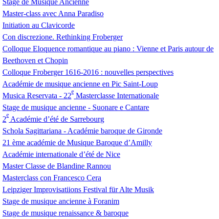
Stage de Musique Ancienne
Master-class avec Anna Paradiso
Initiation au Clavicorde
Con discrezione. Rethinking Froberger
Colloque Eloquence romantique au piano : Vienne et Paris autour de
Beethoven et Chopin
Colloque Froberger 1616-2016 : nouvelles perspectives
Académie de musique ancienne en Pic Saint-Loup
e
Musica Reservata - 22
Masterclasse Internationale
Stage de musique ancienne - Suonare e Cantare
e
2
Académie d’été de Sarrebourg
Schola Sagittariana - Académie baroque de Gironde
21 ème académie de Musique Baroque d’Amilly
Académie internationale d’été de Nice
Master Classe de Blandine Rannou
Masterclass con Francesco Cera
Leipziger Improvisatiions Festival für Alte Musik
Stage de musique ancienne à Foranim
Stage de musique renaissance & baroque