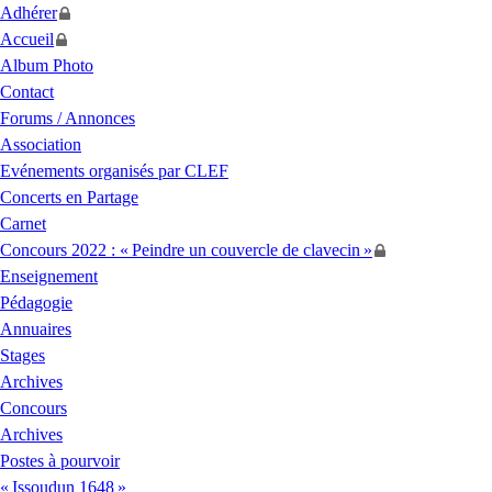
Adhérer
Accueil
Album Photo
Contact
Forums / Annonces
Association
Evénements organisés par
CLEF
Concerts en Partage
Carnet
Concours 2022 : «
Peindre un couvercle de clavecin
»
Enseignement
Pédagogie
Annuaires
Stages
Archives
Concours
Archives
Postes à pourvoir
«
Issoudun 1648
»