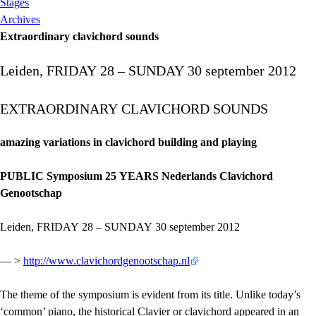
Stages
Archives
Extraordinary clavichord sounds
Leiden,
FRIDAY
28 –
SUNDAY
30 september 2012
EXTRAORDINARY
CLAVICHORD
SOUNDS
amazing variations in clavichord building and playing
PUBLIC
Symposium 25
YEARS
Nederlands Clavichord
Genootschap
Leiden,
FRIDAY
28 –
SUNDAY
30 september 2012
— >
http://www.clavichordgenootschap.nl
The theme of the symposium is evident from its title. Unlike today’s
‘common’ piano, the historical Clavier or clavichord appeared in an