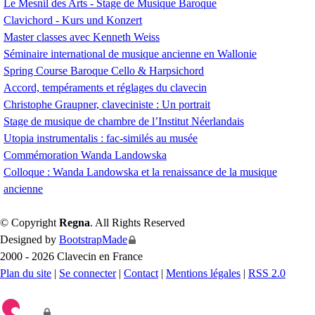
Le Mesnil des Arts - Stage de Musique Baroque
Clavichord - Kurs und Konzert
Master classes avec Kenneth Weiss
Séminaire international de musique ancienne en Wallonie
Spring Course Baroque Cello & Harpsichord
Accord, tempéraments et réglages du clavecin
Christophe Graupner, claveciniste : Un portrait
Stage de musique de chambre de l’Institut Néerlandais
Utopia instrumentalis : fac-similés au musée
Commémoration Wanda Landowska
Colloque : Wanda Landowska et la renaissance de la musique
ancienne
© Copyright
Regna
. All Rights Reserved
Designed by
BootstrapMade
2000 - 2026 Clavecin en France
Plan du site
|
Se connecter
|
Contact
|
Mentions légales
|
RSS 2.0