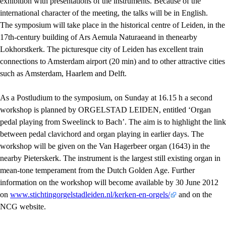
exhibition with presentations of the instruments. Because of the
international character of the meeting, the talks will be in English.
The symposium will take place in the historical centre of Leiden, in the
17th-century building of Ars Aemula Naturaeand in thenearby
Lokhorstkerk. The picturesque city of Leiden has excellent train
connections to Amsterdam airport (20 min) and to other attractive cities
such as Amsterdam, Haarlem and Delft.
As a Postludium to the symposium, on Sunday at 16.15 h a second
workshop is planned by
ORGELSTAD
LEIDEN
, entitled ‘Organ
pedal playing from Sweelinck to Bach’. The aim is to highlight the link
between pedal clavichord and organ playing in earlier days. The
workshop will be given on the Van Hagerbeer organ (1643) in the
nearby Pieterskerk. The instrument is the largest still existing organ in
mean-tone temperament from the Dutch Golden Age. Further
information on the workshop will become available by 30 June 2012
on
www.stichtingorgelstadleiden.nl/kerken-en-orgels/
and on the
NCG
website.