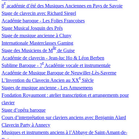
e
8
académie d’été des Musiques Anciennes en Pays de Savoie
Stage de clavecin avec Richard Siegel
Académie baroque - Les Folies Françoises
Stage Musical Josquin des Prés
Stage de musique ancienne à Cluny
Internationale Masterclasses Gaming
lle
Stage des Musiciens de M
de Guise
Académie de clavecin - Jean-luc Ho & Léon Berben
e
Sublime Baroque - 7
Académie vocale et instrumentale
Académie de Musique Baroque de Neuwiller-Lès-Saverne
e
L’Invention du Clavecin Ancien au
XX
Siècle
Stages de musique ancienne - Les Amusemens
Fondation Royaumont : atelier transcription et arrangements pour
clavier
Stage d’opéra baroque
Cours d’interprétation sur claviers anciens avec Benjamin Alard
Clavecin Party à Annecy
Musiques et instruments anciens à l’Abbaye de Saint-Amant-de-