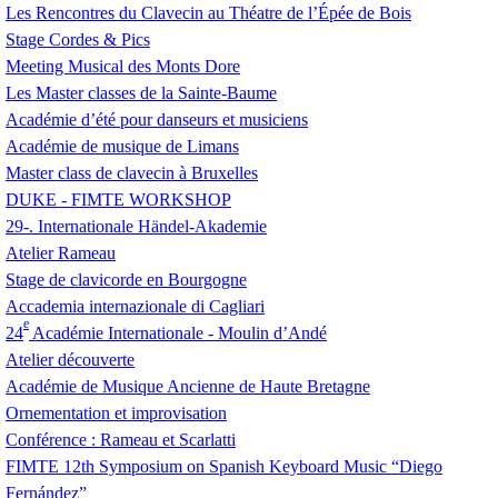
Les Rencontres du Clavecin au Théatre de l’Épée de Bois
Stage Cordes & Pics
Meeting Musical des Monts Dore
Les Master classes de la Sainte-Baume
Académie d’été pour danseurs et musiciens
Académie de musique de Limans
Master class de clavecin à Bruxelles
DUKE
-
FIMTE
WORKSHOP
29-. Internationale Händel-Akademie
Atelier Rameau
Stage de clavicorde en Bourgogne
Accademia internazionale di Cagliari
e
24
Académie Internationale - Moulin d’Andé
Atelier découverte
Académie de Musique Ancienne de Haute Bretagne
Ornementation et improvisation
Conférence : Rameau et Scarlatti
FIMTE
12th Symposium on Spanish Keyboard Music “Diego
Fernández”