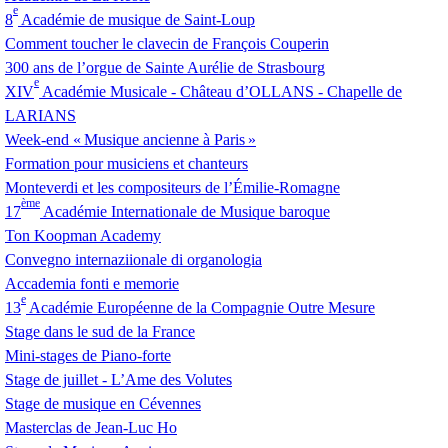
e
8
Académie de musique de Saint-Loup
Comment toucher le clavecin de François Couperin
300 ans de l’orgue de Sainte Aurélie de Strasbourg
e
XIV
Académie Musicale - Château d’
OLLANS
- Chapelle de
LARIANS
Week-end «
Musique ancienne à Paris
»
Formation pour musiciens et chanteurs
Monteverdi et les compositeurs de l’Émilie-Romagne
ème
17
Académie Internationale de Musique baroque
Ton Koopman Academy
Convegno internaziionale di organologia
Accademia fonti e memorie
e
13
Académie Européenne de la Compagnie Outre Mesure
Stage dans le sud de la France
Mini-stages de Piano-forte
Stage de juillet - L’Ame des Volutes
Stage de musique en Cévennes
Masterclas de Jean-Luc Ho