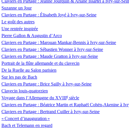
Claviers en Partage : Jeanne Jourquin & Ariane Issartel à Ivry-sur-Sei
Suzanne un Jour
Claviers en Partage : Élisabeth Joyé à Ivry-sur-Seine
Le goût des autres
Une rentrée inspirée
Pierre Gallon & Augustin d’Arco
Claviers en Partage : Marouan Mankar-Bennis à Ivry-sur-Seine
Claviers en Partage : Sébastien Wonner à Ivry-sur-Seine
Claviers en Partage : Maude Gratton à Ivry-sur-Seine
Portrait de la flûte allemande et du clavecin
De la Ruelle au Salon parisien
Sur les pas de Bach
Claviers en Partage : Brice Sailly à Ivry-sur-Seine
Clavecin louis-quatorzien
e
Voyage dans l’Allemagne du
XVIII
siècle
Claviers en Partage : Béatrice Martin et Raphaël Cohën-Akenine à Ivr
Claviers en Partage : Bertrand Cuiller à Ivry-sur-Seine
«
Concert d’inauguration
»
Bach et Telemann en regard