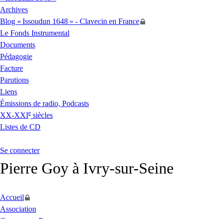
Archives
Blog «
Issoudun 1648
» - Clavecin en France
Le Fonds Instrumental
Documents
Pédagogie
Facture
Parutions
Liens
Émissions de radio, Podcasts
e
XX
-
XXI
siècles
Listes de
CD
Se connecter
Pierre Goy à Ivry-sur-Seine
Accueil
Association