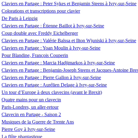
Claviers en Partage : Peter Sykes et Benjamin Steens à Ivry-sur-Seine
Colorations et transcriptions pour clavier
De Paris à Leipzig
Claviers en Partage : Étienne Baillot à Ivry-sur-Seine
Coup double avec Freddy Eichelberger
Claviers en Partage : Valérie Balssa et Ilton Wjuniski à Ivry-sur-Seine
Claviers en Partage : Yoan Moulin à Ivry-sur-Seine
Pour Blandine, François Couperin
Claviers en Partage : Marcia Hadjimarkos à Ivry-sur-Seine
Claviers en Partage : Benjamin-Joseph Steens et Jacques-Antoine Bres
Claviers en Partage : Pierre Gallon à Ivry-sur-Seine
Claviers en Partage : Aurélien Delage à Ivry-sur-Seine
Un tour d’Europe à deux clavecins (avant le Brexit)
Quatre mains pour un clavecin
Paris-Londres, un aller-retour
Clavecin en Partage - Saison 2
Musiques de la Guerre de Trente Ans
Pierre Goy à Ivry-sur-Seine
La flûte phantastique