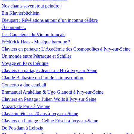
Nos chants savent tout peindre
!
Ein Klavierbüchlein
Dieupart : Révélations autour d’un inconnu célèbre
Ô courante...
Les Caractères du Violon français
Frédérick Haas - Musique baroque
?
Claviers en partage : L’Académie des Cosmopolites à Ivry-sur-Seine
Un monde entre Pétrarque et Schiller
Voyage en Pays Ibérique
Claviers en partage : Jean-Luc Ho à Ivry-sur-Seine
Claude Balbastre ou l’art de la transcription
Concerto a due cembali
Emmanuel Arakélian & Ugo Gianotti à Ivry-sur-Seine
Claviers en Partage : Julien Wolfs à Ivry-sur-Seine
Mozart, de Paris à Vienne
Clavecin fête ses 20 ans à Ivry-sur-Seine
Claviers en Partage : Céline Frisch à Ivry-sur-Seine
De Potsdam à Leipzig