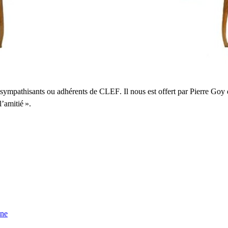
us sympathisants ou adhérents de
CLEF
. Il nous est offert par Pierre Go
l’amitié
».
ine