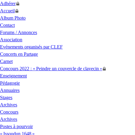
Adhérer
Accueil
Album Photo
Contact
Forums / Annonces
Association
Evénements organisés par
CLEF
Concerts en Partage
Carnet
Concours 2022 : «
Peindre un couvercle de clavecin
»
Enseignement
Pédagogie
Annuaires
Stages
Archives
Concours
Archives
Postes à pourvoir
«
Issoudun 1648
»