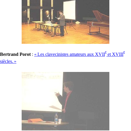
e
e
Bertrand Porot
:
«
Les clavecinistes amateurs aux
XVII
et
XVIII
siècles.
»