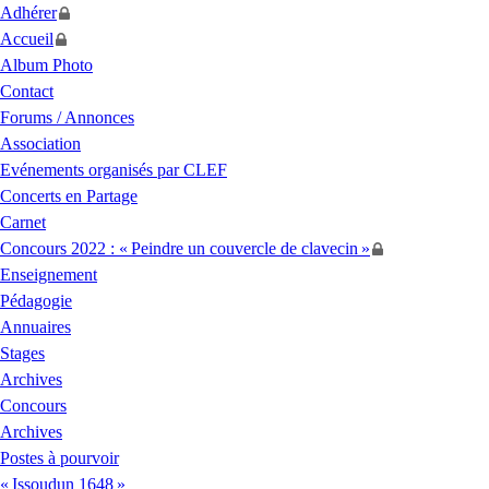
Adhérer
Accueil
Album Photo
Contact
Forums / Annonces
Association
Evénements organisés par
CLEF
Concerts en Partage
Carnet
Concours 2022 : «
Peindre un couvercle de clavecin
»
Enseignement
Pédagogie
Annuaires
Stages
Archives
Concours
Archives
Postes à pourvoir
«
Issoudun 1648
»