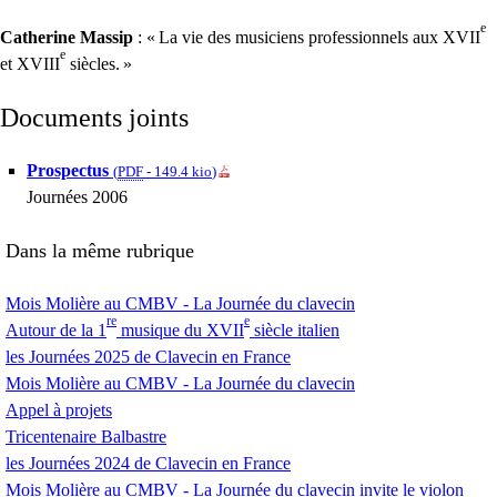
e
Catherine Massip
: «
La vie des musiciens professionnels aux
XVII
e
et
XVIII
siècles.
»
Documents joints
Prospectus
(
PDF
-
149.4 kio
)
Journées 2006
Dans la même rubrique
Mois Molière au
CMBV
- La Journée du clavecin
re
e
Autour de la 1
musique du
XVII
siècle italien
les Journées 2025 de Clavecin en France
Mois Molière au
CMBV
- La Journée du clavecin
Appel à projets
Tricentenaire Balbastre
les Journées 2024 de Clavecin en France
Mois Molière au
CMBV
- La Journée du clavecin invite le violon