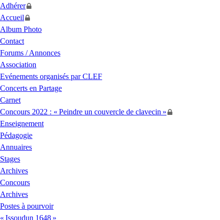
Adhérer
Accueil
Album Photo
Contact
Forums / Annonces
Association
Evénements organisés par
CLEF
Concerts en Partage
Carnet
Concours 2022 : «
Peindre un couvercle de clavecin
»
Enseignement
Pédagogie
Annuaires
Stages
Archives
Concours
Archives
Postes à pourvoir
«
Issoudun 1648
»