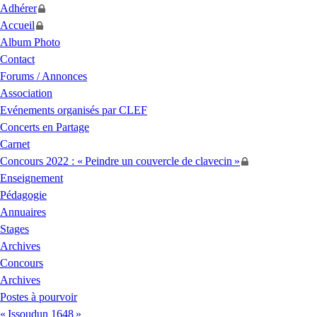
Adhérer
Accueil
Album Photo
Contact
Forums / Annonces
Association
Evénements organisés par
CLEF
Concerts en Partage
Carnet
Concours 2022 : «
Peindre un couvercle de clavecin
»
Enseignement
Pédagogie
Annuaires
Stages
Archives
Concours
Archives
Postes à pourvoir
«
Issoudun 1648
»