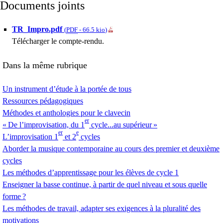
Documents joints
TR_Impro.pdf
(
PDF
-
66.5 kio
)
Télécharger le compte-rendu.
Dans la même rubrique
Un instrument d’étude à la portée de tous
Ressources pédagogiques
Méthodes et anthologies pour le clavecin
er
«
De l’improvisation, du 1
cycle...au supérieur
»
er
e
L’improvisation 1
et 2
cycles
Aborder la musique contemporaine au cours des premier et deuxième
cycles
Les méthodes d’apprentissage pour les élèves de cycle 1
Enseigner la basse continue, à partir de quel niveau et sous quelle
forme
?
Les méthodes de travail, adapter ses exigences à la pluralité des
motivations