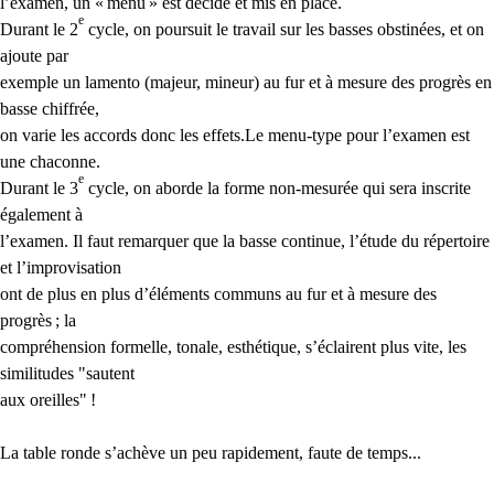
l’examen, un «
menu
» est décidé et mis en place.
e
Durant le 2
cycle, on poursuit le travail sur les basses obstinées, et on
ajoute par
exemple un lamento (majeur, mineur) au fur et à mesure des progrès en
basse chiffrée,
on varie les accords donc les effets.Le menu-type pour l’examen est
une chaconne.
e
Durant le 3
cycle, on aborde la forme non-mesurée qui sera inscrite
également à
l’examen. Il faut remarquer que la basse continue, l’étude du répertoire
et l’improvisation
ont de plus en plus d’éléments communs au fur et à mesure des
progrès
; la
compréhension formelle, tonale, esthétique, s’éclairent plus vite, les
similitudes "sautent
aux oreilles"
!
La table ronde s’achève un peu rapidement, faute de temps...