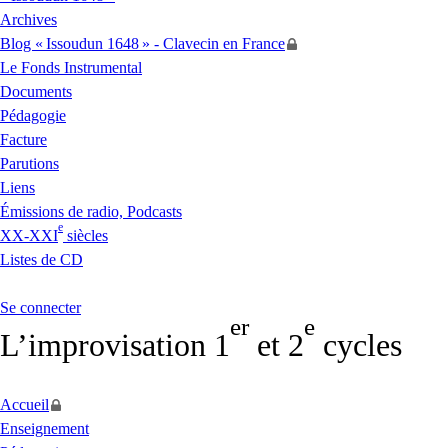
Archives
Blog «
Issoudun 1648
» - Clavecin en France
Le Fonds Instrumental
Documents
Pédagogie
Facture
Parutions
Liens
Émissions de radio, Podcasts
e
XX
-
XXI
siècles
Listes de
CD
Se connecter
er
e
L’improvisation 1
et 2
cycles
Accueil
Enseignement