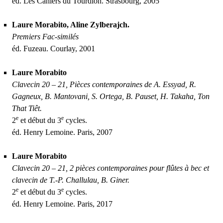
éd. Les Cahiers du Tourdion. Strasbourg, 2005
Laure Morabito, Aline Zylberajch.
Premiers Fac-similés
éd. Fuzeau. Courlay, 2001
Laure Morabito
Clavecin 20 – 21, Pièces contemporaines de A. Essyad, R.
Gagneux, B. Mantovani, S. Ortega, B. Pauset, H. Takaha, Ton
That Tiêt.
e
e
2
et début du 3
cycles.
éd. Henry Lemoine. Paris, 2007
Laure Morabito
Clavecin 20 – 21, 2 pièces contemporaines pour flûtes à bec et
clavecin de T.-P. Challulau, B. Giner.
e
e
2
et début du 3
cycles.
éd. Henry Lemoine. Paris, 2017