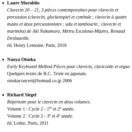
Laure Morabito
Clavecin 20 – 21, 3 pièces contemporaines pour clavecin et
percussion (clavecin, glockenspiel et cymbale
; clavecin à quatre
mains et deux percussionistes : udu et tambourin
; clavecin et
marimba) de Aki Nakamura, Mirtru Escalona-Mijares, Renaud
Desbazeille.
éd. Henry Lemoine. Paris, 2018
Naoya Otsuka
Early Keyboard Method Pièces pour clavecin, clavicorde et orgue.
Quelques textes de
B.C.
Texte en japonais.
otsukaconcert
@
hotmail.co.jp 2006
Richard Siegel
Répertoire pour le clavecin en deux volumes.
re
e
Volume 1 : Cycle 2 - 1
et 2
année.
e
e
Volume 2 : Cycle 2 - 3
et 4
année.
éd. Leduc. Paris, 2011