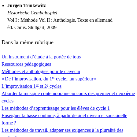
Jürgen Trinkewitz
Historische Cembalospiel
Vol I : Méthode Vol
II
: Anthologie. Texte en allemand
éd. Carus. Stuttgart, 2009
Dans la même rubrique
Un instrument d’étude à la portée de tous
Ressources pédagogiques
Méthodes et anthologies pour le clavecin
er
«
De l’improvisation, du 1
cycle...au supérieur
»
er
e
L’improvisation 1
et 2
cycles
Aborder la musique contemporaine au cours des premier et deuxième
cycles
Les méthodes d’apprentissage pour les élèves de cycle 1
Enseigner la basse continue, à partir de quel niveau et sous quelle
forme
?
Les méthodes de travail, adapter ses exigences à la pluralité des