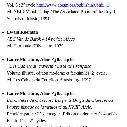
e
Vol. 5 : 3
cycle
http://www.abrsm.org/publishing/pub...
éd.
ABRSM
publishing (The Associated Board of the Royal
Schools of Music) 1991
Ewald Kooiman
ABC
Van de Barok – 14 petites pièces
éd. Harmonia. Hilversum, 1979
Laure Morabito, Aline Zylberajch.
_
Les Cahiers du clavecin : La Suite Française
e
Volume illustré, édition moderne et fac-similés. 2
cycle.
éd. Les Cahiers du Tourdion. Strasbourg, 1997
Laure Morabito, Aline Zylberajch.
Les Cahiers du Clavecin : Les petits Doigts du Clavecin ou
l’apprentissage de la virtuosité au
XVIII
° siècle.
Première partie : L’Allemagne. Edition moderne et fac-similés.
er
e
Fin du 1
et 2
cycles .