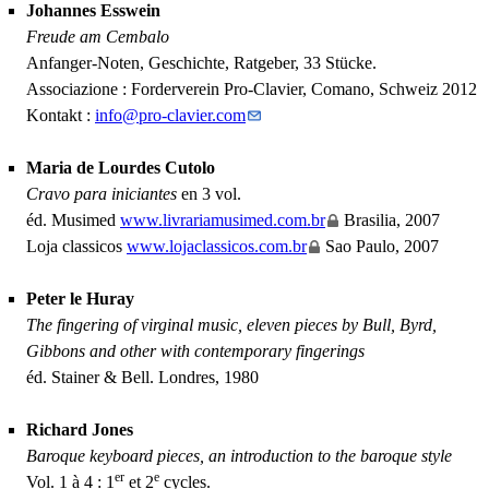
Johannes Esswein
Freude am Cembalo
Anfanger-Noten, Geschichte, Ratgeber, 33 Stücke.
Associazione : Forderverein Pro-Clavier, Comano, Schweiz 2012
Kontakt :
info
@
pro-clavier.com
Maria de Lourdes Cutolo
Cravo para iniciantes
en 3 vol.
éd. Musimed
www.livrariamusimed.com.br
Brasilia, 2007
Loja classicos
www.lojaclassicos.com.br
Sao Paulo, 2007
Peter le Huray
The fingering of virginal music, eleven pieces by Bull, Byrd,
Gibbons and other with contemporary fingerings
éd. Stainer & Bell. Londres, 1980
Richard Jones
Baroque keyboard pieces, an introduction to the baroque style
er
e
Vol. 1 à 4 : 1
et 2
cycles.