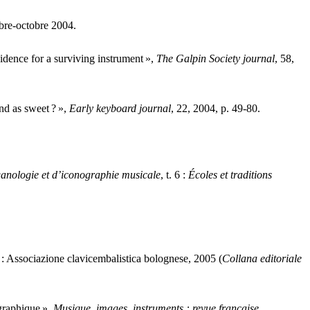
bre-octobre 2004.
idence for a surviving instrument
»,
The Galpin Society journal
, 58,
nd as sweet
?
»,
Early keyboard journal
, 22, 2004, p. 49-80.
ganologie et d’iconographie musicale
, t. 6 :
Écoles et traditions
 : Associazione clavicembalistica bolognese, 2005 (
Collana editoriale
ographique
»,
Musique, images, instruments : revue française