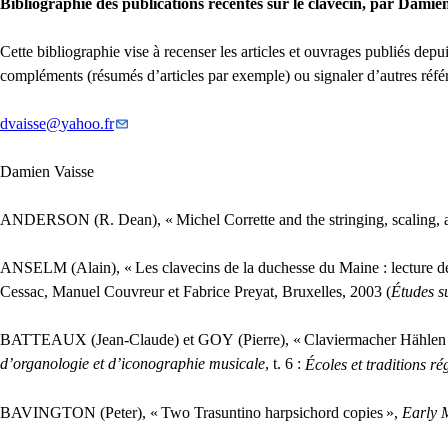
Bibliographie des publications récentes sur le clavecin, par Damie
Cette bibliographie vise à recenser les articles et ouvrages publiés dep
compléments (résumés d’articles par exemple) ou signaler d’autres réfé
dvaisse
@
yahoo.fr
Damien Vaisse
ANDERSON
(R. Dean), «
Michel Corrette and the stringing, scaling,
ANSELM
(Alain), «
Les clavecins de la duchesse du Maine : lecture d
Cessac, Manuel Couvreur et Fabrice Preyat, Bruxelles, 2003 (
Études s
BATTEAUX
(Jean-Claude) et
GOY
(Pierre), «
Claviermacher Hählen G
d’organologie et d’iconographie musicale
, t. 6 :
Écoles et traditions ré
BAVINGTON
(Peter), «
Two Trasuntino harpsichord copies
»,
Early 