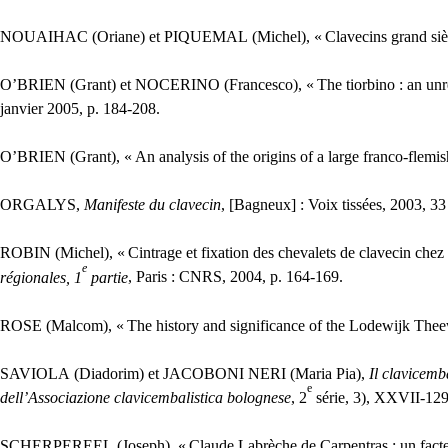
NOUAIHAC
(Oriane) et
PIQUEMAL
(Michel), «
Clavecins grand siè
O’
BRIEN
(Grant) et
NOCERINO
(Francesco), «
The tiorbino : an un
janvier 2005, p. 184-208.
O’
BRIEN
(Grant), «
An analysis of the origins of a large franco-fle
ORGALYS
,
Manifeste du clavecin
, [Bagneux] : Voix tissées, 2003, 33
ROBIN
(Michel), «
Cintrage et fixation des chevalets de clavecin che
e
régionales, 1
partie
, Paris :
CNRS
, 2004, p. 164-169.
ROSE
(Malcom), «
The history and significance of the Lodewijk The
SAVIOLA
(Diadorim) et
JACOBONI
NERI
(Maria Pia),
Il clavicemb
e
dell’Associazione clavicembalistica bolognese
, 2
série, 3),
XXVII
-129
SCHERPEREEL
(Joseph), «
Claude Labrèche de Carpentras : un facte