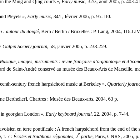
in the Ming and Qing courts
»,
Early music
, 32/3, août 2005, p. 403-4
nd Pleyels
»,
Early music
, 34/1, février 2006, p. 95-110.
n : autour du doigté
, Bern / Berlin / Bruxelles : P. Lang, 2004, 116-
LI
 Galpin Society journal
, 58, janvier 2005, p. 238-259.
Musique, images, instruments : revue française d’organologie et d’ico
ard de Saint-André conservé au musée des Beaux-Arts de Marseille, mo
eenth-sentury french harpsichord music at Berkeley
»,
Quarterly journa
ine Berthelier], Chartres : Musée des Beaux-arts, 2004, 63 p.
 in georgian London
»,
Early keyboard journal
, 22, 2004, p. 7-44.
voisien en terre pontificale : A french harpsichord from the end of the
e
e
, t. 7 :
Écoles et traditions régionales, 2
partie
, Paris,
CNRS
, 2005, p.