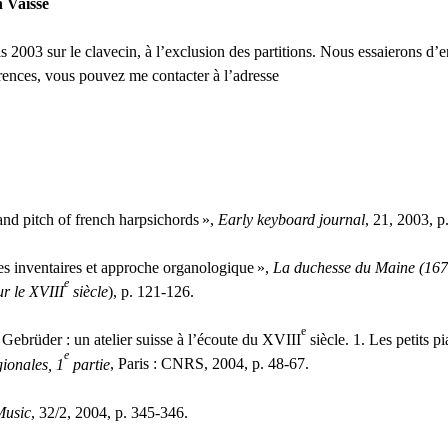
n Vaisse
uis 2003 sur le clavecin, à l’exclusion des partitions. Nous essaierons 
rences, vous pouvez me contacter à l’adresse
 and pitch of french harpsichords
»,
Early keyboard journal
, 21, 2003, p
es inventaires et approche organologique
»,
La duchesse du Maine (1676-
e
ur le
XVIII
siècle
), p. 121-126.
e
ebrüder : un atelier suisse à l’écoute du
XVIII
siècle. 1. Les petits p
e
gionales, 1
partie
, Paris :
CNRS
, 2004, p. 48-67.
Music
, 32/2, 2004, p. 345-346.