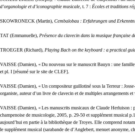
d’organologie et d’iconographie musicale
, t. 7 :
Écoles et traditions ré
SKOWRONECK
(Martin),
Cembalobau : Erfahrungen und Erkenntniss
TAT
(Emmanuelle),
Présence du clavecin dans la musique française d
TROEGER
(Richard),
Playing Bach on the keyboard : a practical gui
VAISSE
(Damien), «
Du nouveau sur le manuscrit Bauyn : une famille pa
et pl. I [résumé sur le site de
CLEF
].
VAISSE
(Damien), «
Un compositeur guillotiné sous la Terreur : Joss
organiste, auteur d’un livre de clavecin et de multiples arrangements et 
VAISSE
(Damien), «
Les manuscrits musicaux de Claude Herluison : p
champenoise de musicologie, 2005, p. 29-50 et supplément musical p.1
aujourd’hui en partie à la bibliothèque de Troyes. Elle comprend notam
le supplément musical (sarabande de d’Anglebert, menuet anonyme, cha