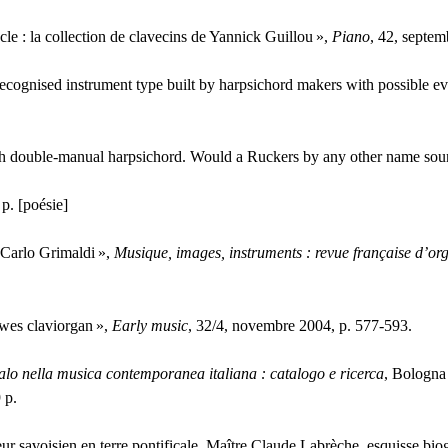
cle : la collection de clavecins de Yannick Guillou
»,
Piano
, 42, septem
recognised instrument type built by harpsichord makers with possible ev
mish double-manual harpsichord. Would a Ruckers by any other name sou
 p. [poésie]
z Carlo Grimaldi
»,
Musique, images, instruments : revue française d’or
ewes claviorgan
»,
Early music
, 32/4, novembre 2004, p. 577-593.
alo nella musica contemporanea italiana : catalogo e ricerca
, Bologna
 p.
ur savoisien en terre pontificale. Maître Claude Labrèche, esquisse bi