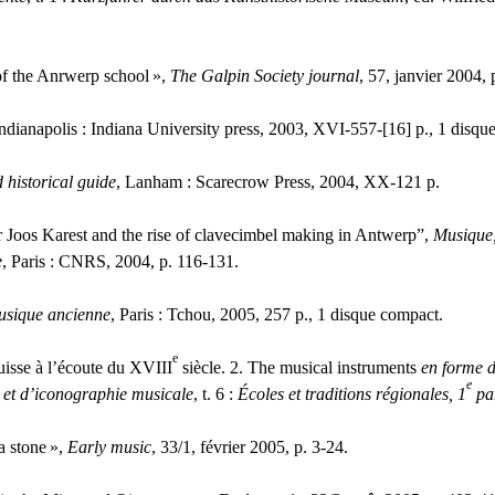
of the Anrwerp school
»,
The Galpin Society journal
, 57, janvier 2004, 
ndianapolis : Indiana University press, 2003,
XVI
-557-[16] p., 1 disqu
 historical guide
, Lanham : Scarecrow Press, 2004,
XX
-121 p.
 Joos Karest and the rise of clavecimbel making in Antwerp”,
Musique,
e
, Paris :
CNRS
, 2004, p. 116-131.
musique ancienne
, Paris : Tchou, 2005, 257 p., 1 disque compact.
e
uisse à l’écoute du
XVIII
siècle. 2. The musical instruments
en forme d
e
 et d’iconographie musicale
, t. 6 :
Écoles et traditions régionales, 1
par
a stone
»,
Early music
, 33/1, février 2005, p. 3-24.