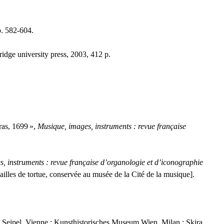
p. 582-604.
dge university press, 2003, 412 p.
ras, 1699
»,
Musique, images, instruments : revue française
, instruments : revue française d’organologie et d’iconographie
cailles de tortue, conservée au musée de la Cité de la musique].
ed Seipel, Vienne : Kunsthistorisches Museum Wien, Milan : Skira,