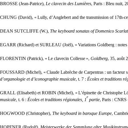
BROSSE
(Jean-Patrice),
Le clavecin des Lumières
, Paris : Bleu nuit, 
CHUNG
(David), «
Lully, d’Anglebert and the transmission of 17th-c
DEAN
SUTCLIFFE
(W.),
The keyboard sonatas of Domenico Scarlatt
EGARR
(Richard) et
SURLEAU
(Joël), «
Variations Goldberg : notes
FLORENTIN
(Patrick), «
Le clavecin Collesse
»,
Goldberg
, 35, août 
FOUSSARD
(Michel), «
Claude Labrèche de Carpentras : un facteur s
d’organologie et d’iconographie musicale
, t. 7 :
Écoles et traditions ré
GRALL
(Elisabeth) et
ROBIN
(Michel), «
L’épinette de Christophe Lö
e
musicale
, t. 6 :
Écoles et traditions régionales, 1
partie
, Paris :
CNRS
HOGWOOD
(Christopher),
The keyboard in baroque Europe
, Cambri
HOPFNER
(Rudolf),
Meisterwerke der Sammlung alter Musikinstrum