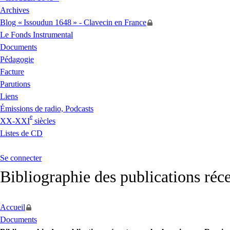
Archives
Blog «
Issoudun 1648
» - Clavecin en France
Le Fonds Instrumental
Documents
Pédagogie
Facture
Parutions
Liens
Émissions de radio, Podcasts
e
XX
-
XXI
siècles
Listes de
CD
Se connecter
Bibliographie des publications réce
Accueil
Documents