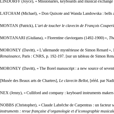
LINDORFF
(Joyce), «
Missionaries, keyboards and musical exchange 
LATCHAM
(Michael), «
Don Quixote and Wanda Landowska : bells a
MONTAN
(Patrick),
L’art de toucher le clavecin de François Couperi
MONTANARI
(Giuliana), «
Florentine claviorgans (1492-1900)
»,
The
MORONEY
(Davitt), «
L’allemande mystérieuse de Simon Renard
»,
Renaissance
, Paris :
CNRS
, p. 192-197. [sur un tableau de Simon Ren
MORONEY
(Davitt), «
The Borel manuscript : a new source of sevent
[Musée des Beaux arts de Chartres],
Le clavecin Bellot
, [rééd. par Nad
NEX
(Jenny), «
Culliford and company : keyboard instruments makers
NOBBS
(Christopher), «
Claude Labrèche de Carpentras : un facteur sa
instruments : revue française d’organologie et d’iconographie musical