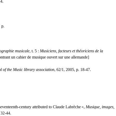
14.
V
p.
nographie musicale
, t. 5 :
Musiciens, facteurs et théoriciens de la
ntrant un cahier de musique ouvert sur une allemande]
l of the Music library association
, 62/1, 2005, p. 18-47.
 seventeenth-century attributed to Claude Labrèche
»,
Musique, images,
 32-44.