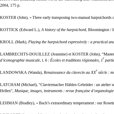
2004, 175 p.
KOSTER
(John), «
Three early transposing two-manual harpsichords 
KOTTICK
(Edward L.),
A history of the harpsichord
, Bloomington / I
KROLL
(Mark),
Playing the harpsichord expressively : a practical and
LAMBRECHTS
-
DOUILLEZ
(Jeannine) et
KOSTER
(John), “Master
e
d’iconographie musicale
, t. 6 :
Écoles et traditions régionales, 1
parti
e
LANDOWSKA
(Wanda),
Renaisssance du clavecin au
XX
siècle : 
LATCHAM
(Michael), “Claviermacher Hählen Gebrüder : un atelier s
Hellen”,
Musique, images, instruments : revue française d’organologie
LEHMAN
(Bradley), «
Bach’s extraordinary temperament : our Rosett