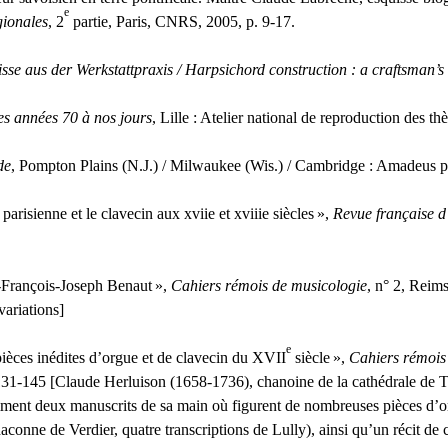
e
gionales
, 2
partie, Paris,
CNRS
, 2005, p. 9-17.
e aus der Werkstattpraxis / Harpsichord construction : a craftsman’s
es années 70 à nos jours
, Lille : Atelier national de reproduction des th
de
, Pompton Plains (N.J.) / Milwaukee (Wis.) / Cambridge : Amadeus p
risienne et le clavecin aux xviie et xviiie siècles
»,
Revue française d’
e-François-Joseph Benaut
»,
Cahiers rémois de musicologie
, n° 2, Reims
variations]
e
ièces inédites d’orgue et de clavecin du
XVII
siècle
»,
Cahiers rémois
31-145 [Claude Herluison (1658-1736), chanoine de la cathédrale de Tr
ment deux manuscrits de sa main où figurent de nombreuses pièces d’org
conne de Verdier, quatre transcriptions de Lully), ainsi qu’un récit 