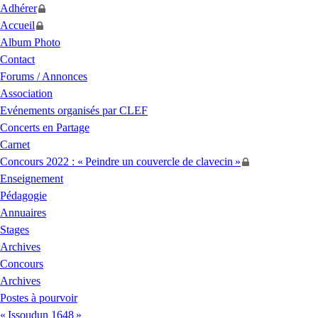
Adhérer
Accueil
Album Photo
Contact
Forums / Annonces
Association
Evénements organisés par
CLEF
Concerts en Partage
Carnet
Concours 2022 : «
Peindre un couvercle de clavecin
»
Enseignement
Pédagogie
Annuaires
Stages
Archives
Concours
Archives
Postes à pourvoir
«
Issoudun 1648
»