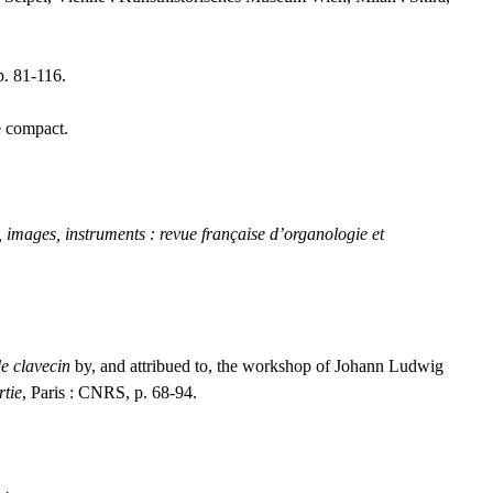
p. 81-116.
e compact.
 images, instruments : revue française d’organologie et
e clavecin
by, and attribued to, the workshop of Johann Ludwig
tie
, Paris :
CNRS
, p. 68-94.