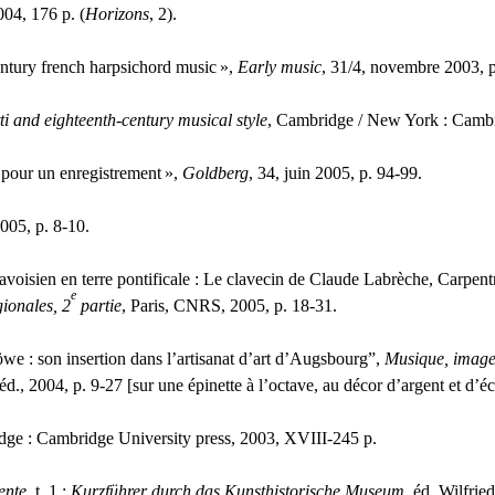
2004, 176 p. (
Horizons
, 2).
entury french harpsichord music
»,
Early music
, 31/4, novembre 2003, 
i and eighteenth-century musical style
, Cambridge / New York : Cambri
 pour un enregistrement
»,
Goldberg
, 34, juin 2005, p. 94-99.
2005, p. 8-10.
avoisien en terre pontificale : Le clavecin de Claude Labrèche, Carpent
e
gionales, 2
partie
, Paris,
CNRS
, 2005, p. 18-31.
we : son insertion dans l’artisanat d’art d’Augsbourg”,
Musique, images
éd., 2004, p. 9-27 [sur une épinette à l’octave, au décor d’argent et d’é
dge : Cambridge University press, 2003,
XVIII
-245 p.
ente
, t. 1 :
Kurzführer durch das Kunsthistorische Museum
, éd. Wilfri