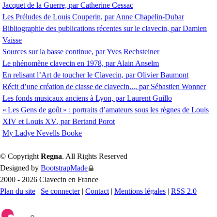
Jacquet de la Guerre, par Catherine Cessac
Les Préludes de Louis Couperin, par Anne Chapelin-Dubar
Bibliographie des publications récentes sur le clavecin, par Damien
Vaisse
Sources sur la basse continue, par Yves Rechsteiner
Le phénomène clavecin en 1978, par Alain Anselm
En relisant l’Art de toucher le Clavecin, par Olivier Baumont
Récit d’une création de classe de clavecin..., par Sébastien Wonner
Les fonds musicaux anciens à Lyon, par Laurent Guillo
«
Les Gens de goût
» : portraits d’amateurs sous les règnes de Louis
XIV
et Louis
XV
, par Bertand Porot
My Ladye Nevells Booke
© Copyright
Regna
. All Rights Reserved
Designed by
BootstrapMade
2000 - 2026 Clavecin en France
Plan du site
|
Se connecter
|
Contact
|
Mentions légales
|
RSS 2.0