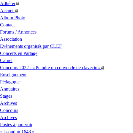
Adhérer
Accueil
Album Photo
Contact
Forums / Annonces
Association
Evénements organisés par
CLEF
Concerts en Partage
Carnet
Concours 2022 : «
Peindre un couvercle de clavecin
»
Enseignement
Pédagogie
Annuaires
Stages
Archives
Concours
Archives
Postes à pourvoir
«
Issoudun 1648
»