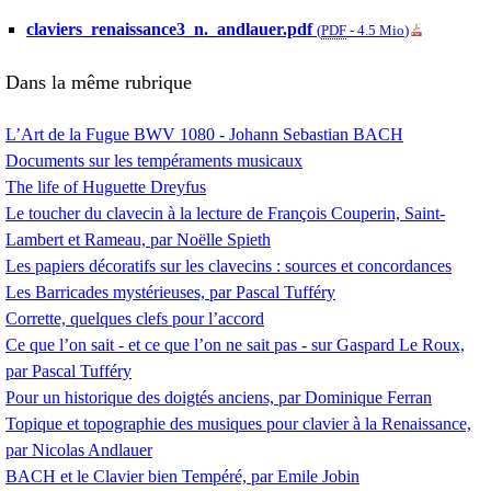
claviers_renaissance3_n._andlauer.pdf
(
PDF
-
4.5 Mio
)
Dans la même rubrique
L’Art de la Fugue
BWV
1080 - Johann Sebastian
BACH
Documents sur les tempéraments musicaux
The life of Huguette Dreyfus
Le toucher du clavecin à la lecture de François Couperin, Saint-
Lambert et Rameau, par Noëlle Spieth
Les papiers décoratifs sur les clavecins : sources et concordances
Les Barricades mystérieuses, par Pascal Tufféry
Corrette, quelques clefs pour l’accord
Ce que l’on sait - et ce que l’on ne sait pas - sur Gaspard Le Roux,
par Pascal Tufféry
Pour un historique des doigtés anciens, par Dominique Ferran
Topique et topographie des musiques pour clavier à la Renaissance,
par Nicolas Andlauer
BACH
et le Clavier bien Tempéré, par Emile Jobin