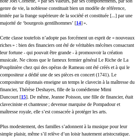
note Joël Cornette, «
par ses valeurs, par ses comportements, par son
genre de vie, la noblesse constituait bien un modèle de référence,
imitée par la frange supérieure de la société et constituée [...] par une
majorité de ‘bourgeois gentilhommes’
[
14
]
».
Cette classe toutefois n’adopte pas forcément un esprit de «
nouveaux
riches
» : bien des financiers ont été de véritables mécènes consacrant
leur fortune - qui pouvait être grande - à promouvoir la création
musicale. Ne citons que le fameux fermier général Le Riche de La
Pouplinière chez qui des opéras de Rameau ont été créés et à qui le
compositeur a dédié une de ses pièces en concert (1741). Le
compositeur dijonnais enseigne un temps le clavecin à la maîtresse du
financier, Thérèse Deshayes, fille de la comédienne Mimi
Dancourt
[
15
]
. De même, Jeanne Poisson, une fille de financier, était
claveciniste et chanteuse
; devenue marquise de Pompadour et
maîtresse royale, elle s’est consacrée à protéger les arts.
Plus modestement, des familles s’adonnent à la musique pour leur
simple plaisir, même s’il relève d’un loisir hautement aristocratique.