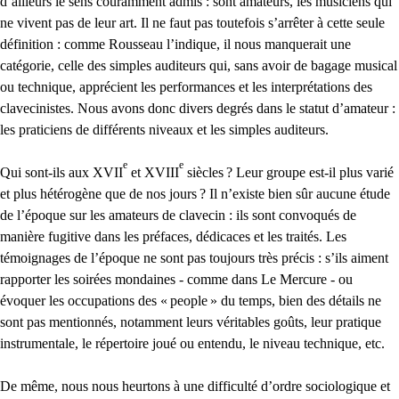
d’ailleurs le sens couramment admis : sont amateurs, les musiciens qui
ne vivent pas de leur art. Il ne faut pas toutefois s’arrêter à cette seule
définition : comme Rousseau l’indique, il nous manquerait une
catégorie, celle des simples auditeurs qui, sans avoir de bagage musical
ou technique, apprécient les performances et les interprétations des
clavecinistes. Nous avons donc divers degrés dans le statut d’amateur :
les praticiens de différents niveaux et les simples auditeurs.
e
e
Qui sont-ils aux
XVII
et
XVIII
siècles
? Leur groupe est-il plus varié
et plus hétérogène que de nos jours
? Il n’existe bien sûr aucune étude
de l’époque sur les amateurs de clavecin : ils sont convoqués de
manière fugitive dans les préfaces, dédicaces et les traités. Les
témoignages de l’époque ne sont pas toujours très précis : s’ils aiment
rapporter les soirées mondaines - comme dans Le Mercure - ou
évoquer les occupations des «
people
» du temps, bien des détails ne
sont pas mentionnés, notamment leurs véritables goûts, leur pratique
instrumentale, le répertoire joué ou entendu, le niveau technique, etc.
De même, nous nous heurtons à une difficulté d’ordre sociologique et