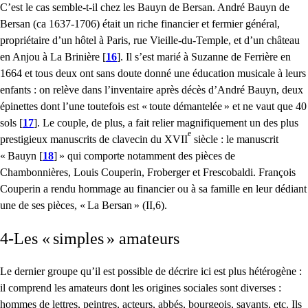
C’est le cas semble-t-il chez les Bauyn de Bersan. André Bauyn de
Bersan (ca 1637-1706) était un riche financier et fermier général,
propriétaire d’un hôtel à Paris, rue Vieille-du-Temple, et d’un château
en Anjou à La Brinière
[
16
]
. Il s’est marié à Suzanne de Ferrière en
1664 et tous deux ont sans doute donné une éducation musicale à leurs
enfants : on relève dans l’inventaire après décès d’André Bauyn, deux
épinettes dont l’une toutefois est «
toute démantelée
» et ne vaut que 40
sols
[
17
]
. Le couple, de plus, a fait relier magnifiquement un des plus
e
prestigieux manuscrits de clavecin du
XVII
siècle : le manuscrit
«
Bauyn
[
18
]
» qui comporte notamment des pièces de
Chambonnières, Louis Couperin, Froberger et Frescobaldi. François
Couperin a rendu hommage au financier ou à sa famille en leur dédiant
une de ses pièces, «
La Bersan
» (
II
,6).
4-Les «
simples
» amateurs
Le dernier groupe qu’il est possible de décrire ici est plus hétérogène :
il comprend les amateurs dont les origines sociales sont diverses :
hommes de lettres, peintres, acteurs, abbés, bourgeois, savants, etc. Ils