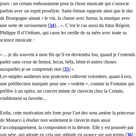
jours : un certain enthousiasme pour la chose musicale qui s’associe
parfois avec un esprit prosélyte. Saint-Simon rapporte ainsi que le duc
de Bourgogne aimait «
le vin, la chasse avec fureur, la musique avec
une sorte de ravissement
[
34
]
...
». C’est le cas aussi du futur Régent,
Philippe
II
d’Orléans, qui casse les oreille de sa mère avec toute sa
science musicale :
«
... je dis souvent à mon fils qu’il en deviendra fou, quand je l’entends
parler sans cesse de bemol, becar, béfa, bémi et autres choses
auxquelles je ne comprends rien
[
35
]
».
Les simples auditeurs non praticiens cultivent volontiers, quant à eux,
une prédilection marquée pour une «
vedette
», comme la Fontaine qui
préfère à un opéra, un concert intime de clavecin chez la Certain,
visiblement sa favorite...
Enfin, cette motivation très forte pour l’art des sons amène la princesse
de Monaco à étudier non seulement le clavecin mais aussi
l’accompagnement, la composition et la théorie. Elle y est poussée par
son père, qui adopte en cela une attitude en avance sur son temps
[
36
]
: