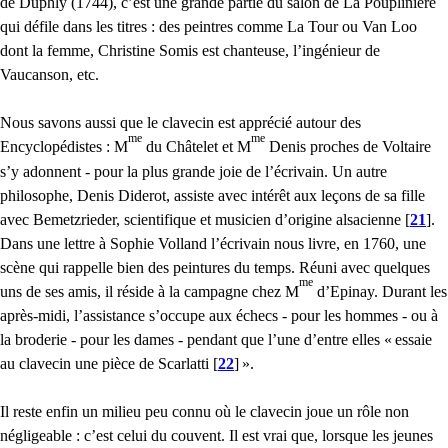
de Duphly (1744), c’est une grande partie du salon de La Pouplinière
qui défile dans les titres : des peintres comme La Tour ou Van Loo
dont la femme, Christine Somis est chanteuse, l’ingénieur de
Vaucanson, etc.
Nous savons aussi que le clavecin est apprécié autour des
me
me
Encyclopédistes : M
du Châtelet et M
Denis proches de Voltaire
s’y adonnent - pour la plus grande joie de l’écrivain. Un autre
philosophe, Denis Diderot, assiste avec intérêt aux leçons de sa fille
avec Bemetzrieder, scientifique et musicien d’origine alsacienne
[
21
]
.
Dans une lettre à Sophie Volland l’écrivain nous livre, en 1760, une
scène qui rappelle bien des peintures du temps. Réuni avec quelques
me
uns de ses amis, il réside à la campagne chez M
d’Epinay. Durant les
après-midi, l’assistance s’occupe aux échecs - pour les hommes - ou à
la broderie - pour les dames - pendant que l’une d’entre elles «
essaie
au clavecin une pièce de Scarlatti
[
22
]
».
Il reste enfin un milieu peu connu où le clavecin joue un rôle non
négligeable : c’est celui du couvent. Il est vrai que, lorsque les jeunes