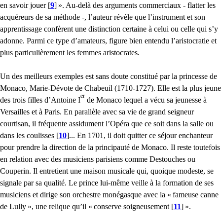
en savoir jouer
[
9
]
». Au-delà des arguments commerciaux - flatter les
acquéreurs de sa méthode -, l’auteur révèle que l’instrument et son
apprentissage confèrent une distinction certaine à celui ou celle qui s’y
adonne. Parmi ce type d’amateurs, figure bien entendu l’aristocratie et
plus particulièrement les femmes aristocrates.
Un des meilleurs exemples est sans doute constitué par la princesse de
Monaco, Marie-Dévote de Chabeuil (1710-1727). Elle est la plus jeune
er
des trois filles d’Antoine I
de Monaco lequel a vécu sa jeunesse à
Versailles et à Paris. En parallèle avec sa vie de grand seigneur
courtisan, il fréquente assidument l’Opéra que ce soit dans la salle ou
dans les coulisses
[
10
]
... En 1701, il doit quitter ce séjour enchanteur
pour prendre la direction de la principauté de Monaco. Il reste toutefois
en relation avec des musiciens parisiens comme Destouches ou
Couperin. Il entretient une maison musicale qui, quoique modeste, se
signale par sa qualité. Le prince lui-même veille à la formation de ses
musiciens et dirige son orchestre monégasque avec la «
fameuse canne
de Lully
», une relique qu’il «
conserve soigneusement
[
11
]
».