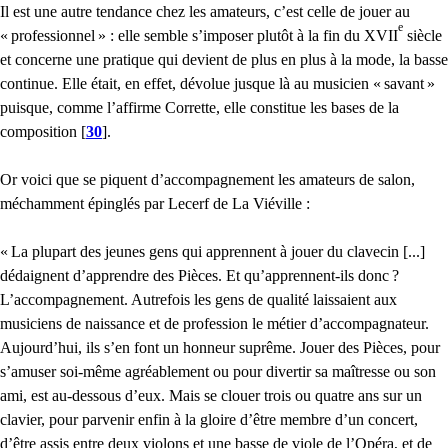
Il est une autre tendance chez les amateurs, c’est celle de jouer au
e
«
professionnel
» : elle semble s’imposer plutôt à la fin du
XVII
siècle
et concerne une pratique qui devient de plus en plus à la mode, la basse
continue. Elle était, en effet, dévolue jusque là au musicien «
savant
»
puisque, comme l’affirme Corrette, elle constitue les bases de la
composition
[
30
]
.
Or voici que se piquent d’accompagnement les amateurs de salon,
méchamment épinglés par Lecerf de La Viéville :
«
La plupart des jeunes gens qui apprennent à jouer du clavecin [...]
dédaignent d’apprendre des Pièces. Et qu’apprennent-ils donc
?
L’accompagnement. Autrefois les gens de qualité laissaient aux
musiciens de naissance et de profession le métier d’accompagnateur.
Aujourd’hui, ils s’en font un honneur suprême. Jouer des Pièces, pour
s’amuser soi-même agréablement ou pour divertir sa maîtresse ou son
ami, est au-dessous d’eux. Mais se clouer trois ou quatre ans sur un
clavier, pour parvenir enfin à la gloire d’être membre d’un concert,
d’être assis entre deux violons et une basse de viole de l’Opéra, et de