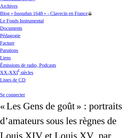
Archives
Blog «
Issoudun 1648
» - Clavecin en France
Le Fonds Instrumental
Documents
Pédagogie
Facture
Parutions
Liens
Émissions de radio, Podcasts
e
XX
-
XXI
siècles
Listes de
CD
Se connecter
«
Les Gens de goût
» : portraits
d’amateurs sous les règnes de
Louis
XIV
et Louis
XV
, par