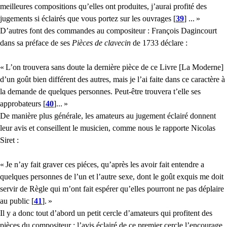
meilleures compositions qu’elles ont produites, j’aurai profité des
jugements si éclairés que vous portez sur les ouvrages
[
39
]
...
»
D’autres font des commandes au compositeur : François Dagincourt
dans sa préface de ses
Pièces de clavecin
de 1733 déclare :
«
L’on trouvera sans doute la dernière pièce de ce Livre [La Moderne]
d’un goût bien différent des autres, mais je l’ai faite dans ce caractère à
la demande de quelques personnes. Peut-être trouvera t’elle ses
approbateurs
[
40
]
...
»
De manière plus générale, les amateurs au jugement éclairé donnent
leur avis et conseillent le musicien, comme nous le rapporte Nicolas
Siret :
«
Je n’ay fait graver ces piéces, qu’après les avoir fait entendre a
quelques personnes de l’un et l’autre sexe, dont le goût exquis me doit
servir de Règle qui m’ont fait espérer qu’elles pourront ne pas déplaire
au public
[
41
]
.
»
Il y a donc tout d’abord un petit cercle d’amateurs qui profitent des
pièces du compositeur : l’avis éclairé de ce premier cercle l’encourage