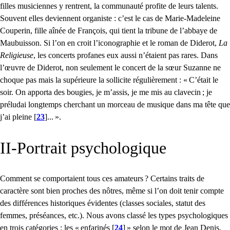
filles musiciennes y rentrent, la communauté profite de leurs talents.
Souvent elles deviennent organiste : c’est le cas de Marie-Madeleine
Couperin, fille aînée de François, qui tient la tribune de l’abbaye de
Maubuisson. Si l’on en croit l’iconographie et le roman de Diderot,
La
Religieuse
, les concerts profanes eux aussi n’étaient pas rares. Dans
l’œuvre de Diderot, non seulement le concert de la sœur Suzanne ne
choque pas mais la supérieure la sollicite régulièrement : «
C’était le
soir. On apporta des bougies, je m’assis, je me mis au clavecin
; je
préludai longtemps cherchant un morceau de musique dans ma tête que
j’ai pleine
[
23
]
...
».
II
-Portrait psychologique
Comment se comportaient tous ces amateurs
? Certains traits de
caractère sont bien proches des nôtres, même si l’on doit tenir compte
des différences historiques évidentes (classes sociales, statut des
femmes, préséances, etc.). Nous avons classé les types psychologiques
en trois catégories : les «
enfarinés
[
24
]
» selon le mot de Jean Denis,