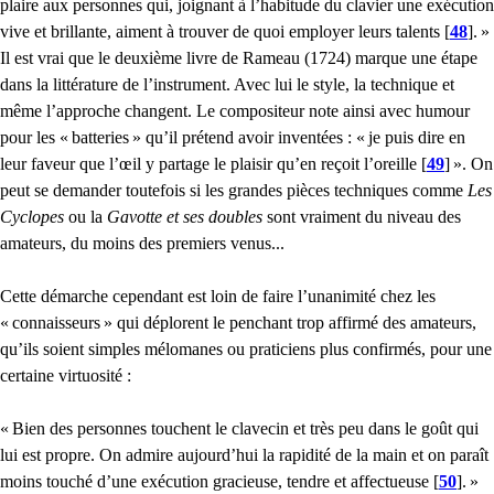
plaire aux personnes qui, joignant à l’habitude du clavier une exécution
vive et brillante, aiment à trouver de quoi employer leurs talents
[
48
]
.
»
Il est vrai que le deuxième livre de Rameau (1724) marque une étape
dans la littérature de l’instrument. Avec lui le style, la technique et
même l’approche changent. Le compositeur note ainsi avec humour
pour les «
batteries
» qu’il prétend avoir inventées : «
je puis dire en
leur faveur que l’œil y partage le plaisir qu’en reçoit l’oreille
[
49
]
». On
peut se demander toutefois si les grandes pièces techniques comme
Les
Cyclopes
ou la
Gavotte et ses doubles
sont vraiment du niveau des
amateurs, du moins des premiers venus...
Cette démarche cependant est loin de faire l’unanimité chez les
«
connaisseurs
» qui déplorent le penchant trop affirmé des amateurs,
qu’ils soient simples mélomanes ou praticiens plus confirmés, pour une
certaine virtuosité :
«
Bien des personnes touchent le clavecin et très peu dans le goût qui
lui est propre. On admire aujourd’hui la rapidité de la main et on paraît
moins touché d’une exécution gracieuse, tendre et affectueuse
[
50
]
.
»