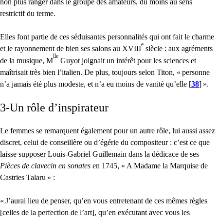
non plus ranger dans le groupe des amateurs, du moins au sens
restrictif du terme.
Elles font partie de ces séduisantes personnalités qui ont fait le charme
e
et le rayonnement de bien ses salons au
XVIII
siècle : aux agréments
lle
de la musique, M
Guyot joignait un intérêt pour les sciences et
maîtrisait très bien l’italien. De plus, toujours selon Titon, «
personne
n’a jamais été plus modeste, et n’a eu moins de vanité qu’elle
[
38
]
».
3-Un rôle d’inspirateur
Le femmes se remarquent également pour un autre rôle, lui aussi assez
discret, celui de conseillère ou d’égérie du compositeur : c’est ce que
laisse supposer Louis-Gabriel Guillemain dans la dédicace de ses
Pièces de clavecin en sonates
en 1745, «
A Madame la Marquise de
Castries Talaru
» :
«
J’aurai lieu de penser, qu’en vous entretenant de ces mêmes règles
[celles de la perfection de l’art], qu’en exécutant avec vous les