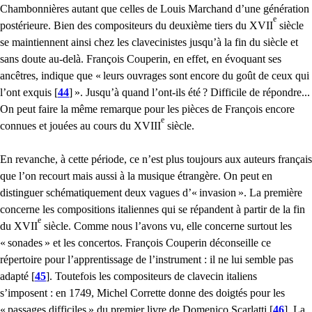
Chambonnières autant que celles de Louis Marchand d’une génération
e
postérieure. Bien des compositeurs du deuxième tiers du
XVII
siècle
se maintiennent ainsi chez les clavecinistes jusqu’à la fin du siècle et
sans doute au-delà. François Couperin, en effet, en évoquant ses
ancêtres, indique que «
leurs ouvrages sont encore du goût de ceux qui
l’ont exquis
[
44
]
». Jusqu’à quand l’ont-ils été
? Difficile de répondre...
On peut faire la même remarque pour les pièces de François encore
e
connues et jouées au cours du
XVIII
siècle.
En revanche, à cette période, ce n’est plus toujours aux auteurs français
que l’on recourt mais aussi à la musique étrangère. On peut en
distinguer schématiquement deux vagues d’«
invasion
». La première
concerne les compositions italiennes qui se répandent à partir de la fin
e
du
XVII
siècle. Comme nous l’avons vu, elle concerne surtout les
«
sonades
» et les concertos. François Couperin déconseille ce
répertoire pour l’apprentissage de l’instrument : il ne lui semble pas
adapté
[
45
]
. Toutefois les compositeurs de clavecin italiens
s’imposent : en 1749, Michel Corrette donne des doigtés pour les
«
passages difficiles
» du premier livre de Domenico Scarlatti
[
46
]
. La