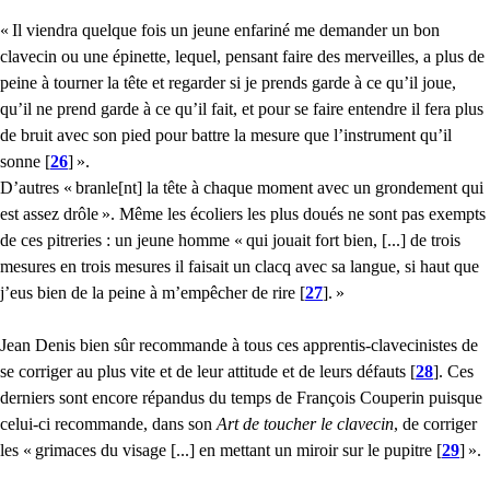
«
Il viendra quelque fois un jeune enfariné me demander un bon
clavecin ou une épinette, lequel, pensant faire des merveilles, a plus de
peine à tourner la tête et regarder si je prends garde à ce qu’il joue,
qu’il ne prend garde à ce qu’il fait, et pour se faire entendre il fera plus
de bruit avec son pied pour battre la mesure que l’instrument qu’il
sonne
[
26
]
».
D’autres «
branle[nt] la tête à chaque moment avec un grondement qui
est assez drôle
». Même les écoliers les plus doués ne sont pas exempts
de ces pitreries : un jeune homme «
qui jouait fort bien, [...] de trois
mesures en trois mesures il faisait un clacq avec sa langue, si haut que
j’eus bien de la peine à m’empêcher de rire
[
27
]
.
»
Jean Denis bien sûr recommande à tous ces apprentis-clavecinistes de
se corriger au plus vite et de leur attitude et de leurs défauts
[
28
]
. Ces
derniers sont encore répandus du temps de François Couperin puisque
celui-ci recommande, dans son
Art de toucher le clavecin
, de corriger
les «
grimaces du visage [...] en mettant un miroir sur le pupitre
[
29
]
».