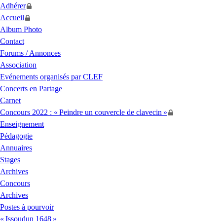
Adhérer
Accueil
Album Photo
Contact
Forums / Annonces
Association
Evénements organisés par
CLEF
Concerts en Partage
Carnet
Concours 2022 : «
Peindre un couvercle de clavecin
»
Enseignement
Pédagogie
Annuaires
Stages
Archives
Concours
Archives
Postes à pourvoir
«
Issoudun 1648
»