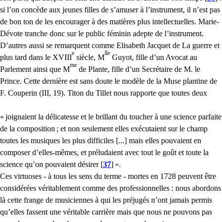
si l’on concède aux jeunes filles de s’amuser à l’instrument, il n’est pas
de bon ton de les encourager à des matières plus intellectuelles. Marie-
Dévote tranche donc sur le public féminin adepte de l’instrument.
D’autres aussi se remarquent comme Elisabeth Jacquet de La guerre et
e
lle
plus tard dans le
XVIII
siècle, M
Guyot, fille d’un Avocat au
me
Parlement ainsi que M
de Plante, fille d’un Secrétaire de M. le
Prince. Cette dernière est sans doute le modèle de la Muse plantine de
F. Couperin (
III
, 19). Titon du Tillet nous rapporte que toutes deux
«
joignaient la délicatesse et le brillant du toucher à une science parfaite
de la composition
; et non seulement elles exécutaient sur le champ
toutes les musiques les plus difficiles [...] mais elles pouvaient en
composer d’elles-mêmes, et préludaient avec tout le goût et toute la
science qu’on pouvaient désirer
[
37
]
».
Ces virtuoses - à tous les sens du terme - mortes en 1728 peuvent être
considérées véritablement comme des professionnelles : nous abordons
là cette frange de musiciennes à qui les préjugés n’ont jamais permis
qu’elles fassent une véritable carrière mais que nous ne pouvons pas