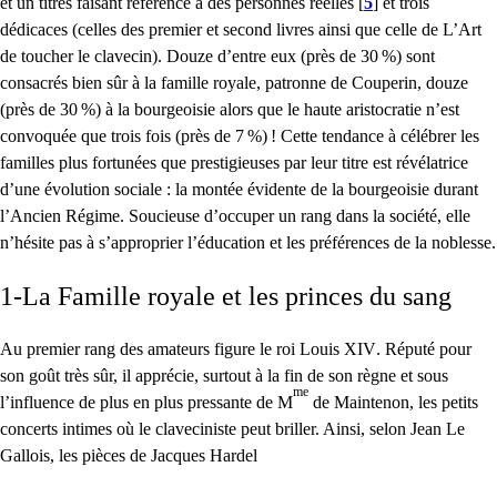
et un titres faisant référence à des personnes réelles
[
5
]
et trois
dédicaces (celles des premier et second livres ainsi que celle de L’Art
de toucher le clavecin). Douze d’entre eux (près de 30
%) sont
consacrés bien sûr à la famille royale, patronne de Couperin, douze
(près de 30
%) à la bourgeoisie alors que le haute aristocratie n’est
convoquée que trois fois (près de 7
%)
! Cette tendance à célébrer les
familles plus fortunées que prestigieuses par leur titre est révélatrice
d’une évolution sociale : la montée évidente de la bourgeoisie durant
l’Ancien Régime. Soucieuse d’occuper un rang dans la société, elle
n’hésite pas à s’approprier l’éducation et les préférences de la noblesse.
1-La Famille royale et les princes du sang
Au premier rang des amateurs figure le roi Louis
XIV
. Réputé pour
son goût très sûr, il apprécie, surtout à la fin de son règne et sous
me
l’influence de plus en plus pressante de M
de Maintenon, les petits
concerts intimes où le claveciniste peut briller. Ainsi, selon Jean Le
Gallois, les pièces de Jacques Hardel