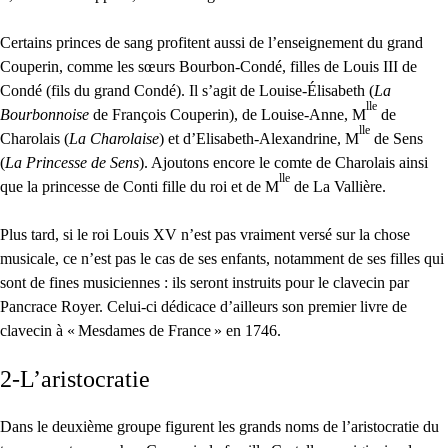
Certains princes de sang profitent aussi de l’enseignement du grand
Couperin, comme les sœurs Bourbon-Condé, filles de Louis
III
de
Condé (fils du grand Condé). Il s’agit de Louise-Élisabeth (
La
lle
Bourbonnoise
de François Couperin), de Louise-Anne, M
de
lle
Charolais (
La Charolaise
) et d’Elisabeth-Alexandrine, M
de Sens
(
La Princesse de Sens
). Ajoutons encore le comte de Charolais ainsi
lle
que la princesse de Conti fille du roi et de M
de La Vallière.
Plus tard, si le roi Louis
XV
n’est pas vraiment versé sur la chose
musicale, ce n’est pas le cas de ses enfants, notamment de ses filles qui
sont de fines musiciennes : ils seront instruits pour le clavecin par
Pancrace Royer. Celui-ci dédicace d’ailleurs son premier livre de
clavecin à «
Mesdames de France
» en 1746.
2-L’aristocratie
Dans le deuxième groupe figurent les grands noms de l’aristocratie du