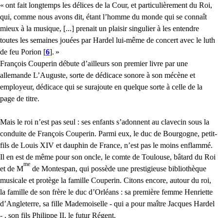
«
ont fait longtemps les délices de la Cour, et particulièrement du Roi,
qui, comme nous avons dit, étant l’homme du monde qui se connaît
mieux à la musique, [...] prenait un plaisir singulier à les entendre
toutes les semaines jouées par Hardel lui-même de concert avec le luth
de feu Porion
[
6
]
.
»
François Couperin débute d’ailleurs son premier livre par une
allemande L’Auguste, sorte de dédicace sonore à son mécène et
employeur, dédicace qui se surajoute en quelque sorte à celle de la
page de titre.
Mais le roi n’est pas seul : ses enfants s’adonnent au clavecin sous la
conduite de François Couperin. Parmi eux, le duc de Bourgogne, petit-
fils de Louis
XIV
et dauphin de France, n’est pas le moins enflammé.
Il en est de même pour son oncle, le comte de Toulouse, bâtard du Roi
me
et de M
de Montespan, qui possède une prestigieuse bibliothèque
musicale et protège la famille Couperin. Citons encore, autour du roi,
la famille de son frère le duc d’Orléans : sa première femme Henriette
d’Angleterre, sa fille Mademoiselle - qui a pour maître Jacques Hardel
- , son fils Philippe
II
, le futur Régent.