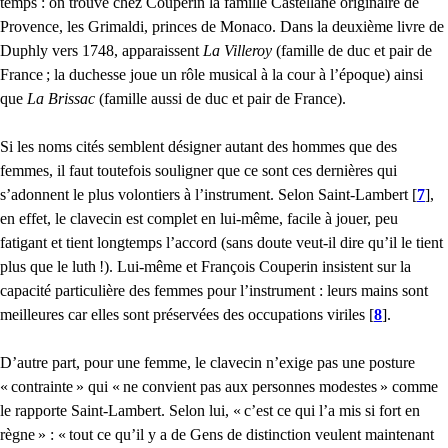
temps : on trouve chez Couperin la famille Castellane originaire de
Provence, les Grimaldi, princes de Monaco. Dans la deuxième livre de
Duphly vers 1748, apparaissent
La Villeroy
(famille de duc et pair de
France
; la duchesse joue un rôle musical à la cour à l’époque) ainsi
que
La Brissac
(famille aussi de duc et pair de France).
Si les noms cités semblent désigner autant des hommes que des
femmes, il faut toutefois souligner que ce sont ces dernières qui
s’adonnent le plus volontiers à l’instrument. Selon Saint-Lambert
[
7
]
,
en effet, le clavecin est complet en lui-même, facile à jouer, peu
fatigant et tient longtemps l’accord (sans doute veut-il dire qu’il le tient
plus que le luth
!). Lui-même et François Couperin insistent sur la
capacité particulière des femmes pour l’instrument : leurs mains sont
meilleures car elles sont préservées des occupations viriles
[
8
]
.
D’autre part, pour une femme, le clavecin n’exige pas une posture
«
contrainte
» qui «
ne convient pas aux personnes modestes
» comme
le rapporte Saint-Lambert. Selon lui, «
c’est ce qui l’a mis si fort en
règne
» : «
tout ce qu’il y a de Gens de distinction veulent maintenant