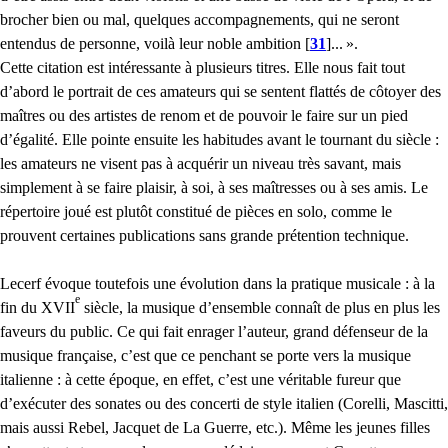
brocher bien ou mal, quelques accompagnements, qui ne seront
entendus de personne, voilà leur noble ambition
[
31
]
...
».
Cette citation est intéressante à plusieurs titres. Elle nous fait tout
d’abord le portrait de ces amateurs qui se sentent flattés de côtoyer des
maîtres ou des artistes de renom et de pouvoir le faire sur un pied
d’égalité. Elle pointe ensuite les habitudes avant le tournant du siècle :
les amateurs ne visent pas à acquérir un niveau très savant, mais
simplement à se faire plaisir, à soi, à ses maîtresses ou à ses amis. Le
répertoire joué est plutôt constitué de pièces en solo, comme le
prouvent certaines publications sans grande prétention technique.
Lecerf évoque toutefois une évolution dans la pratique musicale : à la
e
fin du
XVII
siècle, la musique d’ensemble connaît de plus en plus les
faveurs du public. Ce qui fait enrager l’auteur, grand défenseur de la
musique française, c’est que ce penchant se porte vers la musique
italienne : à cette époque, en effet, c’est une véritable fureur que
d’exécuter des sonates ou des concerti de style italien (Corelli, Mascitti,
mais aussi Rebel, Jacquet de La Guerre, etc.). Même les jeunes filles