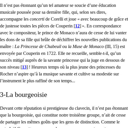
Il n’est pas étonnant qu’un tel amateur se soucie d’une éducation
musicale poussée pour sa dernière fille, qui, selon ses dires,
accompagne les
concerti
de Corelli et joue «
avec beaucoup de grâce et
de justesse toutes les pièces de Couperin
[
12
]
». En correspondance
avec le compositeur, le prince de Monaco n’aura de cesse de lui vanter
les dons de sa fille qui brûle de déchiffrer les nouvelles publications du
maître :
La Princesse de Chabeuil
ou
la Muse de Monaco
(
III
, 15) est
envoyée par Couperin en 1722. Elle ne recueille, semble-t-il, qu’un
succès mitigé auprès de la savante princesse qui la juge en dessous de
son niveau
[
13
]
! Heureux temps où la plus jeune des princesses du
Rocher n’aspire qu’à la musique savante et cultive sa modestie sur
l’instrument le plus raffiné de son temps...
3-La bourgeoisie
Devant cette réputation si prestigieuse du clavecin, il n’est pas étonnant
que la bourgeoisie, qui constitue notre troisième groupe, n’ait de cesse
de partager les mêmes goûts que les gens de distinction. Comme le