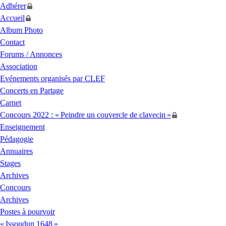
Adhérer
Accueil
Album Photo
Contact
Forums / Annonces
Association
Evénements organisés par
CLEF
Concerts en Partage
Carnet
Concours 2022 : «
Peindre un couvercle de clavecin
»
Enseignement
Pédagogie
Annuaires
Stages
Archives
Concours
Archives
Postes à pourvoir
«
Issoudun 1648
»