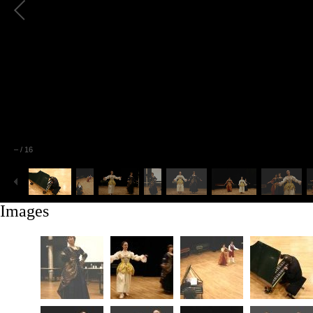
–
/
16
Images