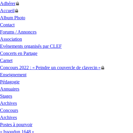
Adhérer
Accueil
Album Photo
Contact
Forums / Annonces
Association
Evénements organisés par
CLEF
Concerts en Partage
Carnet
Concours 2022 : «
Peindre un couvercle de clavecin
»
Enseignement
Pédagogie
Annuaires
Stages
Archives
Concours
Archives
Postes à pourvoir
«
Issoudun 1648
»