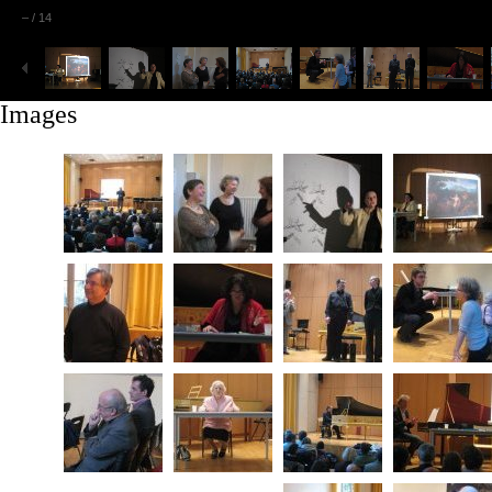
–
/
14
Images