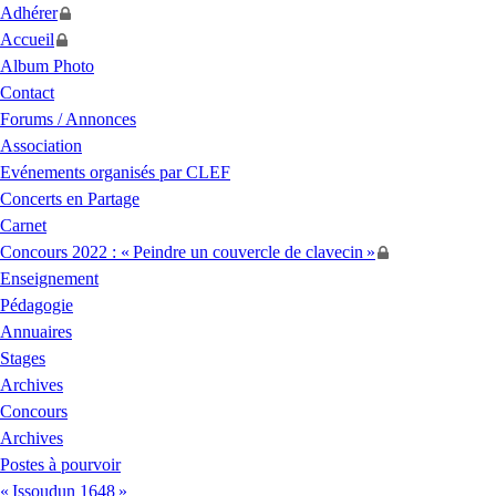
Adhérer
Accueil
Album Photo
Contact
Forums / Annonces
Association
Evénements organisés par
CLEF
Concerts en Partage
Carnet
Concours 2022 : «
Peindre un couvercle de clavecin
»
Enseignement
Pédagogie
Annuaires
Stages
Archives
Concours
Archives
Postes à pourvoir
«
Issoudun 1648
»