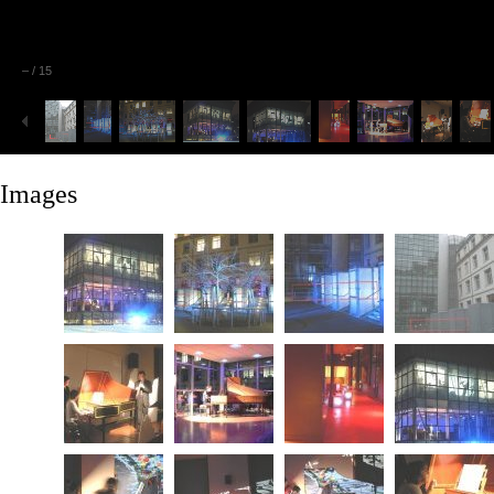
–
/
15
Images