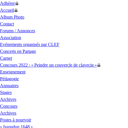
Adhérer
Accueil
Album Photo
Contact
Forums / Annonces
Association
Evénements organisés par
CLEF
Concerts en Partage
Carnet
Concours 2022 : «
Peindre un couvercle de clavecin
»
Enseignement
Pédagogie
Annuaires
Stages
Archives
Concours
Archives
Postes à pourvoir
«
Issoudun 1648
»