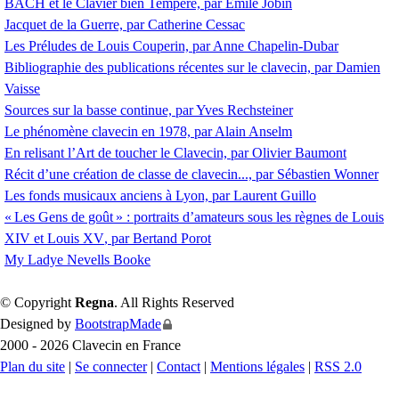
BACH
et le Clavier bien Tempéré, par Emile Jobin
Jacquet de la Guerre, par Catherine Cessac
Les Préludes de Louis Couperin, par Anne Chapelin-Dubar
Bibliographie des publications récentes sur le clavecin, par Damien
Vaisse
Sources sur la basse continue, par Yves Rechsteiner
Le phénomène clavecin en 1978, par Alain Anselm
En relisant l’Art de toucher le Clavecin, par Olivier Baumont
Récit d’une création de classe de clavecin..., par Sébastien Wonner
Les fonds musicaux anciens à Lyon, par Laurent Guillo
«
Les Gens de goût
» : portraits d’amateurs sous les règnes de Louis
XIV
et Louis
XV
, par Bertand Porot
My Ladye Nevells Booke
© Copyright
Regna
. All Rights Reserved
Designed by
BootstrapMade
2000 - 2026 Clavecin en France
Plan du site
|
Se connecter
|
Contact
|
Mentions légales
|
RSS 2.0