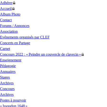
Adhérer
Accueil
Album Photo
Contact
Forums / Annonces
Association
Evénements organisés par
CLEF
Concerts en Partage
Carnet
Concours 2022 : «
Peindre un couvercle de clavecin
»
Enseignement
Pédagogie
Annuaires
Stages
Archives
Concours
Archives
Postes à pourvoir
«
Issoudun 1648
»