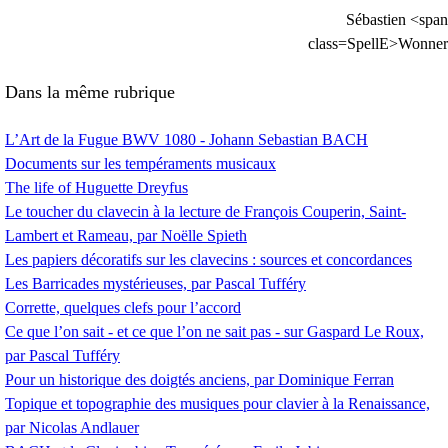
Sébastien <span
class=SpellE>Wonner
Dans la même rubrique
L’Art de la Fugue
BWV
1080 - Johann Sebastian
BACH
Documents sur les tempéraments musicaux
The life of Huguette Dreyfus
Le toucher du clavecin à la lecture de François Couperin, Saint-
Lambert et Rameau, par Noëlle Spieth
Les papiers décoratifs sur les clavecins : sources et concordances
Les Barricades mystérieuses, par Pascal Tufféry
Corrette, quelques clefs pour l’accord
Ce que l’on sait - et ce que l’on ne sait pas - sur Gaspard Le Roux,
par Pascal Tufféry
Pour un historique des doigtés anciens, par Dominique Ferran
Topique et topographie des musiques pour clavier à la Renaissance,
par Nicolas Andlauer