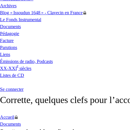
Archives
Blog «
Issoudun 1648
» - Clavecin en France
Le Fonds Instrumental
Documents
Pédagogie
Facture
Parutions
Liens
Émissions de radio, Podcasts
e
XX
-
XXI
siècles
Listes de
CD
Se connecter
Corrette, quelques clefs pour l’acc
Accueil
Documents