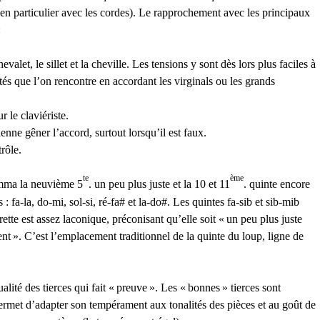
(en particulier avec les cordes). Le rapprochement avec les principaux
:
alet, le sillet et la cheville. Les tensions y sont dès lors plus faciles à
ultés que l’on rencontre en accordant les virginals ou les grands
 le claviériste.
enne gêner l’accord, surtout lorsqu’il est faux.
trôle.
te
ème
omma la neuvième 5
. un peu plus juste et la 10 et 11
. quinte encore
 : fa-la, do-mi, sol-si, ré-fa# et la-do#. Les quintes fa-sib et sib-mib
rette est assez laconique, préconisant qu’elle soit «
un peu plus juste
ent
». C’est l’emplacement traditionnel de la quinte du loup, ligne de
lité des tierces qui fait «
preuve
». Les «
bonnes
» tierces sont
 permet d’adapter son tempérament aux tonalités des pièces et au goût de