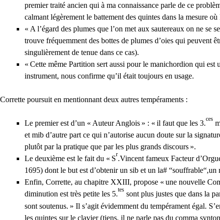
premier traité ancien qui à ma connaissance parle de ce problème 
calmant légèrement le battement des quintes dans la mesure où le
«
A l’égard des plumes que l’on met aux sautereaux on ne se se
trouve fréquemment des bottes de plumes d’oies qui peuvent être 
singulièrement de tenue dans ce cas).
«
Cette même Partition sert aussi pour le manichordion qui est
instrument, nous confirme qu’il était toujours en usage.
Corrette poursuit en mentionnant deux autres tempéraments :
ces
Le premier est d’un «
Auteur Anglois
» : «
il faut que les 3.
ma
et mib d’autre part ce qui n’autorise aucun doute sur la signat
plutôt par la pratique que par les plus grands discours
».
r
Le deuxième est le fait du «
S
.Vincent fameux Facteur d’Orgu
1695) dont le but est d’obtenir un sib et un la# “souffrable“,un 
Enfin, Corrette, au chapitre
XXIII
, propose «
une nouvelle Comb
tes
diminution est très petite les 5.
sont plus justes que dans la par
sont soutenus.
» Il s’agit évidemment du tempérament égal. S’e
les quintes sur le clavier (tiens, il ne parle pas du comma synto