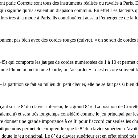
parle Corrette sont tous des instruments réalisés ou ravalés à Paris. D
 qui signifie qu’ils avaient un diapason commun. En effet Les facteurs q
lors très à la mode à Paris. Ils contribuèrent aussi à l’émergence de la 
sonnent pas bien avec des cordes rouges (cuivre), «
on se sert de cordes 
-f5) qui comporte les jauges de cordes numérotées de 1 à 10 et permet d’
 une Plume ni mettre une Corde, ni l’accorder
» : c’est encore souvent l
 «
la partition se fait au milieu du petit clavier, elle ne se fait pas si bi
t sur le 8’ du clavier inférieur, le «
grand 8’
». La position de Corret
valement) et sera très longtemps considéré comme le jeu principal par le
re donner une grande importance à ce 8’ pour l’accord car seules les che
 pratique nous permet de comprendre que le 8’ du clavier supérieur n’ava
 doute le jeu principal. Le 8’ du clavier supérieur est en effet pincé t