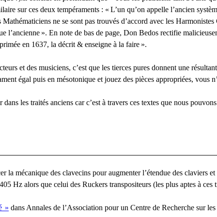
ilaire sur ces deux tempéraments : «
L’un qu’on appelle l’ancien systèm
es Mathématiciens ne se sont pas trouvés d’accord avec les Harmonistes C
ue l’ancienne
». En note de bas de page, Don Bedos rectifie malicieuse
rimée en 1637, la décrit & enseigne à la faire
».
cteurs et des musiciens, c’est que les tierces pures donnent une résulta
ent égal puis en mésotonique et jouez des pièces appropriées, vous n’
 dans les traités anciens car c’est à travers ces textes que nous pouvons
er la mécanique des clavecins pour augmenter l’étendue des claviers et
05 Hz alors que celui des Ruckers transpositeurs (les plus aptes à ces 
é
»
dans Annales de l’Association pour un Centre de Recherche sur les