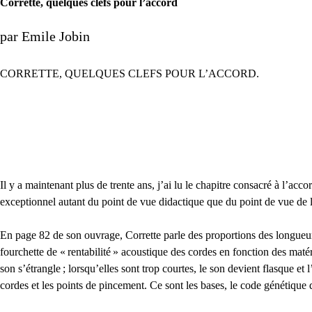
Corrette, quelques clefs pour l’accord
par Emile Jobin
CORRETTE
,
QUELQUES
CLEFS
POUR
L’
ACCORD
.
Il y a maintenant plus de trente ans, j’ai lu le chapitre consacré à l’ac
exceptionnel autant du point de vue didactique que du point de vue de
En page 82 de son ouvrage, Corrette parle des proportions des longueu
fourchette de «
rentabilité
» acoustique des cordes en fonction des matéri
son s’étrangle
; lorsqu’elles sont trop courtes, le son devient flasque et
cordes et les points de pincement. Ce sont les bases, le code génétique 