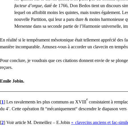
facteur d’orgue
, daté de 1766, Don Bedos tient un discours sim
lequel on affoiblit moins les quintes, mais toutes également. L
nouvelle Partition, qui leur a paru dure & moins harmonieuse q
Mersenne dans sa seconde partie de l’Harmonie universelle, imp
En réalité si le tempérament mésotonique était tellement apprécié des fa
manière incomparable. Amusez-vous à accorder un clavecin en tempéram
Pour conclure, je voudrais que ces citations donnent envie de se plonger
reçues.
Emile Jobin.
e
[
1
]
Les ravalements les plus communs au
XVIII
consistaient à remplac
du 4’. Cette opération fit “mécaniquement“ descendre le diapason vers 4
[
2
]
Voir article M. Demeillez – E.Jobin
«
clavecins anciens et fac-simil