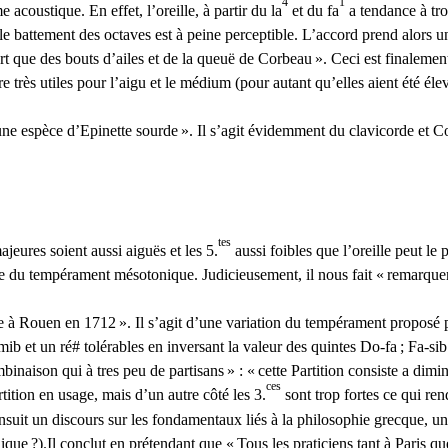
4
1
acoustique. En effet, l’oreille, à partir du la
et du fa
a tendance à tro
 battement des octaves est à peine perceptible. L’accord prend alors une 
rt que des bouts d’ailes et de la queuë de Corbeau
». Ceci est finalement
très utiles pour l’aigu et le médium (pour autant qu’elles aient été éle
 une espèce d’Epinette sourde
». Il s’agit évidemment du clavicorde et C
tes
jeures soient aussi aiguës et les 5.
aussi foibles que l’oreille peut le 
ure du tempérament mésotonique. Judicieusement, il nous fait «
remarquer
e à Rouen en 1712
». Il s’agit d’une variation du tempérament propos
mib et un ré# tolérables en inversant la valeur des quintes Do-fa
; Fa-sib
inaison qui à tres peu de partisans
» : «
cette Partition consiste a dimin
ces
tition en usage, mais d’un autre côté les 3.
sont trop fortes ce qui re
nsuit un discours sur les fondamentaux liés à la philosophie grecque, u
nique
?).Il conclut en prétendant que «
Tous les praticiens tant à Paris q