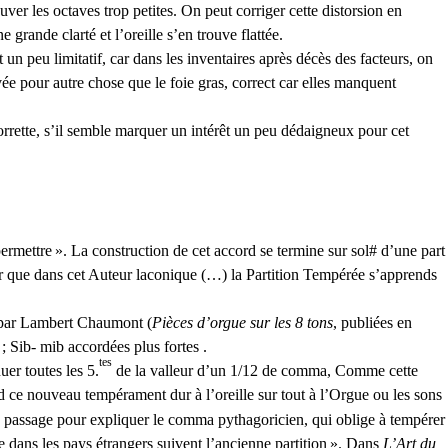
uver les octaves trop petites. On peut corriger cette distorsion en
grande clarté et l’oreille s’en trouve flattée.
 un peu limitatif, car dans les inventaires après décès des facteurs, on
vée pour autre chose que le foie gras, correct car elles manquent
orrette, s’il semble marquer un intérêt un peu dédaigneux pour cet
permettre
». La construction de cet accord se termine sur sol# d’une part
 que dans cet Auteur laconique (…) la Partition Tempérée s’apprends
é par Lambert Chaumont (
Pièces d’orgue sur les 8 tons
, publiées en
; Sib- mib accordées plus fortes .
tes
uer toutes les 5.
de la valleur d’un 1/12 de comma, Comme cette
nd ce nouveau tempérament dur à l’oreille sur tout à l’Orgue ou les sons
n passage pour expliquer le comma pythagoricien, qui oblige à tempérer
ue dans les pays étrangers suivent l’ancienne partition
». Dans
L’Art du