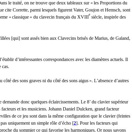
ans le traité, on ne trouve que deux tableaux sur «
les Proportions du
ue cite Corrette, parmi lesquels figurent Vater, Goujon et Hemsch, sont
e
forme «
classique
» du clavecin français du
XVIII
siècle, inspirée des
fillées [qui] sont assés bien aux Clavecins brisés de Marius, de Galand,
établir d’intéressantes correspondances avec les diamètres actuels. Il
e cas.
en du côté des sons graves ni du côté des sons aigus
». L’absence d’autres
te demande donc quelques éclaircissements. Le 8’ du clavier supérieur
s facteurs et les musiciens. Johann Daniel Dulcken, grand facteur
villes de ce jeu sont dans la même configuration que le clavier (feintes
it pas uniquement un simple rôle d’écho
[
2
]
. Pour les facteurs qui
rès proche du sommier ce qui favorise les harmoniques. Or nous savons