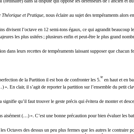
l (ordinaire) dans la dispute qui oppose les défenseurs de l’ancien et 
 Théorique et Pratique
, nous éclaire au sujet des tempéraments alors en
ins divisent l’octave en 12 semi-tons égaux, ce qui agrandit beaucoup le
ajeures les plus usitées
; plusieurs enfin et peut-être le plus grand nom
ation dans leurs recettes de tempéraments laissant supposer que chacun fe
te
rfection de la Partition il est bon de confronter les 5.
en haut et en ba
…)
». En clair, il s’agit de reporter la partition sur l’ensemble du petit c
a signifie qu’il faut trouver le geste précis qui évitera de monter et desc
plus aisément (…)
». C’est une bonne précaution pour bien évaluer les batt
r les Octaves des dessus un peu plus fermes que les autres le contraire p