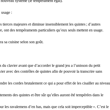
du nouveau système (le tempérament égal).
 usage :
s tierces majeures et diminue insensiblement les quintes
; d’autres
bre, ont des tempéraments particuliers qu’eux seuls mettent en usage.
ra sa cuisine selon son goût.
s du clavier avant que d’accorder le grand jeu a l’unisson du petit
lavier avec des contrôles de quintes afin de pouvoir la transcrire sans
endre les cordes brutalement ce qui a pour effet de les cisailler au niveau
ements des quintes et être sûr qu’elles auront été tempérées dans le
our les ravalemens d’en bas, mais que cela soit imperceptible
». C’est le