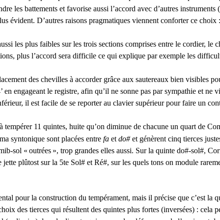
dre les battements et favorise aussi l’accord avec d’autres instruments 
 plus évident. D’autres raisons pragmatiques viennent conforter ce choix 
les plus faibles sur les trois sections comprises entre le cordier, le chev
ctions, plus l’accord sera difficile ce qui explique par exemple les diffic
acement des chevilles à accorder grâce aux sautereaux bien visibles pour
’ en engageant le registre, afin qu’il ne sonne pas par sympathie et ne vi
férieur, il est facile de se reporter au clavier supérieur pour faire un con
à tempérer 11 quintes, huite qu’on diminue de chacune un quart de C
omma syntonique sont placées entre
fa
et
do#
et génèrent cinq tierces justes
 mib-sol «
outrées
», trop grandes elles aussi. Sur la quinte do#-sol#, Cor
e jette plûtost sur la 5te Sol# et Ré#, sur les quels tons on module rarem
tal pour la construction du tempérament, mais il précise que c’est la qua
hoix des tierces qui résultent des quintes plus fortes (inversées) : cela