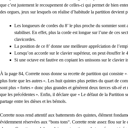
que c’est justement le recoupement de celles-ci qui permet de bien enten
des orgues, jeux sur lesquels on réalise d’habitude la partition devient
Les longueurs de cordes du 8’ le plus proche du sommier sont aussi 
stabiliser. En effet, plus la corde est longue sur l’une de ces se
clavicordes.
La position de ce 8’ donne une meilleure appréciation de l’empl
Lorsqu’on accorde sur le clavier supérieur, on peut étouffer le 4
Si une octave est fautive en copiant les unissons sur le clavier in
À la page 84, Corrette nous donne sa recette de partition qui consiste «
plus forte que les autres
». Les huit quintes plus petites du quart de c
sont plus «
fortes
» donc plus grandes et génèrent deux tierces sib-ré et
que les précédentes
». Enfin, il déclare que «
Le défaut de la Partition s
partage entre les dièses et les bémols.
Corrette nous rend attentif aux battements des quintes, élément fondamen
évidemment réservées aux “bons tons“. Corrette reste assez flou sur le c