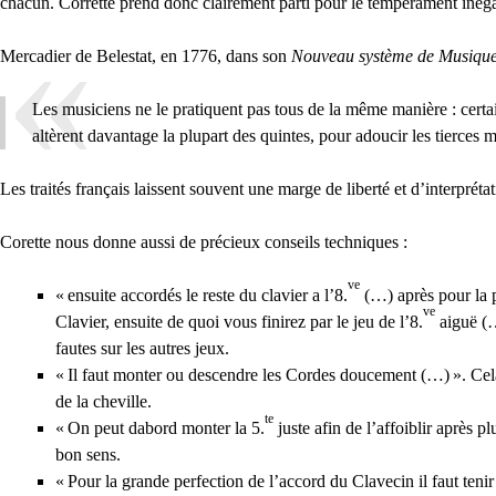
chacun. Corrette prend donc clairement parti pour le tempérament inéga
Mercadier de Belestat, en 1776, dans son
Nouveau système de Musique
Les musiciens ne le pratiquent pas tous de la même manière : certa
altèrent davantage la plupart des quintes, pour adoucir les tierces m
Les traités français laissent souvent une marge de liberté et d’interprét
Corette nous donne aussi de précieux conseils techniques :
ve
«
ensuite accordés le reste du clavier a l’8.
(…) après pour la pe
ve
Clavier, ensuite de quoi vous finirez par le jeu de l’8.
aiguë (
fautes sur les autres jeux.
«
Il faut monter ou descendre les Cordes doucement (…)
». Cel
de la cheville.
te
«
On peut dabord monter la 5.
juste afin de l’affoiblir après 
bon sens.
«
Pour la grande perfection de l’accord du Clavecin il faut teni