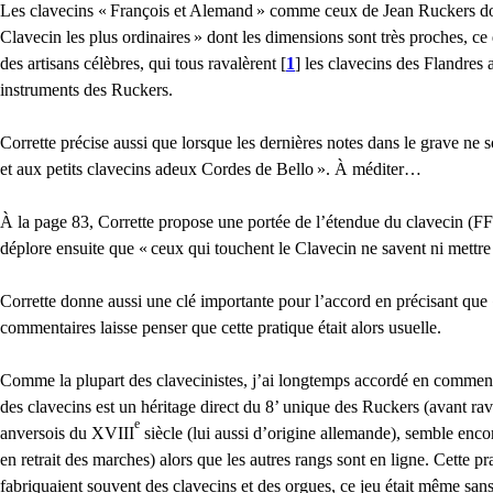
Les clavecins «
François et Alemand
» comme ceux de Jean Ruckers dont 
Clavecin les plus ordinaires
» dont les dimensions sont très proches, ce
des artisans célèbres, qui tous ravalèrent
[
1
]
les clavecins des Flandres a
instruments des Ruckers.
Corrette précise aussi que lorsque les dernières notes dans le grave ne 
et aux petits clavecins adeux Cordes de Bello
». À méditer…
À la page 83, Corrette propose une portée de l’étendue du clavecin (
FF
déplore ensuite que «
ceux qui touchent le Clavecin ne savent ni mettre
Corrette donne aussi une clé importante pour l’accord en précisant que
commentaires laisse penser que cette pratique était alors usuelle.
Comme la plupart des clavecinistes, j’ai longtemps accordé en commençan
des clavecins est un héritage direct du 8’ unique des Ruckers (avant ra
e
anversois du
XVIII
siècle (lui aussi d’origine allemande), semble enco
en retrait des marches) alors que les autres rangs sont en ligne. Cette
fabriquaient souvent des clavecins et des orgues, ce jeu était même sans