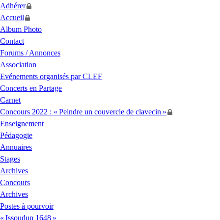
Adhérer
Accueil
Album Photo
Contact
Forums / Annonces
Association
Evénements organisés par
CLEF
Concerts en Partage
Carnet
Concours 2022 : «
Peindre un couvercle de clavecin
»
Enseignement
Pédagogie
Annuaires
Stages
Archives
Concours
Archives
Postes à pourvoir
«
Issoudun 1648
»