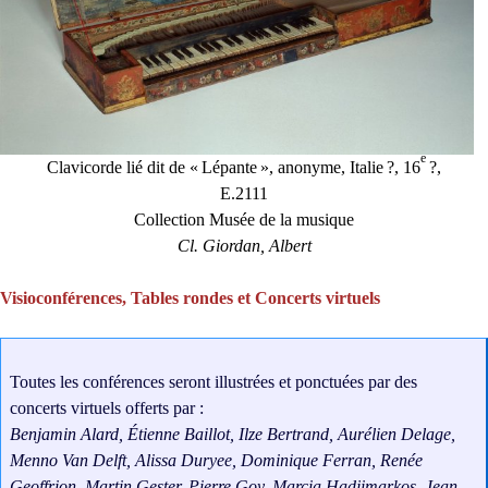
e
Clavicorde lié dit de «
Lépante
», anonyme, Italie
?, 16
?,
E.2111
Collection Musée de la musique
Cl. Giordan, Albert
Visioconférences, Tables rondes et Concerts virtuels
Toutes les conférences seront illustrées et ponctuées par des
concerts virtuels offerts par :
Benjamin Alard, Étienne Baillot, Ilze Bertrand, Aurélien Delage,
Menno Van Delft, Alissa Duryee, Dominique Ferran, Renée
Geoffrion, Martin Gester, Pierre Goy, Marcia Hadjimarkos, Jean-