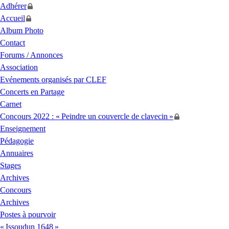
Adhérer
Accueil
Album Photo
Contact
Forums / Annonces
Association
Evénements organisés par
CLEF
Concerts en Partage
Carnet
Concours 2022 : «
Peindre un couvercle de clavecin
»
Enseignement
Pédagogie
Annuaires
Stages
Archives
Concours
Archives
Postes à pourvoir
«
Issoudun 1648
»