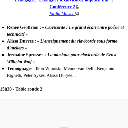
Conférence 2
Jardin Musical
Renée Geoffrion
:
«
Clavicorde
! Le grand écart entre poésie et
technicité
»
Alissa Duryee
:
«
L’enseignement du clavicorde sous forme
d’ateliers
»
Jermaine Sprosse
:
«
La musique pour clavicorde de Ernst
Wilhelm Wolf
»
Témoignages
: Ilton Wjuniski, Menno van Delft, Benjamin
Righetti, Peter Sykes, Alissa Duryee...
15h30 -
Table ronde 2