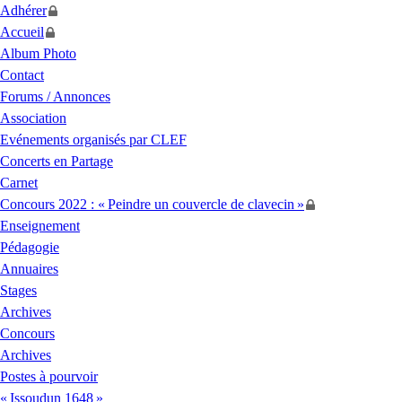
Adhérer
Accueil
Album Photo
Contact
Forums / Annonces
Association
Evénements organisés par
CLEF
Concerts en Partage
Carnet
Concours 2022 : «
Peindre un couvercle de clavecin
»
Enseignement
Pédagogie
Annuaires
Stages
Archives
Concours
Archives
Postes à pourvoir
«
Issoudun 1648
»