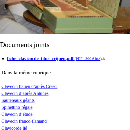
Documents joints
fiche_clavicorde_titus_crijnen.pdf
(
PDF
-
399.6 kio
)
Dans la même rubrique
Clavecin Italien d’après Cresci
Clavecin d’après Antunes
Sautereaux géants
Spinettino-régale
Clavecin d’étude
Clavecin franco-flamand
Clavicorde lié