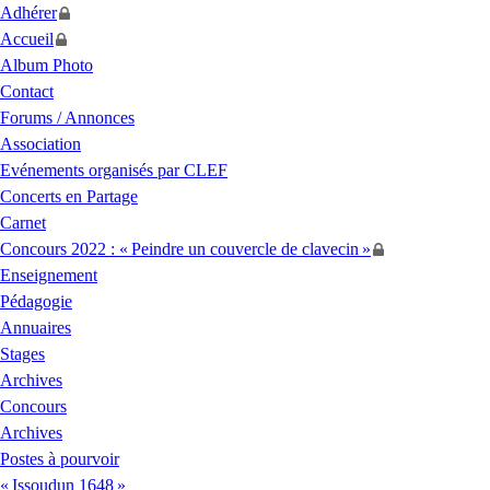
Adhérer
Accueil
Album Photo
Contact
Forums / Annonces
Association
Evénements organisés par
CLEF
Concerts en Partage
Carnet
Concours 2022 : «
Peindre un couvercle de clavecin
»
Enseignement
Pédagogie
Annuaires
Stages
Archives
Concours
Archives
Postes à pourvoir
«
Issoudun 1648
»