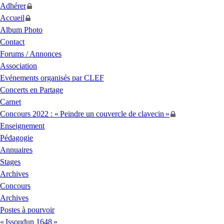
Adhérer
Accueil
Album Photo
Contact
Forums / Annonces
Association
Evénements organisés par
CLEF
Concerts en Partage
Carnet
Concours 2022 : «
Peindre un couvercle de clavecin
»
Enseignement
Pédagogie
Annuaires
Stages
Archives
Concours
Archives
Postes à pourvoir
«
Issoudun 1648
»