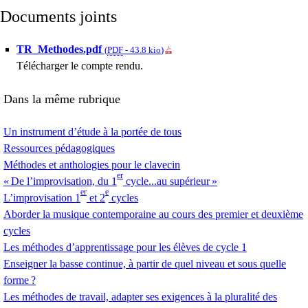
Documents joints
TR_Methodes.pdf
(
PDF
-
43.8 kio
)
Télécharger le compte rendu.
Dans la même rubrique
Un instrument d’étude à la portée de tous
Ressources pédagogiques
Méthodes et anthologies pour le clavecin
er
«
De l’improvisation, du 1
cycle...au supérieur
»
er
e
L’improvisation 1
et 2
cycles
Aborder la musique contemporaine au cours des premier et deuxième
cycles
Les méthodes d’apprentissage pour les élèves de cycle 1
Enseigner la basse continue, à partir de quel niveau et sous quelle
forme
?
Les méthodes de travail, adapter ses exigences à la pluralité des