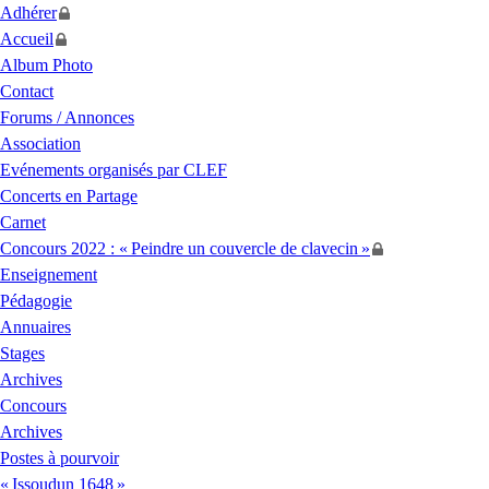
Adhérer
Accueil
Album Photo
Contact
Forums / Annonces
Association
Evénements organisés par
CLEF
Concerts en Partage
Carnet
Concours 2022 : «
Peindre un couvercle de clavecin
»
Enseignement
Pédagogie
Annuaires
Stages
Archives
Concours
Archives
Postes à pourvoir
«
Issoudun 1648
»