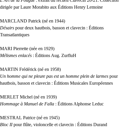
L’Art de la Fougue
: extrait du recueil Clavecin 20-21. Collection
dirigée par Laure Morabito aux Éditions Henry Lemoine
MARCLAND
Patrick (né en 1944)
Désairs
pour deux hautbois, basson et clavecin : Éditions
Transatlantiques
MARI
Pierrette (née en 1929)
Mélismes enlacés
: Éditions Aug. ZurfluH
MARTIN
Frédérick (né en 1958)
Un homme qui ne pleure pas est un homme plein de larmes
pour
hautbois, basson et clavecin : Éditions Musicales Européennes
MERLET
Michel (né en 1939)
Hommage à Manuel de Falla
: Éditions Alphonse Leduc
MESTRAL
Patrice (né en 1945)
Bloc
II
pour flûte, violoncelle et clavecin : Éditions Durand