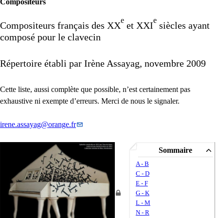
Compositeurs
e
e
Compositeurs français des
XX
et
XXI
siècles ayant
composé pour le clavecin
Répertoire établi par Irène Assayag, novembre 2009
Cette liste, aussi complète que possible, n’est certainement pas
exhaustive ni exempte d’erreurs. Merci de nous le signaler.
irene.assayag
@
orange.fr
Sommaire
A - B
C - D
E - F
G - K
L - M
N - R