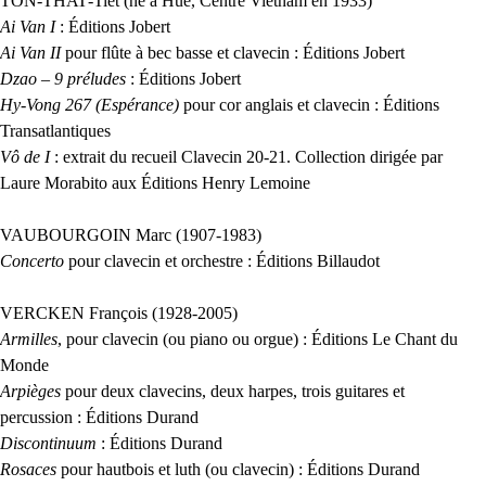
TON
-
THAT
-Tiêt (né à Hué, Centre Vietnam en 1933)
Ai Van I
: Éditions Jobert
Ai Van
II
pour flûte à bec basse et clavecin : Éditions Jobert
Dzao – 9 préludes
: Éditions Jobert
Hy-Vong 267 (Espérance)
pour cor anglais et clavecin : Éditions
Transatlantiques
Vô de I
: extrait du recueil Clavecin 20-21. Collection dirigée par
Laure Morabito aux Éditions Henry Lemoine
VAUBOURGOIN
Marc (1907-1983)
Concerto
pour clavecin et orchestre : Éditions Billaudot
VERCKEN
François (1928-2005)
Armilles
, pour clavecin (ou piano ou orgue) : Éditions Le Chant du
Monde
Arpièges
pour deux clavecins, deux harpes, trois guitares et
percussion : Éditions Durand
Discontinuum
: Éditions Durand
Rosaces
pour hautbois et luth (ou clavecin) : Éditions Durand