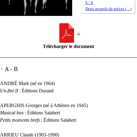
S - X
Deux recueils de pièces (…)
Télécharger le document
A - B
ANDR
É Mark (né en 1964)
Un-fini
II
: Éditions Durand
APERGHIS
Georges (né à Athènes en 1945)
Musical box
: Éditions Salabert
Petits moments brefs
: Éditions Salabert
ARRIEU
Claude (1903-1990)