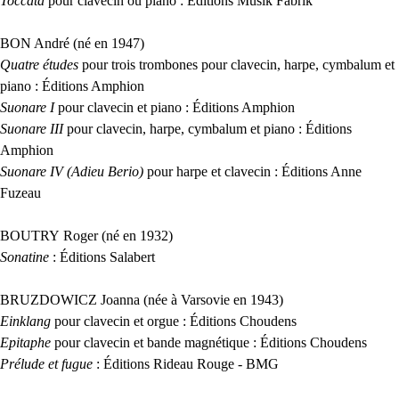
Toccata
pour clavecin ou piano : Éditions Musik Fabrik
BON
André (né en 1947)
Quatre études
pour trois trombones pour clavecin, harpe, cymbalum et
piano : Éditions Amphion
Suonare I
pour clavecin et piano : Éditions Amphion
Suonare
III
pour clavecin, harpe, cymbalum et piano : Éditions
Amphion
Suonare
IV
(Adieu Berio)
pour harpe et clavecin : Éditions Anne
Fuzeau
BOUTRY
Roger (né en 1932)
Sonatine
: Éditions Salabert
BRUZDOWICZ
Joanna (née à Varsovie en 1943)
Einklang
pour clavecin et orgue : Éditions Choudens
Epitaphe
pour clavecin et bande magnétique : Éditions Choudens
Prélude et fugue
: Éditions Rideau Rouge -
BMG