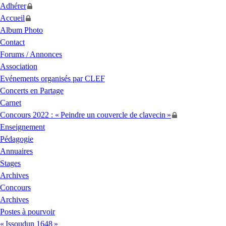
Adhérer
Accueil
Album Photo
Contact
Forums / Annonces
Association
Evénements organisés par
CLEF
Concerts en Partage
Carnet
Concours 2022 : «
Peindre un couvercle de clavecin
»
Enseignement
Pédagogie
Annuaires
Stages
Archives
Concours
Archives
Postes à pourvoir
«
Issoudun 1648
»