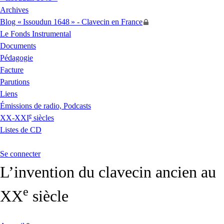
Archives
Blog «
Issoudun 1648
» - Clavecin en France
Le Fonds Instrumental
Documents
Pédagogie
Facture
Parutions
Liens
Émissions de radio, Podcasts
e
XX
-
XXI
siècles
Listes de
CD
Se connecter
L’invention du clavecin ancien au
e
XX
siècle