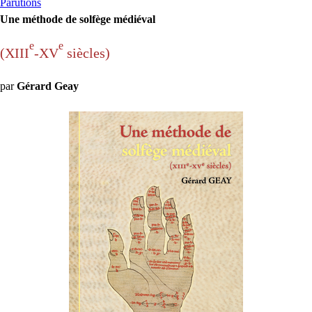
Parutions
Une méthode de solfège médiéval
e
e
(
XIII
-
XV
siècles)
par
Gérard Geay