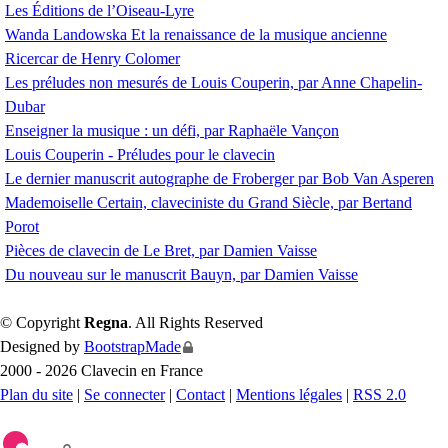
Les Éditions de l’Oiseau-Lyre
Wanda Landowska Et la renaissance de la musique ancienne
Ricercar de Henry Colomer
Les préludes non mesurés de Louis Couperin, par Anne Chapelin-
Dubar
Enseigner la musique : un défi, par Raphaële Vançon
Louis Couperin - Préludes pour le clavecin
Le dernier manuscrit autographe de Froberger par Bob Van Asperen
Mademoiselle Certain, claveciniste du Grand Siècle, par Bertand
Porot
Pièces de clavecin de Le Bret, par Damien Vaisse
Du nouveau sur le manuscrit Bauyn, par Damien Vaisse
© Copyright
Regna
. All Rights Reserved
Designed by
BootstrapMade
2000 - 2026 Clavecin en France
Plan du site
|
Se connecter
|
Contact
|
Mentions légales
|
RSS 2.0