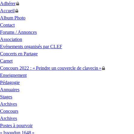
Adhérer
Accueil
Album Photo
Contact
Forums / Annonces
Association
Evénements organisés par
CLEF
Concerts en Partage
Carnet
Concours 2022 : «
Peindre un couvercle de clavecin
»
Enseignement
Pédagogie
Annuaires
Stages
Archives
Concours
Archives
Postes à pourvoir
«
Issoudun 1648
»