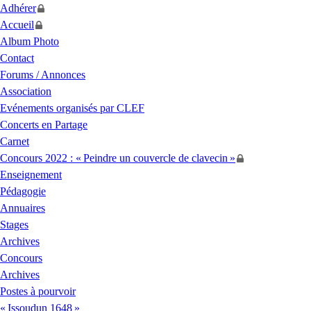
Adhérer
Accueil
Album Photo
Contact
Forums / Annonces
Association
Evénements organisés par
CLEF
Concerts en Partage
Carnet
Concours 2022 : «
Peindre un couvercle de clavecin
»
Enseignement
Pédagogie
Annuaires
Stages
Archives
Concours
Archives
Postes à pourvoir
«
Issoudun 1648
»